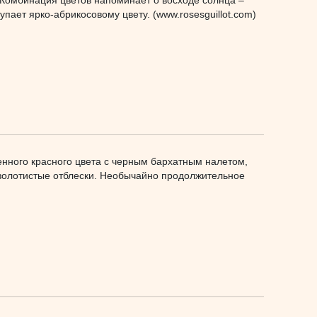
. Комбинация цветов напоминает о восходе солнца –
упает ярко-абрикосовому цвету. (www.rosesguillot.com)
нного красного цвета с черным бархатным налетом,
 золотистые отблески. Необычайно продолжительное