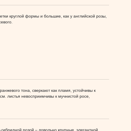
етки круглой формы и большие, как у английской розы,
севого.
анжевого тона, сверкают как пламя, устойчивы к
 см. листья невосприимчивы к мучнистой росе,
о-гибридной розой – довольно крупные, элегантной