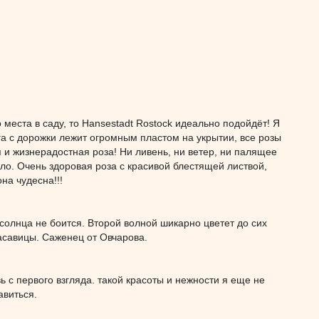
места в саду, то Hansestadt Rostock идеально подойдёт! Я
нега с дорожки лежит огромным пластом на укрытии, все розы
я и жизнерадостная роза! Ни ливень, ни ветер, ни палящее
ало. Очень здоровая роза с красивой блестящей листвой,
на чудесна!!!
 солнца не боится. Второй волной шикарно цветет до сих
расавицы. Саженец от Овчарова.
 с первого взгляда. такой красоты и нежности я еще не
авиться.