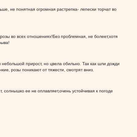
альше, не понятная огромная растрепка- лепески торчат во
 розы во всех отношениях!Без проблемная, не болеет,хотя
рыва!
ал небольшой прирост, но цвела обильно. Так как шли дожди
нкие, розы поникают от тяжести, смотрят вниз.
т, солнышко ее не оплавляет,очень устойчивая к погоде