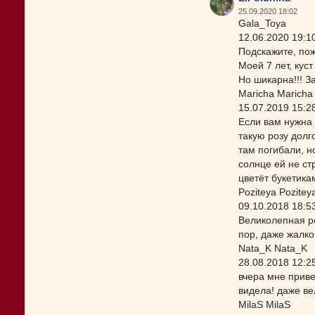
25.09.2020 18:02
Gala_Toya
12.06.2020 19:1
Подскажите, пож
Моей 7 лет, куст
Но шикарна!!! З
Maricha Maricha
15.07.2019 15:2
Если вам нужна 
такую розу долг
там погибали, н
солнце ей не ст
цветёт букетика
Poziteya Pozitey
09.10.2018 18:5
Великолепная ро
пор, даже жалко
Nata_K Nata_K
28.08.2018 12:2
вчера мне приве
видела! даже ве
MilaS MilaS