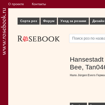
О проекте
Контакты
Сорта роз
Форум
Уход за розами
Дизайн
Hansestadt
Bee, Tan04
Hans Jürgen Evers Герма