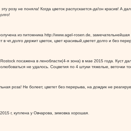
я эту розу не поняла! Когда цветок распускается-да!он красив! А д
олго!
получена из питомника http://www.agel-rosen.de, замечательнейшая
т в чп,долго держит цветок, цвет красивый,цветет долго и без пере
 Rostock посажена в ленобласти(4-я зона) в мае 2015 года. Куст д
полюбоваться не удалось. Соцветия по 4 штуки тяжелые, веточки то
ьная роза! Не болеет, цветет без перерыва, на дождик не реагируе
2015 г, куплена у Овчарова, зимовка хорошая.