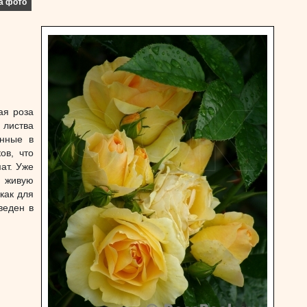
а фото
ая роза
 листва
анные в
ов, что
ат. Уже
ю живую
как для
веден в