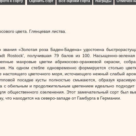
фото к сорту
Оценить сорт
Все оценки сорта
Награды
Отмечен н
сового цвета. Глянцевая листва.
го звания «Золотая роза Баден-Бадена» удостоена быстрорастущ
adt Rostock', получившая 79 балов из 100. Насыщенно-зеленая
лепные махровые цветки абрикосово-оранжевой окраски, собр
тия. На одном стебле одновременно формируется столько цветк
е настоящего цветочного моря, источающего нежный слабый аром
упповой посадке кусты полностью смыкаются, образуя красиву
за с обильным и продолжительным цветением идеально подходит 
 для общественного озеленения. Этот замечательный сорт был вы
у, что находится на северо-западе от Гамбурга в Германии.