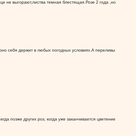
нце не выгорают,листва темная блестящая.Розе 2 года ,но
арно себя держит в любых погодных условиях.А переливы
гда позже других роз, когда уже заканчивается цветение