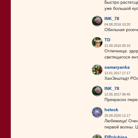
Быстро растет,ц
уже большой кус
INK_78
04.08.2016 10:20
Обильная розоч
TD
21.09.2016 05:10
Отличница: здор
светящегося ян
samaryanka
13.01.2017 17:17
ХанЗештадт РОст
INK_78
12.05.2017 06:45
Прекрасно перез
heleck
25.09.2020 12:17
Любимица! Очень
первой волны. Ц
ElPoluhina