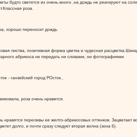
веты будто светятся их очень много ,на дождь не реагируют на сол
т.Классная роза.
ка, хорошо переносит дождь
овая листва, позитивная форма цветка и чудесная расцветка.Шик
тарного абрикоса не передать ни словами, ни фотографиями.
ок - ганзейский город РОсток...
имовала, роза очень нравится.
 нравятся переливы ее желто-абрикосовых оттенков. Зацветает все
ветет долго, и почти сразу следует вторая волна (зона 6).