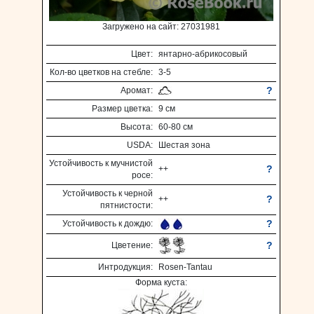
Загружено на сайт: 27031981
Цвет:
янтарно-абрикосовый
Кол-во цветков на стебле:
3-5
?
Аромат:
Размер цветка:
9 см
Высота:
60-80 см
USDA:
Шестая зона
Устойчивость к мучнистой
?
++
росе:
Устойчивость к черной
?
++
пятнистости:
?
Устойчивость к дождю:
?
Цветение:
Интродукция:
Rosen-Tantau
Форма куста: