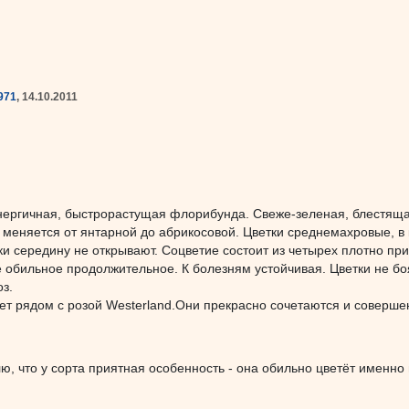
971
, 14.10.2011
ергичная, быстрорастущая флорибунда. Свеже-зеленая, блестящая
 меняется от янтарной до абрикосовой. Цветки среднемахровые, в
и середину не открывают. Соцветие состоит из четырех плотно приж
 обильное продолжительное. К болезням устойчивая. Цветки не бо
з.
ет рядом с розой Westerland.Они прекрасно сочетаются и соверше
ю, что у сорта приятная особенность - она обильно цветёт именно