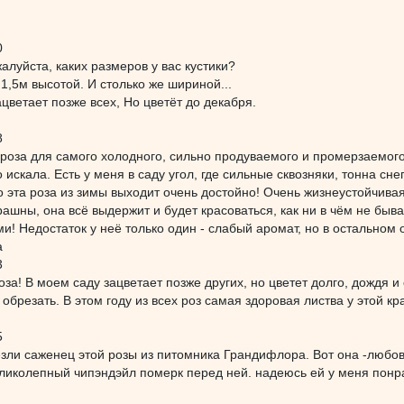
0
алуйста, каких размеров у вас кустики?
 1,5м высотой. И столько же шириной...
ацветает позже всех, Но цветёт до декабря.
8
роза для самого холодного, сильно продуваемого и промерзаемого 
о искала. Есть у меня в саду угол, где сильные сквозняки, тонна с
о эта роза из зимы выходит очень достойно! Очень жизнеустойчива
рашны, она всё выдержит и будет красоваться, как ни в чём не быв
ми! Недостаток у неё только один - слабый аромат, но в остальном о
a
3
за! В моем саду зацветает позже других, но цветет долго, дождя и
 обрезать. В этом году из всех роз самая здоровая листва у этой к
5
зли саженец этой розы из питомника Грандифлора. Вот она -любовь
ликолепный чипэндэйл померк перед ней. надеюсь ей у меня понр