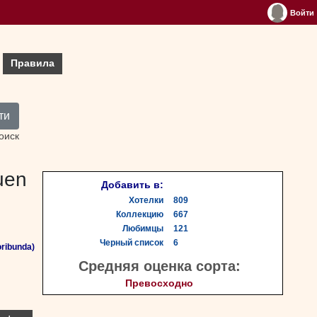
Войти
Правила
ти
оиск
uen
Добавить в:
Хотелки
809
Коллекцию
667
Любимцы
121
Черный список
6
ribunda)
Средняя оценка сорта:
Превосходно