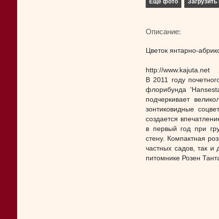
Еще фото
Загрузить 
Описание:
Цветок янтарно-абрико
http://www.kajuta.net
В 2011 году почетно
флорибунда 'Hansest
подчеркивает велико
зонтиковидные соцве
создается впечатлени
в первый год при гр
стену. Компактная ро
частных садов, так и
питомнике Розен Танта