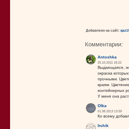
Добавлено на сайт:
qaz1
Комментарии:
Antoshka
25.10.2011 18:22
Выдающаяся, эн
окраска которых
прочными. Цветк
краям. Цветение
контейнерных ро
У меня она раст
Olka
01.08.2013 13:59
Ко всему добавл
Irchik