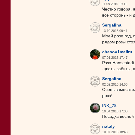
11.09.2015 19:11
Честно говоря, 
все стороны- и д
Sergalina
13.10.2015 09:41
Моей розе год, 
рядом розы стоя
chasov1mailru
07.01.2016 17:47
Роза Hansestadt
-цветы забиты, 
Sergalina
02.02.2016 14:56
Очень замечател
роза!
INK_78
10.04.2016 17:30
Посадка весной 
nataly
10.07.2016 18:43