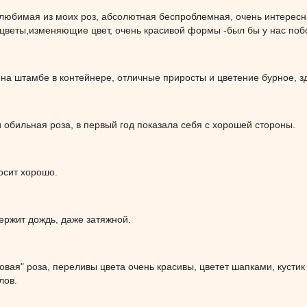
любимая из моих роз, абсолютная беспроблемная, очень интересна
веты,изменяющие цвет, очень красивой формы -был бы у нас побол
 на штамбе в контейнере, отличные приросты и цветение бурное, зд
 обильная роза, в первый год показала себя с хорошей стороны.
осит хорошо.
ержит дождь, даже затяжной.
вая" роза, переливы цвета очень красивы, цветет шапками, кустик
лов.