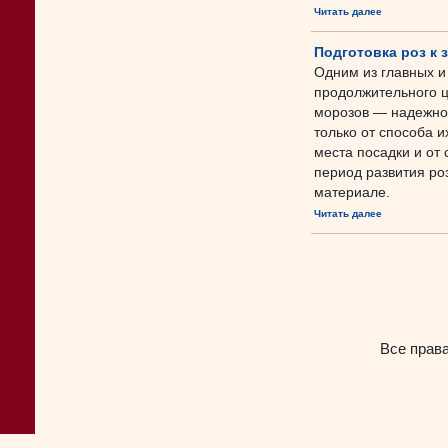
Читать далее
Подготовка роз к 
Одним из главных и
продолжительного ц
морозов — надежное
только от способа 
места посадки и от
период развития роз
материале.
Читать далее
Все прав