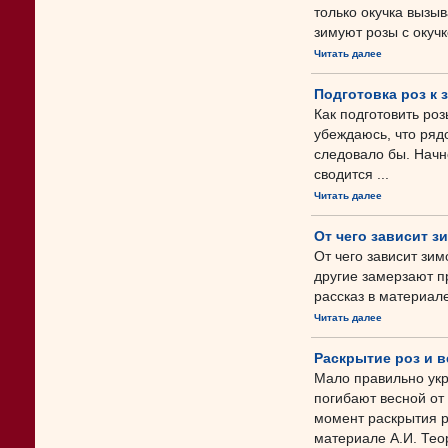
только окучка вызы
зимуют розы с окучко
Читать далее
Подготовка роз к 
Как подготовить ро
убеждаюсь, что ряд
следовало бы. Начнё
сводится ...
Читать далее
От чего зависит з
От чего зависит зим
другие замерзают п
рассказ в материал
Читать далее
Раскрытие роз и 
Мало правильно укр
погибают весной от
момент раскрытия р
материале А.И. Тео