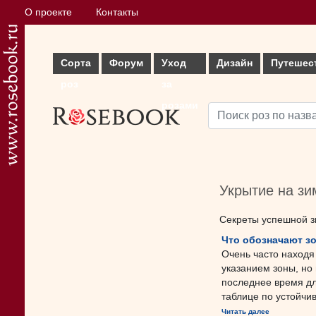
О проекте
Контакты
Сорта
Форум
Уход
Дизайн
Путешес
роз
за
розами
Укрытие на зи
Секреты успешной з
Что обозначают з
Очень часто находя
указанием зоны, но
последнее время д
таблице по устойчиво
Читать далее