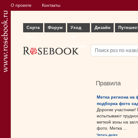
О проекте
Контакты
Сорта
Форум
Уход
Дизайн
Путешес
роз
за
розами
Правила
Метка региона на 
подборка фото сад
Дорогие участники! 
испытывают труднос
меткой зоны на заг
фото. Метка ...
Читать далее