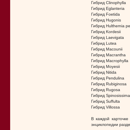
Гибрид Clinophylla
Гибрид Eglanteria
Гибрид Foetida
Гибрид Hugonis
Гибрид Hulthemia pe
Гибрид Kordesii
Гибрид Laevigata
Гибрид Lutea
Гибрид Macounii
Гибрид Macrantha
Гибрид Macrophylla
Гибрид Moyesii
Гибрид Nitida
Гибрид Pendulina
Гибрид Rubiginosa
Гибрид Rugosa
Гибрид Spinosissima
Гибрид Suffulta
Гибрид Villossa
В каждой карточке
энциклопедии разде