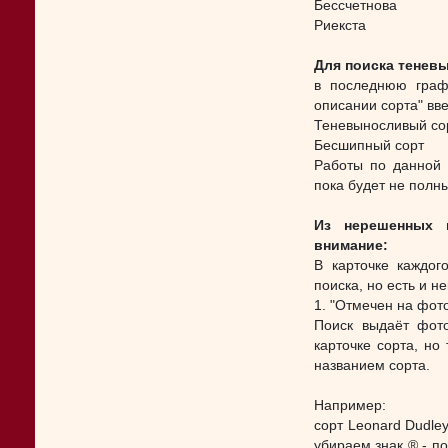
Бессчетнова
Риекста
Для поиска тенев
в последнюю граф
описании сорта" вв
Теневыносливый со
Бесшипный сорт
Работы по данной 
пока будет не полн
Из нерешенных 
внимание:
В карточке каждог
поиска, но есть и 
1. "Отмечен на фот
Поиск выдаёт фото
карточке сорта, но
названием сорта.
Например:
сорт Leonard Dudley
убираем знак ® - по