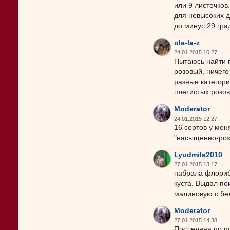
или 9 листочков
для невысоких д
до минус 29 гра
ola-la-z
24.01.2015 10:27
Пытаюсь найти 
розовый, ничего
разные категори
плетистых розов
Moderator
24.01.2015 12:27
16 сортов у мен
"насыщенно-розо
Lyudmila2010
27.01.2015 13:17
набрала флориб
куста. Выдал по
малиновую с бел
Moderator
27.01.2015 14:38
Последняя по по