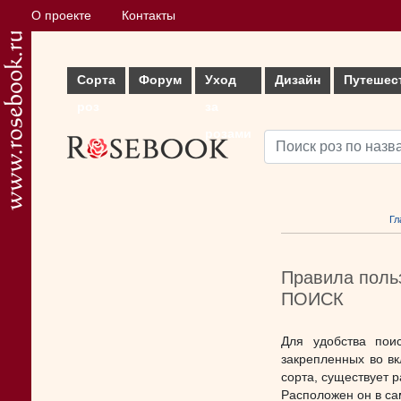
О проекте
Контакты
Сорта
Форум
Уход
Дизайн
Путешес
роз
за
розами
Гл
Правила пол
ПОИСК
Для удобства пои
закрепленных во вк
сорта, существует 
Расположен он в са