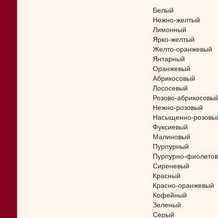
Белый
Нежно-желтый
Лимонный
Ярко-желтый
Желто-оранжевый
Янтарный
Оранжевый
Абрикосовый
Лососевый
Розово-абрикосовы
Нежно-розовый
Насыщенно-розовы
Фуксиевый
Малиновый
Пурпурный
Пурпурно-фиолето
Сиреневый
Красный
Красно-оранжевый
Кофейный
Зеленый
Серый