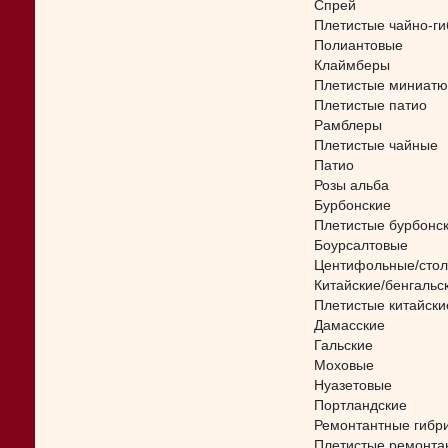
Спрей
Плетистые чайно-г
Полиантовые
Клаймберы
Плетистые миниат
Плетистые патио
Рамблеры
Плетистые чайные
Патио
Розы альба
Бурбонские
Плетистые бурбонс
Боурсалтовые
Центифольные/стол
Китайские/бенгальс
Плетистые китайски
Дамасские
Гальские
Моховые
Нуазетовые
Портландские
Ремонтантные гибр
Плетистые ремонта