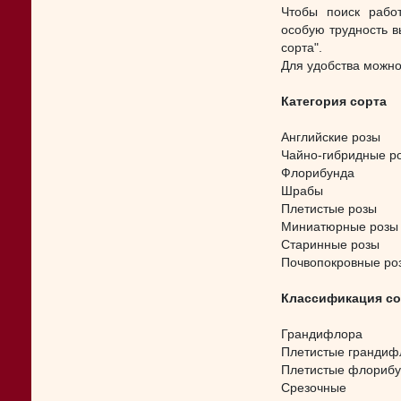
Чтобы поиск работ
особую трудность в
сорта".
Для удобства можн
Категория сорта
Английские розы
Чайно-гибридные р
Флорибунда
Шрабы
Плетистые розы
Миниатюрные розы
Старинные розы
Почвопокровные ро
Классификация со
Грандифлора
Плетистые грандиф
Плетистые флориб
Срезочные