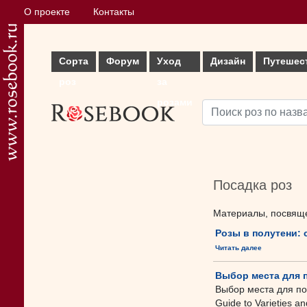
О проекте
Контакты
Сорта
Форум
Уход
Дизайн
Путешес
роз
за
розами
Посадка роз
Материалы, посвяще
Розы в полутени:
Читать далее
Выбор места для 
Выбор места для пос
Guide to Varieties a