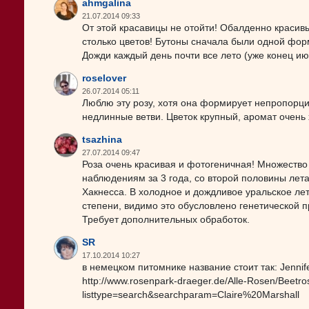
ahmgalina
21.07.2014 09:33
От этой красавицы не отойти! Обалденно красивы
столько цветов! Бутоны сначала были одной форм
Дожди каждый день почти все лето (уже конец ию
roselover
26.07.2014 05:11
Люблю эту розу, хотя она формирует непропорц
недлинные ветви. Цветок крупный, аромат очень
tsazhina
27.07.2014 09:47
Роза очень красивая и фотогеничная! Множество 
наблюдениям за 3 года, со второй половины лета
Хакнесса. В холодное и дождливое уральское лет
степени, видимо это обусловлено генетической 
Требует дополнительных обработок.
SR
17.10.2014 10:27
в немецком питомнике название стоит так: Jennife
http://www.rosenpark-draeger.de/Alle-Rosen/Beetro
listtype=search&searchparam=Claire%20Marshall