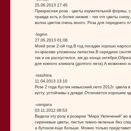
25.06.2013 17:45
Прекрасная роза - цветы изумительной формы, си
правда есть и более низкие - тек что цветы сниз
волна цветов очень много. Роза для переднего п
-loginn
27.05.2013 01:08
Моей розе 2-ой год.В год посадки хорошо нарос
оч.красиво уложенны лепестки.В середине сентя
так и не распустился, аж до конца октября;Обре
для южного климата (долгого лета).А возможно н
-tsazhina
11.04.2013 13:10
Розе 2 года.Кустик невысокий,лето 2012г. цвела
кусту, устойчивы к дождю.Отличается хорошим з
-oangara
03.11.2012 08:53
Видела эту розу в розарии "Мира Увлечений" во
сиреневые цветы, листья темно-зеленые без след
а бутонов еще больше. Можно только представит