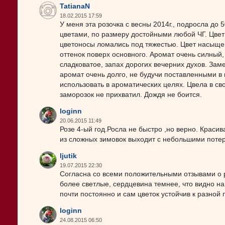
TatianaN
18.02.2015 17:59
У меня эта розочка с весны 2014г., подросла д
цветами, по размеру достойными любой ЧГ. Цвет
цветоносы ломались под тяжестью. Цвет насыщен
оттенок поверх основного. Аромат очень силный,
сладковатое, запах дорогих вечерних духов. Зам
аромат очень долго, не будучи поставленными в в
использовать в ароматических целях. Цвела в св
заморозок не прихватил. Дождя не боится.
loginn
20.06.2015 11:49
Розе 4-ый год.Росла не быстро ,но верно. Краси
из сложных зимовок выходит с небольшими потер
ljutik
19.07.2015 22:30
Согласна со всеми положительными отзывами о р
более светлые, сердцевина темнее, что видно н
почти постоянно и сам цветок устойчив к разной 
loginn
24.08.2015 06:50