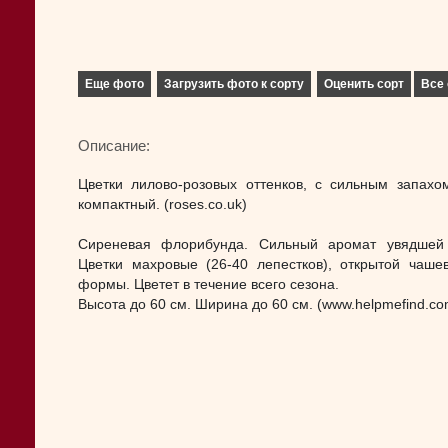
Еще фото
Загрузить фото к сорту
Оценить сорт
Все 
Описание:
Цветки лилово-розовых оттенков, с сильным запахом
компактный. (roses.co.uk)
Сиреневая флорибунда. Сильный аромат увядшей
Цветки махровые (26-40 лепестков), открытой чаше
формы. Цветет в течение всего сезона.
Высота до 60 см. Ширина до 60 см. (www.helpmefind.co