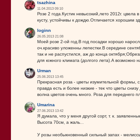
tsazhina
11.04.2013 09:10
Розе 2 года.Кустик невысокий,лето 2012г. цвела
кусту, устойчивы к дождю.Отличается хорошим з
loginn
26.05.2013 21:08
Моей розе 2-ой год.В год посадки хорошо нарос
оч.красиво уложенны лепестки.В середине сентя
так и не распустился, аж до конца октября;Обре
для южного климата (долгого лета).А возможно н
Urman
25.06.2013 13:45
Прекрасная роза - цветы изумительной формы, си
правда есть и более низкие - тек что цветы сниз
волна цветов очень много. Роза для переднего п
Umarina
27.06.2013 13:42
Я думала, что у меня другой сорт, т. к. заявленн
Высота 70см, а жаль...
У розы необыкновенный сильный запах - мелиссы