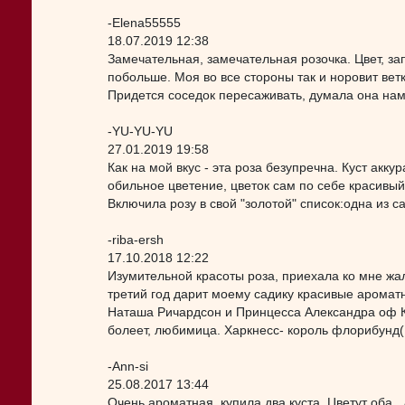
-Elena55555
18.07.2019 12:38
Замечательная, замечательная розочка. Цвет, зап
побольше. Моя во все стороны так и норовит ветк
Придется соседок пересаживать, думала она нам
-YU-YU-YU
27.01.2019 19:58
Как на мой вкус - эта роза безупречна. Куст акку
обильное цветение, цветок сам по себе красивый,
Включила розу в свой "золотой" список:одна из 
-riba-ersh
17.10.2018 12:22
Изумительной красоты роза, приехала ко мне жал
третий год дарит моему садику красивые аромат
Наташа Ричардсон и Принцесса Александра оф Ке
болеет, любимица. Харкнесс- король флорибунд(
-Ann-si
25.08.2017 13:44
Очень ароматная, купила два куста. Цветут оба .