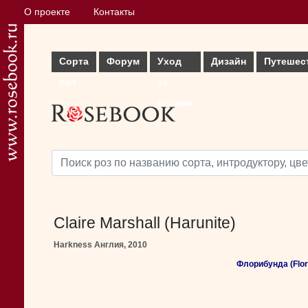
О проекте
Контакты
Сорта
Форум
Уход
Дизайн
Путешес
роз
за
розами
Claire Marshall (Harunite)
Harkness Англия, 2010
Флорибунда (Flor