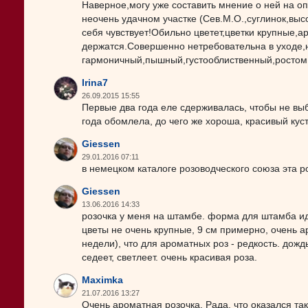
Наверное,могу уже составить мнение о ней на о
неочень удачном участке (Сев.М.О.,суглинок,выс
себя чувствует!Обильно цветет,цветки крупные,
держатся.Совершенно нетребовательна в уходе,н
гармоничный,пышный,густооблиственный,ростом 
Irina7
26.09.2015 15:55
Первые два года еле сдерживалась, чтобы не выбр
года обомлела, до чего же хороша, красивый кус
Giessen
29.01.2016 07:11
в немецком каталоге розоводческого союза эта р
Giessen
13.06.2016 14:33
розочка у меня на штамбе. форма для штамба ид
цветы не очень крупные, 9 см примерно, очень 
недели), что для ароматных роз - редкость. дож
седеет, светлеет. очень красивая роза.
Maximka
21.07.2016 13:27
Очень ароматная розочка. Рада, что оказался та