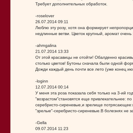
Требует дополнительных обработок.
-roselover
26.07.2014 09:11
Люблю эту розу, хотя она формирует непропорц
недлинные ветви. Цветок крупный, аромат очень
-ahmgalina
21.07.2014 13:33
От этой красавицы не отойти! Обалденно красивы
столько цветов! Бутоны сначала были одной форм
Дожди каждый день почти все лето (уже конец ию
-loginn
12.07.2014 00:14
У меня эта роза показала себя только на 3-ий го
"возрастом"становятся еще привлекательнее: п
серебристо-сиреневые,и зрелище потрясающее:н
"зрелые"-серебристо-сиреневые.В болезнях не 
-Gella
09.07.2014 11:23