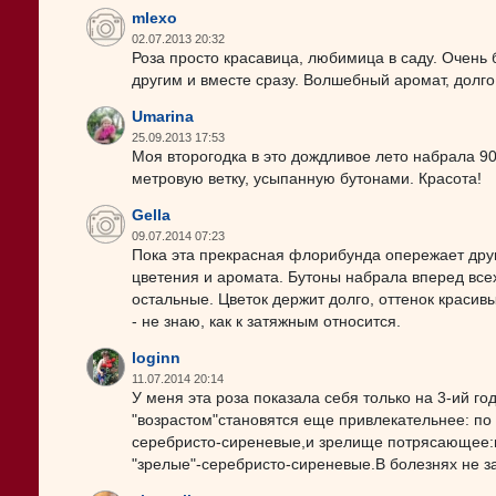
mlexo
02.07.2013 20:32
Роза просто красавица, любимица в саду. Очень
другим и вместе сразу. Волшебный аромат, долго
Umarina
25.09.2013 17:53
Моя второгодка в это дождливое лето набрала 90
метровую ветку, усыпанную бутонами. Красота!
Gella
09.07.2014 07:23
Пока эта прекрасная флорибунда опережает др
цветения и аромата. Бутоны набрала вперед все
остальные. Цветок держит долго, оттенок красив
- не знаю, как к затяжным относится.
loginn
11.07.2014 20:14
У меня эта роза показала себя только на 3-ий го
"возрастом"становятся еще привлекательнее: п
серебристо-сиреневые,и зрелище потрясающее:н
"зрелые"-серебристо-сиреневые.В болезнях не 