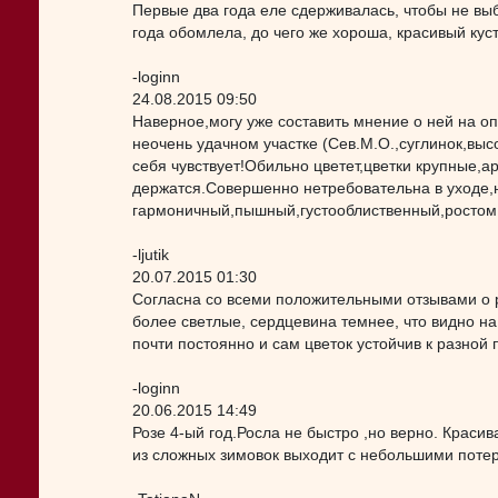
Первые два года еле сдерживалась, чтобы не выбр
года обомлела, до чего же хороша, красивый кус
-loginn
24.08.2015 09:50
Наверное,могу уже составить мнение о ней на о
неочень удачном участке (Сев.М.О.,суглинок,выс
себя чувствует!Обильно цветет,цветки крупные,
держатся.Совершенно нетребовательна в уходе,н
гармоничный,пышный,густооблиственный,ростом 
-ljutik
20.07.2015 01:30
Согласна со всеми положительными отзывами о р
более светлые, сердцевина темнее, что видно н
почти постоянно и сам цветок устойчив к разной 
-loginn
20.06.2015 14:49
Розе 4-ый год.Росла не быстро ,но верно. Краси
из сложных зимовок выходит с небольшими потер