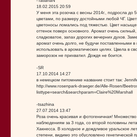
-TatianaN
18.02.2015 20:59
У меня эта розочка с весны 2014г., подросла д
цветами, по размеру достойными любой ЧГ. Цвет
цветоносы ломались под тяжестью. Цвет насыщен
оттенок поверх основного. Аромат очень силный,
сладковатое, запах дорогих вечерних духов. Зам
аромат очень долго, не будучи поставленными в в
использовать в ароматических целях. Цвела в св
заморозок не прихватил. Дождя не боится.
-SR
17.10.2014 14:27
в немецком питомнике название стоит так: Jennife
http://www.rosenpark-draeger.de/Alle-Rosen/Beetro
listtype=search&searchparam=Claire%20Marshall
-tsazhina
27.07.2014 13:47
Роза очень красивая и фотогеничная! Множество 
наблюдениям за 3 года, со второй половины лета
Хакнесса. В холодное и дождливое уральское лет
степени, видимо это обусловлено генетической 