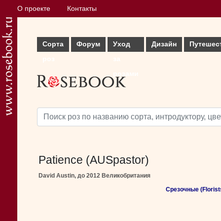
О проекте
Контакты
Сорта
Форум
Уход
Дизайн
Путешес
роз
за
розами
Patience (AUSpastor)
David Austin, до 2012 Великобритания
Срезочные (Florist