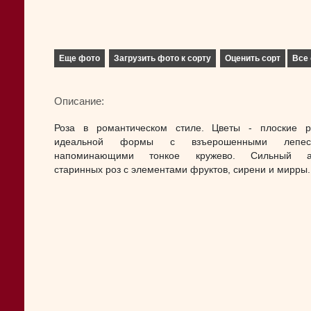
Еще фото
Загрузить фото к сорту
Оценить сорт
Все 
Описание:
Роза в романтическом стиле. Цветы - плоские р
идеальной формы с взъерошенными лепест
напоминающими тонкое кружево. Сильный а
старинных роз с элементами фруктов, сирени и мирры.