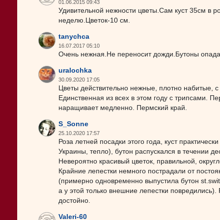
01.06.2015 09:43
Удивительной нежности цветы.Сам куст 35см в ро
неделю.Цветок-10 см.
tanychca
16.07.2017 05:10
Очень нежная.Не переносит дожди.Бутоны опада
uralochka
30.09.2020 17:05
Цветы действительно нежные, плотно набитые, с 
Единственная из всех в этом году с трипсами. Пер
наращивает медленно. Пермский край.
S_Sonne
25.10.2020 17:57
Роза летней посадки этого года, куст практически
Украины, тепло), бутон распускался в течении де
Невероятно красивый цветок, правильной, округ
Крайние лепестки немного пострадали от постоян
(примерно одновременно выпустила бутон st.swit
а у этой только внешние лепестки повредились).
достойно.
Valeri-60