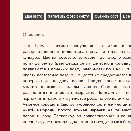
Еще фото
Загрузить фото к сорту
Оценить сорт
Все 
Описание:
The Fairy – самая популярная в мире и с
распространенная полиантовая роза, и одна из с
культуре. Цветки розовые, выгорают до бледно-роз
почти до белых (цвет держится лучше всего в холодну
появляются в длинных, воздушных кистях по 10-40 шт.
цвести длстаточно поздно, но цветение продолжается п
перерыва до поздней осени. Иногда после цветк
мелкие оранжевые плоды. Листва бледная, куст
разрастается в стороны с возрастом. Во влажную пог
черной пятнистости и мучнистой росе, но это не влияет
Черенки хорошо и быстро укореняются, и ее иногда 
живой изгороди, просто втыкая черенки на те мест
посадить розу. Превосходная почвопокровная и лан
но еще лучше подходит для патио и посадки в миксбор