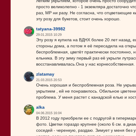
легким укрытием, которое очень просто соорудить
просто великолепно - 1 экземляра достаточно чт
раз, МР ни разу. Не согласна, что отцветающие к
эту розу для букетов, стоит очень хорошо.
tatyana-39982
29.01.2015 10:29
Эту розу я купила на ВДНХ более 20 лет назад, 
стороны дома, а потом я её пересадила на откры
беспроблемная, цветёт практически постоянно, н
ельника. В эту зиму первый раз её укрыли лутра
восстанавливалась.Она у нас корнесобственная. 
zlatamay
21.03.2015 20:53
Очень хорошая и беспроблемная роза. Не укрыва
укрытием , ей не понравилось. Обильное цветен
проблема. У меня растет с канадской елью и хос
alka
04.06.2015 16:04
В 2012 году приобрели ее с подругой в гипермар
фото. Цветки гораздо крупнее (около 6 см. в ди
соседей - черенкую, раздаю. Зимует у меня без у