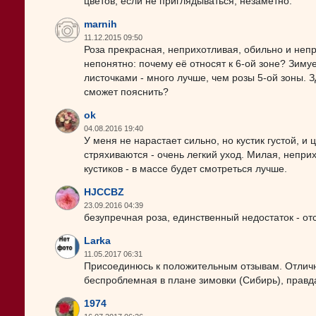
цветов, если не приглядываться, незаметно.
marnih
11.12.2015 09:50
Роза прекрасная, неприхотливая, обильно и неп
непонятно: почему её относят к 6-ой зоне? Зиму
листочками - много лучше, чем розы 5-ой зоны. З
сможет пояснить?
ok
04.08.2016 19:40
У меня не нарастает сильно, но кустик густой, и
стряхиваются - очень легкий уход. Милая, непри
кустиков - в массе будет смотреться лучше.
HJCCBZ
23.09.2016 04:39
безупречная роза, единственный недостаток - от
Larka
11.05.2017 06:31
Присоединюсь к положительным отзывам. Отличн
беспроблемная в плане зимовки (Сибирь), правда
1974