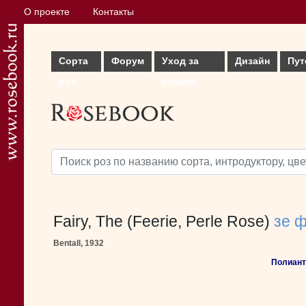
О проекте
Контакты
Сорта
Форум
Уход за
Дизайн
Пут
роз
розами
Fairy, The (Feerie, Perle Rose)
зе 
Bentall, 1932
Полиант