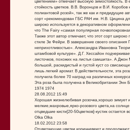
цветением» отмечает высокую зимостойкость. В е
стойкость цветков. В.В. Воронцов и В.И. Коробо
полиантовой розой», так же как и предидущие ав
сорт «рекомендован ГБС РАН им. Н.В. Цицина д
широко используется в декоративном оформлени
что The Fairy «самая популярная почвопокровная
Также этот автор отмечает, что этот сорт широко
стиле Зе Фейри. В завершение своего описания П
неприхотливостью». Александра Ивановна Теорин
штамбовой культуре». Д.Г. Хессайон подчеркивае
листочков, похожих на листья самшита». А Джон М
большой, раскидистый и густой куст со свисающ
лишь легкий аромат. В действительности, эта ро
получила более 70 наград на различных конкурс
Эта роза была получена в Великобритании Энн Бе
1974 1974
28.08.2012 15:49
Хорошая жизнелюбивая розочка,хорошо зимует и 
мелкие,махровые,ярко-розового цвета,на солнце
отцведшие кисти[20-50цветков]-кустик остается 
Olka Olka
18.02.2012 23:58
Отцветающие цветки коричневеют и продолжают в