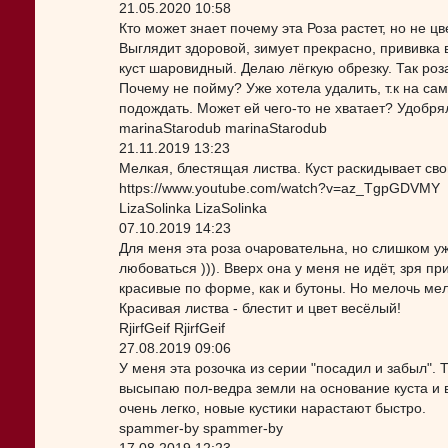
21.05.2020 10:58
Кто может знает почему эта Роза растет, но не ц
Выглядит здоровой, зимует прекрасно, прививка 
куст шаровидный. Делаю лёгкую обрезку. Так роз
Почему не пойму? Уже хотела удалить, т.к на са
подождать. Может ей чего-то не хватает? Удобря
marinaStarodub marinaStarodub
21.11.2019 13:23
Мелкая, блестящая листва. Куст раскидывает сво
https://www.youtube.com/watch?v=az_TgpGDVMY
LizaSolinka LizaSolinka
07.10.2019 14:23
Для меня эта роза очаровательна, но слишком уж
любоваться ))). Вверх она у меня не идёт, зря п
красивые по форме, как и бутоны. Но мелочь мело
Красивая листва - блестит и цвет весёлый!
RjirfGeif RjirfGeif
27.08.2019 09:06
У меня эта розочка из серии "посадил и забыл".
высыпаю пол-ведра земли на основание куста и 
очень легко, новые кустики нарастают быстро.
spammer-by spammer-by