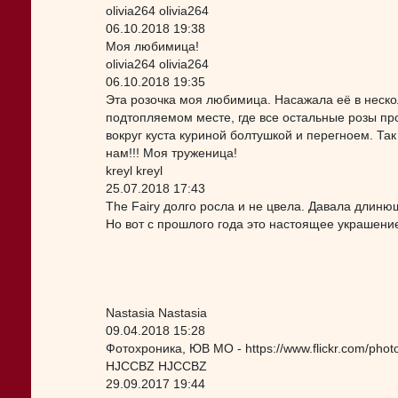
olivia264 olivia264
06.10.2018 19:38
Моя любимица!
olivia264 olivia264
06.10.2018 19:35
Эта розочка моя любимица. Насажала её в нескол
подтопляемом месте, где все остальные розы про
вокруг куста куриной болтушкой и перегноем. Та
нам!!! Моя труженица!
kreyl kreyl
25.07.2018 17:43
The Fairy долго росла и не цвела. Давала длинющ
Но вот с прошлого года это настоящее украшение
Nastasia Nastasia
09.04.2018 15:28
Фотохроника, ЮВ МО - https://www.flickr.com/p
HJCCBZ HJCCBZ
29.09.2017 19:44