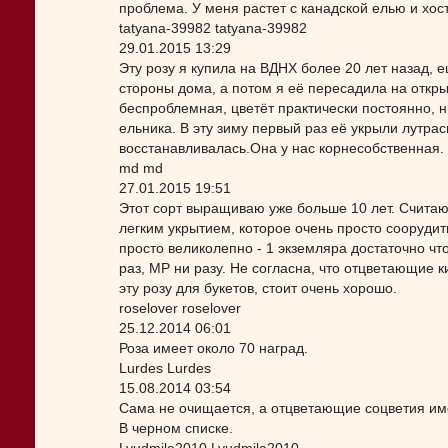
проблема. У меня растет с канадской елью и хос
tatyana-39982 tatyana-39982
29.01.2015 13:29
Эту розу я купила на ВДНХ более 20 лет назад, 
стороны дома, а потом я её пересадила на откры
беспроблемная, цветёт практически постоянно, н
ельника. В эту зиму первый раз её укрыли лутра
восстанавливалась.Она у нас корнесобственная. 
md md
27.01.2015 19:51
Этот сорт выращиваю уже больше 10 лет. Считаю 
легким укрытием, которое очень просто соорудить
просто великолепно - 1 экземляра достаточно чт
раз, МР ни разу. Не согласна, что отцветающие к
эту розу для букетов, стоит очень хорошо.
roselover roselover
25.12.2014 06:01
Роза имеет около 70 наград.
Lurdes Lurdes
15.08.2014 03:54
Сама не очищается, а отцветающие соцветия име
В черном списке.