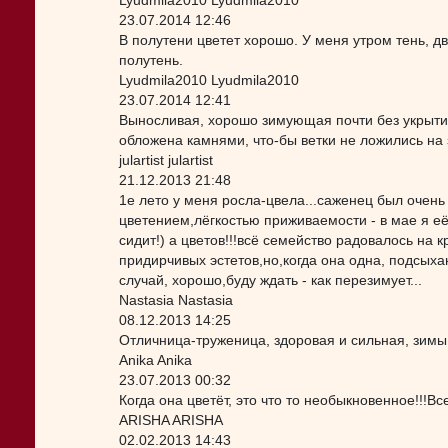
Lyudmila2010 Lyudmila2010
23.07.2014 12:46
В полутени цветет хорошо. У меня утром тень, дв
полутень.
Lyudmila2010 Lyudmila2010
23.07.2014 12:41
Выносливая, хорошо зимующая почти без укрытия
обложена камнями, что-бы ветки не ложились на
julartist julartist
21.12.2013 21:48
1е лето у меня росла-цвела...саженец был очен
цветением,лёгкостью приживаемости - в мае я её 
сидит!) а цветов!!!всё семейство радовалось на 
придирчивых эстетов,но,когда она одна, подсыха
случай, хорошо,буду ждать - как перезимует...
Nastasia Nastasia
08.12.2013 14:25
Отличница-труженица, здоровая и сильная, зимы 
Anika Anika
23.07.2013 00:32
Когда она цветёт, это что то необыкновенное!!!Вс
ARISHA ARISHA
02.02.2013 14:43