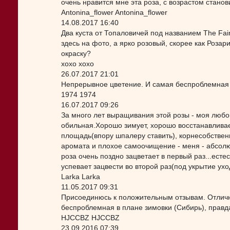
очень нравится мне эта роза, с возрастом стано
Antonina_flower Antonina_flower
14.08.2017 16:40
Два куста от Топаловичей под названием The Fai
здесь на фото, а ярко розовый, скорее как Розар
окраску?
xoxo xoxo
26.07.2017 21:01
Непрерывное цветение. И самая беспроблемная
1974 1974
16.07.2017 09:26
За много лет выращивания этой розы - моя любов
обильная.Хорошо зимует, хорошо восстанавлива
площадь(впору шпалеру ставить), корнесобстве
аромата и плохое самоочищение - меня - абсол
роза очень поздно зацветает в первый раз...есте
успевает зацвести во второй раз(под укрытие ухо
Larka Larka
11.05.2017 09:31
Присоединюсь к положительным отзывам. Отличн
беспроблемная в плане зимовки (Сибирь), правда
HJCCBZ HJCCBZ
23.09.2016 07:39