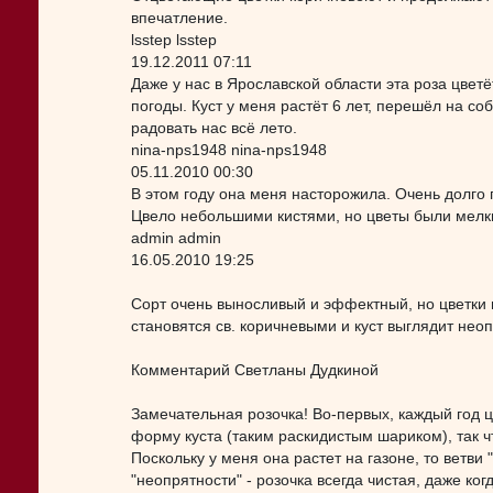
впечатление.
lsstep lsstep
19.12.2011 07:11
Даже у нас в Ярославской области эта роза цвет
погоды. Куст у меня растёт 6 лет, перешёл на с
радовать нас всё лето.
nina-nps1948 nina-nps1948
05.11.2010 00:30
В этом году она меня насторожила. Очень долго
Цвело небольшими кистями, но цветы были мелк
admin admin
16.05.2010 19:25
Сорт очень выносливый и эффектный, но цветки 
становятся св. коричневыми и куст выглядит неоп
Комментарий Светланы Дудкиной
Замечательная розочка! Во-первых, каждый год цв
форму куста (таким раскидистым шариком), так ч
Поскольку у меня она растет на газоне, то ветви
"неопрятности" - розочка всегда чистая, даже ко