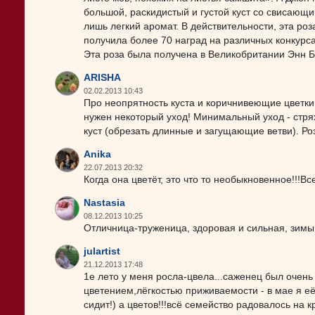
большой, раскидистый и густой куст со свисающ
лишь легкий аромат. В действительности, эта ро
получила более 70 наград на различных конкурс
Эта роза была получена в Великобритании Энн Бе
ARISHA
02.02.2013 10:43
Про неопрятность куста и коричнивеющие цветки.
нужен некоторый уход! Минимальный уход - стря
куст (обрезать длинные и загущающие ветви). Ро
Anika
22.07.2013 20:32
Когда она цветёт, это что то необыкновенное!!!Вс
Nastasia
08.12.2013 10:25
Отличница-труженица, здоровая и сильная, зимы 
julartist
21.12.2013 17:48
1е лето у меня росла-цвела...саженец был очен
цветением,лёгкостью приживаемости - в мае я её 
сидит!) а цветов!!!всё семейство радовалось на 