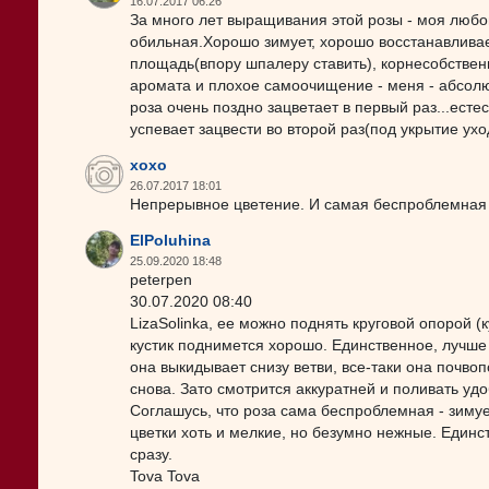
16.07.2017 06:26
За много лет выращивания этой розы - моя любов
обильная.Хорошо зимует, хорошо восстанавлива
площадь(впору шпалеру ставить), корнесобстве
аромата и плохое самоочищение - меня - абсол
роза очень поздно зацветает в первый раз...есте
успевает зацвести во второй раз(под укрытие ухо
xoxo
26.07.2017 18:01
Непрерывное цветение. И самая беспроблемная
ElPoluhina
25.09.2020 18:48
peterpen
30.07.2020 08:40
LizaSolinka, ее можно поднять круговой опорой (
кустик поднимется хорошо. Единственное, лучше 
она выкидывает снизу ветви, все-таки она почвоп
снова. Зато смотрится аккуратней и поливать удо
Соглашусь, что роза сама беспроблемная - зимуе
цветки хоть и мелкие, но безумно нежные. Единс
сразу.
Tova Tova