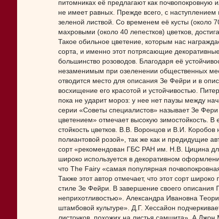
питомниках её предлагают как почвопокровную 
не имеет равных. Прежде всего, с наступлением
зеленой листвой. Со временем её кусты (около 
махровыми (около 40 лепестков) цветков, достиг
Такое обильное цветение, которым нас награждае
сорта, и именно этот потрясающие декоративные
большинство розоводов. Благодаря её устойчиво
незаменимым при озеленении общественных мест
отводится место для описания Зе Фейри и в опис
восхищение его красотой и устойчивостью. Питер 
пока не ударит мороз: у нее нет паузы между на
серии «Советы специалистов» называет Зе Фери
цветением» отмечает высокую зимостойкость. В е
стойкость цветков. В.В. Воронцов и В.И. Коробо
полиантовой розой», так же как и предидущие ав
сорт «рекомендован ГБС РАН им. Н.В. Цицина д
широко используется в декоративном оформлени
что The Fairy «самая популярная почвопокровная
Также этот автор отмечает, что этот сорт широко
стиле Зе Фейри. В завершение своего описания П
неприхотливостью». Александра Ивановна Теорин
штамбовой культуре». Д.Г. Хессайон подчеркивае
листочков, похожих на листья самшита». А Джон М