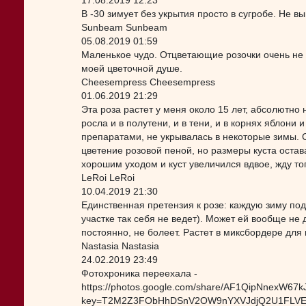
17.08.2019 12:23
В -30 зимует без укрытия просто в сугробе. Не в
Sunbeam Sunbeam
05.08.2019 01:59
Маленькое чудо. Отцветающие розочки очень не с
моей цветочной душе.
Cheesempress Cheesempress
01.06.2019 21:29
Эта роза растет у меня около 15 лет, абсолютно
росла и в полутени, и в тени, и в корнях яблони
препаратами, не укрывалась в некоторые зимы. 
цветение розовой пеной, но размеры куста оста
хорошим уходом и куст увеличился вдвое, жду тог
LeRoi LeRoi
10.04.2019 21:30
Единственная претензия к розе: каждую зиму под
участке так себя не ведет). Может ей вообще не 
постоянно, не болеет. Растет в миксбордере для
Nastasia Nastasia
24.02.2019 23:49
Фотохроника переехала -
https://photos.google.com/share/AF1QipNnexW
key=T2M2Z3FObHhDSnV2OW9nYXVJdjQ2U1FLVE