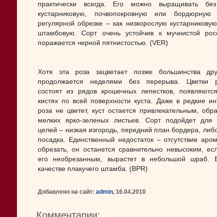
практически всегда. Его можно выращивать без
кустарниковую, почвопокровную или бордюрную
регулярной обрезке – как низкорослую кустарникову
штамбовую. Сорт очень устойчив к мучнистой рос
поражается черной пятнистостью. (VER)
Хотя эта роза зацветает позже большинства дру
продолжается неделями без перерыва. Цветки р
состоят из рядов крошечных лепестков, появляютс
кистях по всей поверхности куста. Даже в редкие ин
роза не цветет, куст остается привлекательным, обр
мелких ярко-зеленых листьев. Сорт подойдет для
целей – низкая изгородь, передний план бордера, либ
посадка. Единственный недостаток – отсутствие аром
обрезать, он останется сравнительно невысоким, ес
его необрезанным, вырастет в небольшой шраб. 
качестве плакучего штамба. (BPR)
Добавлено на сайт:
admin
, 16.04.2010
Комментарии: