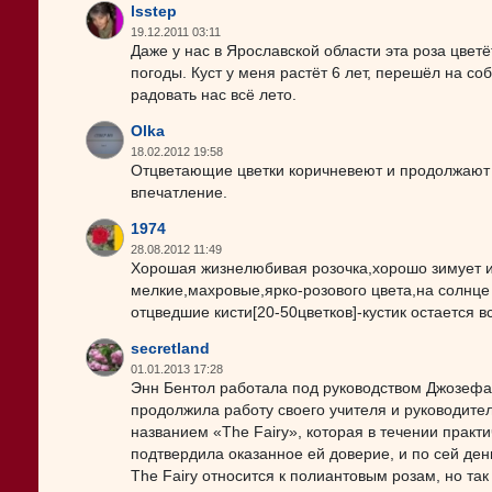
lsstep
19.12.2011 03:11
Даже у нас в Ярославской области эта роза цвет
погоды. Куст у меня растёт 6 лет, перешёл на с
радовать нас всё лето.
Olka
18.02.2012 19:58
Отцветающие цветки коричневеют и продолжают в
впечатление.
1974
28.08.2012 11:49
Хорошая жизнелюбивая розочка,хорошо зимует и 
мелкие,махровые,ярко-розового цвета,на солнце
отцведшие кисти[20-50цветков]-кустик остается 
secretland
01.01.2013 17:28
Энн Бентол работала под руководством Джозефа 
продолжила работу своего учителя и руководите
названием «The Fairy», которая в течении практ
подтвердила оказанное ей доверие, и по сей день
The Fairy относится к полиантовым розам, но так