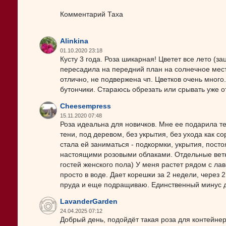
Комментарий Таха
Alinkina
01.10.2020 23:18
Кусту 3 года. Роза шикарная! Цветет все лето (за
пересадила на передний план на солнечное место
отлично, не подвержена чп. Цветков очень много
бутончики. Стараюсь обрезать или срывать уже о
Cheesempress
15.11.2020 07:48
Роза идеальна для новичков. Мне ее подарила тет
тени, под деревом, без укрытия, без ухода как 
стала ей заниматься - подкормки, укрытия, пост
настоящими розовыми облаками. Отдельные ветк
гостей женского пола) У меня растет рядом с ла
просто в воде. Дает корешки за 2 недели, через 
пруда и еще подращиваю. Единственный минус д
LavanderGarden
24.04.2025 07:12
Добрый день, подойдёт такая роза для контейн