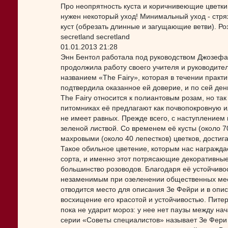
Про неопрятность куста и коричнивеющие цветки.
нужен некоторый уход! Минимальный уход - стря
куст (обрезать длинные и загущающие ветви). Ро
secretland secretland
01.01.2013 21:28
Энн Бентол работала под руководством Джозефа 
продолжила работу своего учителя и руководите
названием «The Fairy», которая в течении практ
подтвердила оказанное ей доверие, и по сей день
The Fairy относится к полиантовым розам, но так
питомниках её предлагают как почвопокровную 
не имеет равных. Прежде всего, с наступлением
зеленой листвой. Со временем её кусты (около 
махровыми (около 40 лепестков) цветков, достиг
Такое обильное цветение, которым нас награждае
сорта, и именно этот потрясающие декоративные
большинство розоводов. Благодаря её устойчиво
незаменимым при озеленении общественных мест
отводится место для описания Зе Фейри и в опис
восхищение его красотой и устойчивостью. Питер 
пока не ударит мороз: у нее нет паузы между на
серии «Советы специалистов» называет Зе Фери