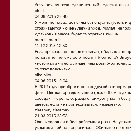
безупречная роза, единственный недостаток - от
ok ok
04.08.2016 22:40
У меня не нарастает сильно, но кустик густой, и
стряхиваются - очень легкий уход. Милая, непри
кустиков - в массе будет смотреться лучше.
marnih marnih
11.12.2015 12:50
Роза прекрасная, неприхотливая, обильно и неп
непонятно: почему её относят к 6-ой зоне? Зиму
листочками - много лучше, чем розы 5-ой зоны. З
сможет пояснить?
alka alka
04.06.2015 19:04
В 2012 году приобрели ее с подругой в гипермар
фото. Цветки гораздо крупнее (около 6 см. в ди
соседей - черенкую, раздаю. Зимует у меня без у
цветов, если не приглядываться, незаметно.
zlatamay zlatamay
21.03.2015 23:53
Очень хорошая и беспроблемная роза. Не укрыва
укрытием , ей не понравилось. Обильное цветен