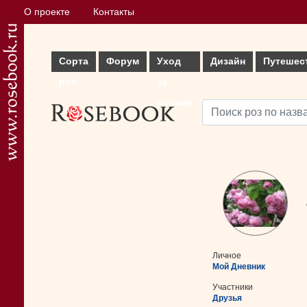
О проекте
Контакты
Сорта
Форум
Уход
Дизайн
Путешес
роз
за
розами
Личное
Мой Дневник
Участники
Друзья