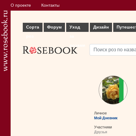
О проекте
Контакты
Сорта
Форум
Уход
Дизайн
Путешес
роз
за
розами
Личное
Мой Дневник
Участники
Друзья