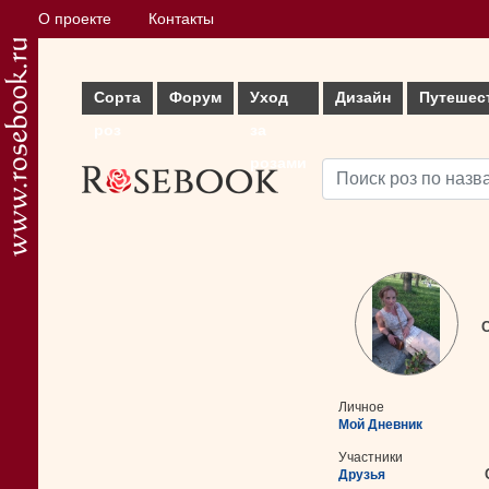
О проекте
Контакты
Сорта
Форум
Уход
Дизайн
Путешес
роз
за
розами
С
Личное
Мой Дневник
Участники
Друзья