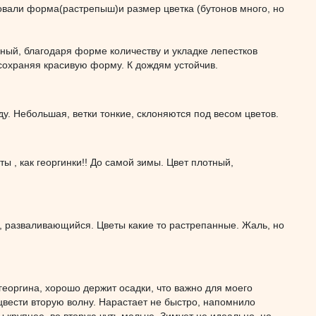
овали форма(растрепыш)и размер цветка (бутонов много, но
пный, благодаря форме количеству и укладке лепестков
 сохраняя красивую форму. К дождям устойчив.
у. Небольшая, ветки тонкие, склоняются под весом цветов.
ты , как георгинки!! До самой зимы. Цвет плотный,
й, разваливающийся. Цветы какие то растрепанные. Жаль, но
георгина, хорошо держит осадки, что важно для моего
 цвести вторую волну. Нарастает не быстро, напомнило