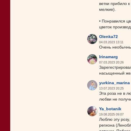
ветки прибило 
мелкие).
• Понравился цв
цветок производ
Olenka72
04.03.2023 13:11
Очень необычный
Irinamarg
07.03.2023 20:26
Зарегестрировал
насыщенный жел
yurkina_marina
13.07.2023 20:25
Эта роза не в л
любви не получ
Ya_botanik
19.08.2025 09:07
Люблю эту розу,
региона (Ленобл