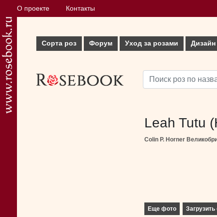
О проекте
Контакты
Сорта роз
Форум
Уход за розами
Дизайн
Leah Tutu (
Colin P. Horner Великобр
Еще фото
Загрузить 