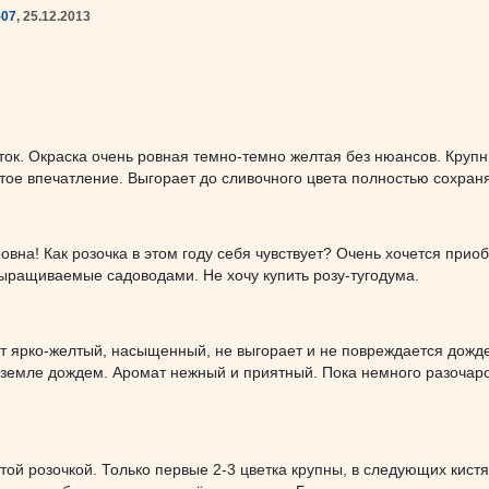
-07
, 25.12.2013
ок. Окраска очень ровная темно-темно желтая без нюансов. Крупн
тое впечатление. Выгорает до сливочного цвета полностью сохран
вна! Как розочка в этом году себя чувствует? Очень хочется приобр
ыращиваемые садоводами. Не хочу купить розу-тугодума.
т ярко-желтый, насыщенный, не выгорает и не повреждается дожд
к земле дождем. Аромат нежный и приятный. Пока немного разочар
этой розочкой. Только первые 2-3 цветка крупны, в следующих кистя