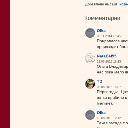
Добавлено на сайт:
koza
Комментарии:
Olka
08.11.2014 13:45
Понравился цвет
производит бога
NataBel55
12.06.2015 18:23
Ольга Владимиро
нас пока мало в
TD
03.08.2015 16:07
Первогодка. Цве
ветки прибило 
мелкие).
Olka
16.08.2015 12:12
Такая засада с 