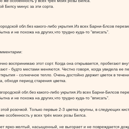
ю же особенность у всех трёх моих розы Билса.
 Билсу минус за эти сорта.
ородской обл.без какого-либо укрытия.Из всех Барни-Блсов перез
ытна и не похожа на других,что трудно куда-то "вписать".
омментарии:
чно воспринимаю этот сорт. Когда она открывается, пробегают вну
ают - будто местами меняются. Честно говоря, когда увидела ее п
ткрытия - солнечное тепло. Очень достойно держит цветок в тече
а, обходя период старения цветка.
вгородской обл.без какого-либо укрытия.Из всех Барни-Билсов пер
ытна и не похожа на других,что трудно куда-то "вписать".
с этой розочкой. Только первые 2-3 цветка крупны, в следующих кис
же особенность у всех трёх моих розы Билса.
вет ярко-желтый, насыщенный, не выгорает и не повреждается дож