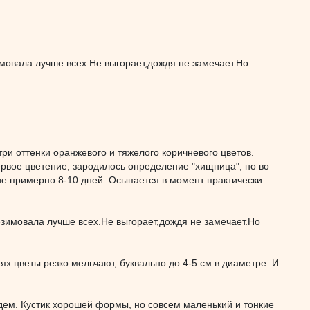
имовала лучше всех.Не выгорает,дождя не замечает.Но
три оттенки оранжевого и тяжелого коричневого цветов.
ервое цветение, зародилось определение "хищница", но во
ние примерно 8-10 дней. Осыпается в момент практически
езимовала лучше всех.Не выгорает,дождя не замечает.Но
тях цветы резко мельчают, буквально до 4-5 см в диаметре. И
дем. Кустик хорошей формы, но совсем маленький и тонкие