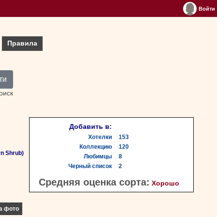
Войти
Правила
ти
оиск
Добавить в:
Хотелки
153
Коллекцию
120
n Shrub)
Любимцы
8
Черный список
2
Средняя оценка сорта:
Хорошо
а фото