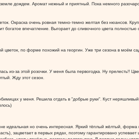
к земле дождем. Аромат нежный и приятный. Пока немного разочар
еток. Окраска очень ровная темно-темно желтая без нюансов. Кру
ит богатое впечатление. Выгорает до сливочного цвета полностью
 цветок, по форме похожий на георгин. Уже три сезона в моём сад
ась из-за этой розочки. У меня была первогодка. Ну прелесть!! Цве
тый. Жду этот сезон.
юбимицах у меня. Решила отдать в "добрые руки". Куст неряшливы
илось)
 не идеальная но очень интересная. Яркий тёплый жёлтый, форма 
асть), зацветает в первых рядах, поэтому гарантировано успевает