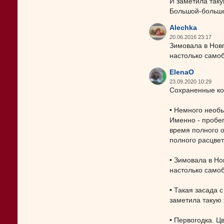
И заметила таку
Большой-большой
Alechka
20.06.2016 23:17
Зимовала в Новг
настолько самоб
ElenaO
23.09.2020 10:29
Сохраненные к
• Немного необы
Именно - пробег
время полного о
полного расцвет
• Зимовала в Но
настолько самоб
• Такая засада 
заметила такую 
• Первогодка. Ц