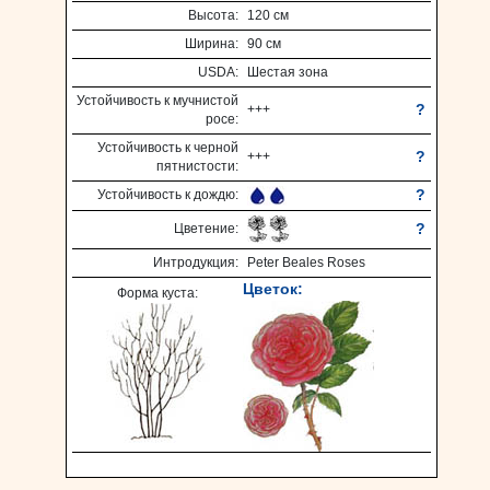
Высота:
120 см
Ширина:
90 см
USDA:
Шестая зона
Устойчивость к мучнистой
?
+++
росе:
Устойчивость к черной
?
+++
пятнистости:
?
Устойчивость к дождю:
?
Цветение:
Интродукция:
Peter Beales Roses
Цветок:
Форма куста: