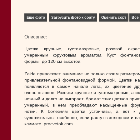
Еще фото
Загрузить фото к сорту
Оценить сорт
Все 
Описание:
Цветки крупные, густомахровые, розовой окрас
умеренным фруктовым ароматом. Куст фонтанов
формы, до 120 см высотой.
Zaide привлекает внимание не только своим размером
привлекательной фонтановидной формой. Цветки на
появляются в самом начале лета, их цветение др
очень пышное. Розочки крупные и густомахровые, а их
нежный и долго не выгорает. Аромат этих цветков прия
умеренный, в нем преобладают насыщенные фрук
нотки. К болезням цветки устойчивы, а вот к 
чувствительны, особенно, если растут в холодном и в
климате. procvetok.com