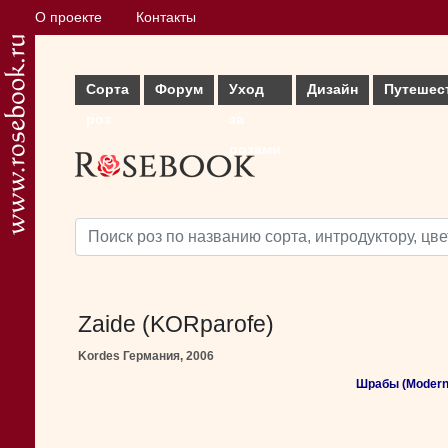
О проекте
Контакты
Сорта
Форум
Уход
Дизайн
Путешес
роз
за
розами
Zaide (KORparofe)
Kordes Германия, 2006
Шрабы (Modern