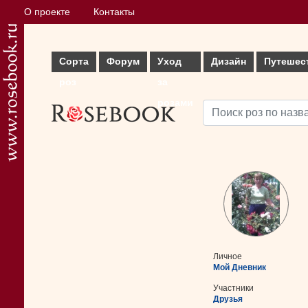
О проекте
Контакты
Сорта
Форум
Уход
Дизайн
Путешес
роз
за
розами
Личное
Мой Дневник
Участники
Друзья