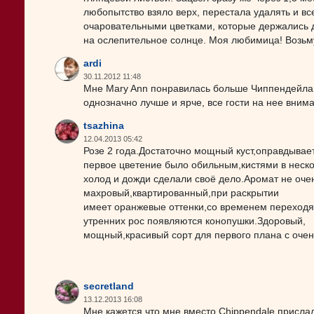
любопытство взяло верх, перестала удалять и в
очаровательными цветками, которые держались до
на ослепительное солнце. Моя любимица! Возьм
ardi
30.11.2012 11:48
Мне Mary Ann понравилась больше Чиппендейла. 
однозначно лучше и ярче, все гости на нее вни
tsazhina
12.04.2013 05:42
Розе 2 года.Достаточно мощный куст,оправдывае
первое цветение было обильным,кистями в неско
холод и дожди сделали своё дело.Аромат не оче
махровый,квартированный,при раскрытии
имеет оранжевые оттенки,со временем переходящ
утренних рос появляются конопушки.Здоровый,
мощный,красивый сорт для первого плана с оче
secretland
13.12.2013 16:08
Мне кажется,что мне вместо Chippendale прислал