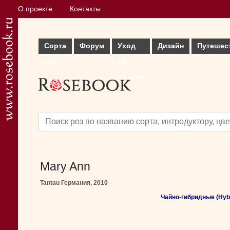
О проекте
Контакты
Сорта
Форум
Уход
Дизайн
Путешес
роз
за
розами
Mary Ann
Tantau Германия, 2010
Чайно-гибридные (Hybr