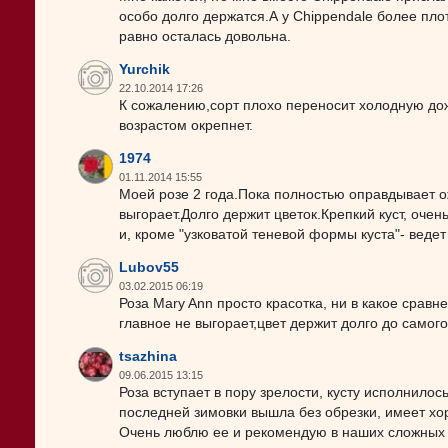
особо долго держатся.А у Chippendale более пл
равно осталась довольна.
Yurchik
22.10.2014 17:26
К сожалению,сорт плохо переносит холодную до
возрастом окрепнет.
1974
01.11.2014 15:55
Моей розе 2 года.Пока полностью оправдывает о
выгорает.Долго держит цветок.Крепкий куст, очен
и, кроме "узковатой теневой формы куста"- ведет
Lubov55
03.02.2015 06:19
Роза Мary Ann просто красотка, ни в какое сравн
главное не выгорает,цвет держит долго до самого
tsazhina
09.06.2015 13:15
Роза вступает в пору зрелости, кусту исполнилос
последней зимовки вышла без обрезки, имеет хо
Очень люблю ее и рекомендую в наших сложных к