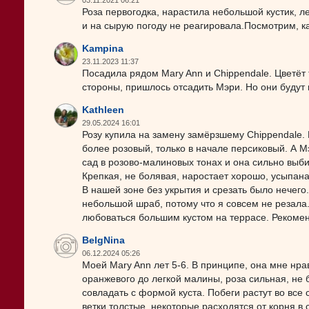
03.11.2021 06:21
Роза первогодка, нарастила небольшой кустик, л
и на сырую погоду не реагировала.Посмотрим, ка
Kampina
23.11.2023 11:37
Посадила рядом Mary Ann и Chippendale. Цветёт т
стороны, пришлось отсадить Мэри. Но они будут н
Kathleen
29.05.2024 16:01
Розу купила на замену замёрзшему Chippendale. 
более розовый, только в начале персиковый. А М
сад в розово-малиновых тонах и она сильно выби
Крепкая, не болявая, наростает хорошо, усыпана
В нашей зоне без укрытия и срезать было нечего.
небольшой шраб, потому что я совсем не резала
любоваться большим кустом на террасе. Рекоме
BelgNina
06.12.2024 05:26
Моей Mary Ann лет 5-6. В принципе, она мне нра
оранжевого до легкой малины, роза сильная, не б
совладать с формой куста. Побеги растут во все
ветки толстые, некоторые расходятся от корня в 