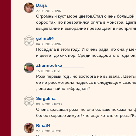
Darja
27.06.2015 20:07
Огромный куст море цветов.Стал очень большой и
оброс так,что превратился опять в монстра. Цве
выцветание и выгорание превращает в неопрятн
galina64
04.08.2015 20:07
Посадила в этом году. И очень рада что она у ме
и цветёт до сих пор. Среди посадок этого года о
Zhannochka_________
15.10.2015 11:26
Роза первый год , но восторга не вызвала . Цвет
её не рассмотрела надеюсь в следующем сезоне
, она же чайно-гибридная?
Sergalina
09.02.2016 16:33
Очень красивая роза, но она больше похожа на ф
болеет,хорошо зимует! что еще хотеть от розы?К
Rina84
27.06.2016 07:31