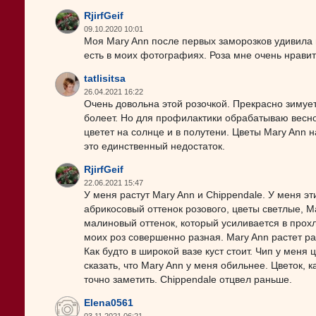
RjirfGeif
09.10.2020 10:01
Моя Mary Ann после первых заморозков удивила
есть в моих фотографиях. Роза мне очень нравит
tatlisitsa
26.04.2021 16:22
Очень довольна этой розочкой. Прекрасно зимует
болеет. Но для профилактики обрабатываю весн
цветет на солнце и в полутени. Цветы Mary Ann 
это единственный недостаток.
RjirfGeif
22.06.2021 15:47
У меня растут Mary Ann и Chippendale. У меня э
абрикосовый оттенок розового, цветы светлые, Ma
малиновый оттенок, который усиливается в прох
моих роз совершенно разная. Mary Ann растет ра
Как будто в широкой вазе куст стоит. Чип у меня 
сказать, что Mary Ann у меня обильнее. Цветок, к
точно заметить. Chippendale отцвел раньше.
Elena0561