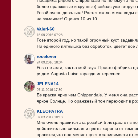
Посадила рядом с Chippendale но почему-то не 
более оранжевые и крупные) сейчас уже вторую 
Розой очень довольна! Растет около стека воды с
не замечает! Оценка 10 из 10
Valeri-60
15.09.2016 07:28
Розе второй год, но такой огромный куст, задави
Ни единого пятнышка без обработок, цветёт всё 
roselover
24.09.2016 18:34
Роза не ахти, как на мой вкус. Просто фабрика 
рядом Augusta Luise гораздо интереснее.
JELENA14
07.11.2016 17:30
Ее краска ярче чем Chippendale. У меня она рас
яркое Солнце. Но оранжевый тон переходит в ро
KLEOPATRA
07.03.2017 10:18
Мне очень нравится эта роза!Ей 5 лет,растет в 
действительно сильная и цветы хороши от темног
нравится,что она меняет цвет в зависимости от са