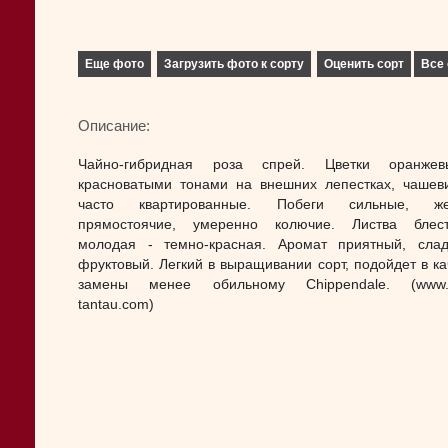
Еще фото
Загрузить фото к сорту
Оценить сорт
Все 
Описание:
Чайно-гибридная роза спрей. Цветки оранже
красноватыми тонами на внешних лепестках, чашев
часто квартированные. Побеги сильные, жес
прямостоячие, умеренно колючие. Листва блест
молодая - темно-красная. Аромат приятный, сла
фруктовый. Легкий в выращивании сорт, подойдет в ка
замены менее обильному Chippendale. (www.r
tantau.com)