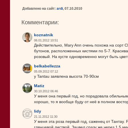
Добавлено на сайт:
ardi
, 07.10.2010
Комментарии:
koznatnik
06.01.2012 10:51
Действительно, Mary Ann очень похожа на сорт C
бутонов, расположенных кистями по 5-7. Красив
розовый. На кусте одновременно могут быть цве
belkabellezza
05.09.2012 07:12
у Tantau заявлена высота 70-90см
Matiz
30.10.2012 06:46
У меня она первый год, но порадовала обильным
хорошо, то я вообще буду от неё в полном востор
lidy
21.11.2012 11:30
У меня эта роза первый год, саженец от Тантау.
глянцевой листвой. Зацвел сразу же через 1,5 м