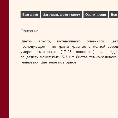
Еще фото
Загрузить фото к сорту
Оценить сорт
Все 
Описание:
Цветки яркого, интенсивного огненного цве
последующем - по краям красные с желтой серед
умеренно-махровые (17-25 лепестков), чашевид
соцветиях может быть 5-7 шт. Листва тёмно-зеленого 
глянцевая. Цветение повторное.