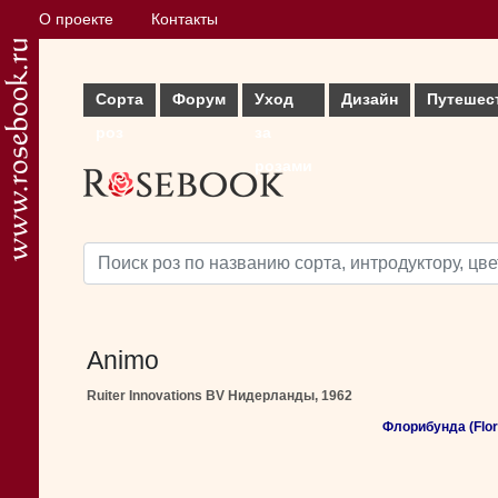
О проекте
Контакты
Сорта
Форум
Уход
Дизайн
Путешес
роз
за
розами
Animo
Ruiter Innovations BV Нидерланды, 1962
Флорибунда (Flor