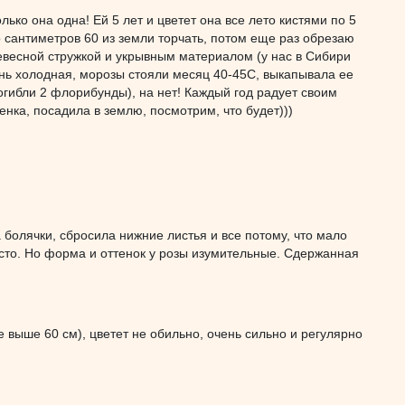
ько она одна! Ей 5 лет и цветет она все лето кистями по 5
 сантиметров 60 из земли торчать, потом еще раз обрезаю
ревесной стружкой и укрывным материалом (у нас в Сибири
ень холодная, морозы стояли месяц 40-45С, выкапывала ее
огибли 2 флорибунды), на нет! Каждый год радует своим
нка, посадила в землю, посмотрим, что будет)))
болячки, сбросила нижние листья и все потому, что мало
есто. Но форма и оттенок у розы изумительные. Сдержанная
 выше 60 см), цветет не обильно, очень сильно и регулярно