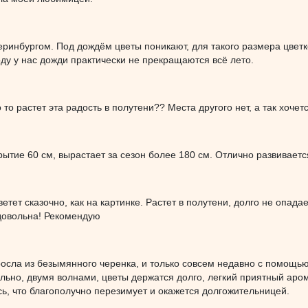
еринбургом. Под дождём цветы поникают, для такого размера цветк
оду у нас дожди практически не прекращаются всё лето.
о то растет эта радость в полутени?? Места другого нет, а так хочет
ытие 60 см, вырастает за сезон более 180 см. Отлично развиваетс
цветет сказочно, как на картинке. Растет в полутени, долго не опад
 довольна! Рекомендую
осла из безымянного черенка, и только совсем недавно с помощью 
льно, двумя волнами, цветы держатся долго, легкий приятный аром
, что благополучно перезимует и окажется долгожительницей.