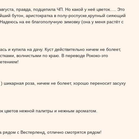
густа, правда, подцепила ЧП. Но какой у неё цветок..... Это
ейший бутон, аристократка в полу-роспуске,крупный сияющий
Надеюсь на ее благополучную зимовку (она у меня растёт с
лась и купила на дачу. Куст действительно ничем не болеет,
стками, волнистыми по краю. В переводе Рококо-это
ретением!
ы ) шикарная роза, ничем не болеет, хорошо переносит засуху
ерк цветов нежной палитры и нежным ароматом.
на рядом с Вестерленд, отлично смотрятся рядом!