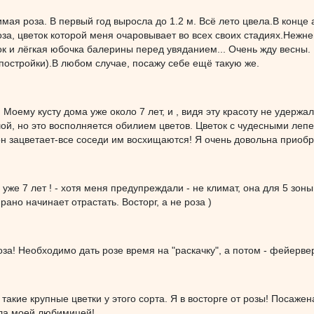
ая роза. В первый год выросла до 1.2 м. Всё лето цвела.В конце ав
за, цветок которой меня очаровывает во всех своих стадиях.Нежн
к и лёгкая юбочка балерины перед увяданием... Очень жду весны. 
остройки).В любом случае, посажу себе ещё такую же.
! Моему кусту дома уже около 7 лет, и , видя эту красоту не удержа
й, но это восполняется обилием цветов. Цветок с чудесными лепе
он зацветает-все соседи им восхищаются! Я очень довольна приоб
 уже 7 лет ! - хотя меня предупреждали - не климат, она для 5 зон
рано начинает отрастать. Восторг, а не роза )
за! Необходимо дать розе время на "раскачку", а потом - фейерв
 такие крупные цветки у этого сорта. Я в восторге от розы! Посаже
ла моей любимицей!