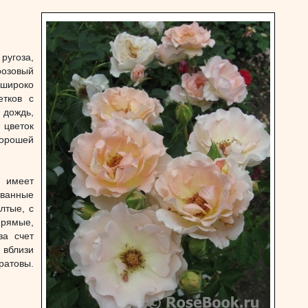
ругоза,
розовый
 широко
етков с
 дождь,
 цветок
хорошей
н имеет
ованные
лтые, с
прямые,
за счет
 вблизи
ратовы.