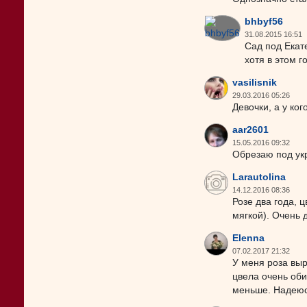
bhbyf56
31.08.2015 16:51
Сад под Екат
хотя в этом г
vasilisnik
29.03.2016 05:26
Девочки, а у ког
aar2601
15.05.2016 09:32
Обрезаю под укр
Larautolina
14.12.2016 08:36
Розе два года, 
мягкой). Очень
Elenna
07.02.2017 21:32
У меня роза выр
цвела очень оби
меньше. Надеюсь