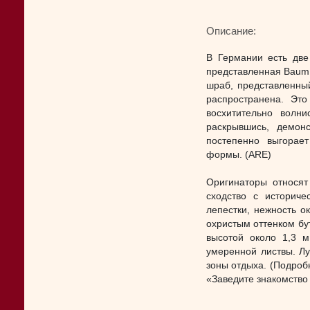
Описание:
В Германии есть две
представленная Baum 
шраб, представленный
распространена. Это
восхитительно волн
раскрывшись, демон
постепенно выгорает
формы. (ARE)
Оригинаторы относят
сходство с историче
лепестки, нежность о
охристым оттенком бу
высотой около 1,3 м
умеренной листвы. Лу
зоны отдыха. (Подроб
«Заведите знакомство