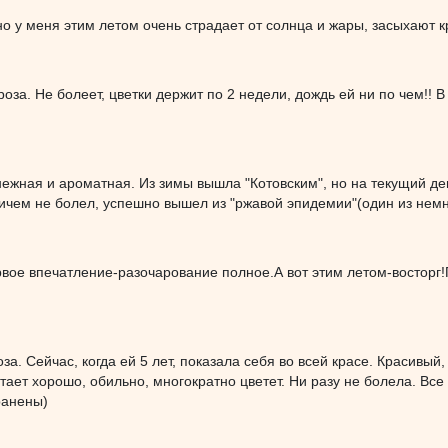
но у меня этим летом очень страдает от солнца и жары, засыхают к
оза. Не болеет, цветки держит по 2 недели, дождь ей ни по чем!! В
нежная и ароматная. Из зимы вышла "Котовским", но на текущий де
ичем не болел, успешно вышел из "ржавой эпидемии"(один из немн
вое впечатление-разочарование полное.А вот этим летом-восторг
а. Сейчас, когда ей 5 лет, показала себя во всей красе. Красивый,
тает хорошо, обильно, многократно цветет. Ни разу не болела. Все
ранены)