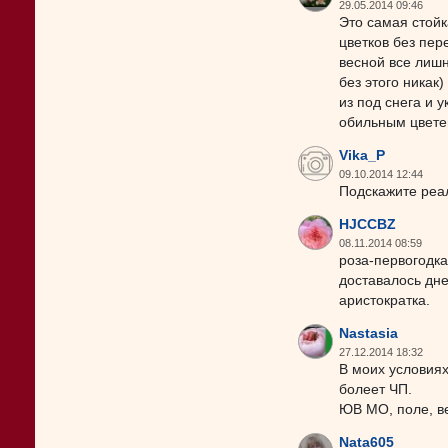
29.05.2014 09:46
Это самая стойк
цветков без пер
весной все лишн
без этого никак
из под снега и 
обильным цветен
Vika_P
09.10.2014 12:44
Подскажите реа
HJCCBZ
08.11.2014 08:59
роза-первогодка
доставалось дне
аристократка.
Nastasia
27.12.2014 18:32
В моих условиях
болеет ЧП.
ЮВ МО, поле, ве
Nata605