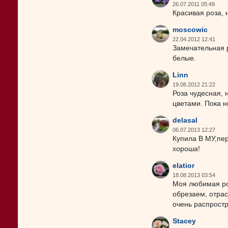
26.07.2011 05:49
Красивая роза, 
moscowic
22.04.2012 12:41
Замечательная р
белые.
Linn
19.08.2012 21:22
Роза чудесная, 
цветами. Пока н
delasal
06.07.2013 12:27
Купила В МУ,пер
хороша!
elatior
18.08.2013 03:54
Моя любимая роз
обрезаем, отрас
очень распрост
Stacey