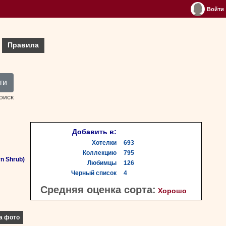
Войти
Правила
ти
оиск
Добавить в:
Хотелки
693
Коллекцию
795
n Shrub)
Любимцы
126
Черный список
4
Средняя оценка сорта:
Хорошо
а фото