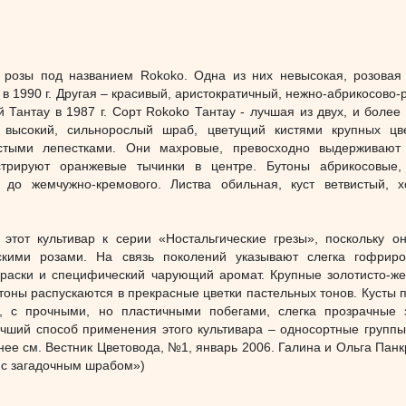
 розы под названием Rokoko. Одна из них невысокая, розовая 
в 1990 г. Другая – красивый, аристократичный, нежно-абрикосово-
 Тантау в 1987 г. Сорт Rokoko Тантау - лучшая из двух, и более
 высокий, сильнорослый шраб, цветущий кистями крупных цв
истыми лепестками. Они махровые, превосходно выдерживают
стрируют оранжевые тычинки в центре. Бутоны абрикосовые,
 до жемчужно-кремового. Листва обильная, куст ветвистый, 
 этот культивар к серии «Ностальгические грезы», поскольку о
скими розами. На связь поколений указывают слегка гофрир
краски и специфический чарующий аромат. Крупные золотисто-же
тоны распускаются в прекрасные цветки пастельных тонов. Кусты 
, с прочными, но пластичными побегами, слегка прозрачные 
чший способ применения этого культивара – односортные группы
нее см. Вестник Цветовода, №1, январь 2006. Галина и Ольга Панк
 с загадочным шрабом»)