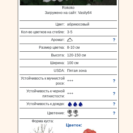
Rokoko
Загружено на сайт: Vasily64
Цвет:
абрикосовый
Кол-во цветков на стебле:
3-5
?
Аромат:
Размер цветка:
8-10 см
Высота:
120-150 см
Ширина:
100 см
USDA:
Пятая зона
Устойчивость к мучнистой
?
+++
росе:
Устойчивость к черной
?
+++
пятнистости:
?
Устойчивость к дождю:
?
Цветение:
Форма куста:
Цветок: