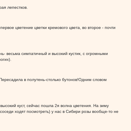
рая лепестков.
 первое цветение цветки кремового цвета, во второе - почти
нь- весьма симпатичный и высокий кустик, с огромными
огих).
!Пересадила в полутень-столько бутонов!Одним словом
 высокий куст, сейчас пошла 2я волна цветения. На зиму
 соседи ходят посмотреть) у нас в Сибири розы вообще-то не