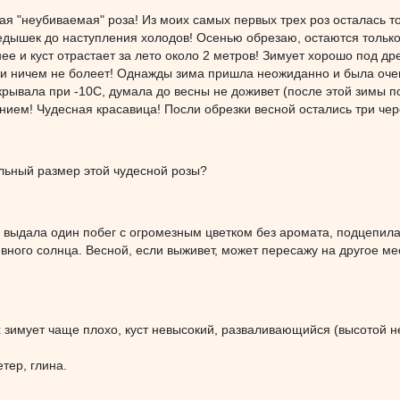
ая "неубиваемая" роза! Из моих самых первых трех роз осталась тол
едышек до наступления холодов! Осенью обрезаю, остаются только
ее и куст отрастает за лето около 2 метров! Зимует хорошо под д
) и ничем не болеет! Однажды зима пришла неожиданно и была оч
укрывала при -10С, думала до весны не доживет (после этой зимы п
ием! Чудесная красавица! Посли обрезки весной остались три чере
льный размер этой чудесной розы?
 выдала один побег с огромезным цветком без аромата, подцепила 
вного солнца. Весной, если выживет, может пересажу на другое м
 зимует чаще плохо, куст невысокий, разваливающийся (высотой не
тер, глина.