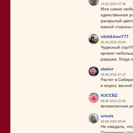
13.02.2015 07:36
Моя самая любим
единственная ро
раскрытый цвето
южной стороны п
vikitikitavi777
05.03.2015 20:04
Чудесный сорт!!
аромат небольшо
ракушка. Когда 
elatior
28.06.2015 07:12
Растет в Сибири
и мороз, весной 
HJCCBZ
08.08.2015 22:49
великолепная ро
ursula
30.08.2015 09:34
Не ожидала, что
Однозначно ста