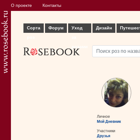
О проекте
Контакты
Сорта
Форум
Уход
Дизайн
Путешес
роз
за
розами
Личное
Мой Дневник
Участники
Друзья