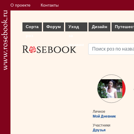
О проекте
Контакты
Сорта
Форум
Уход
Дизайн
Путешес
роз
за
розами
Личное
Мой Дневник
Участники
Друзья