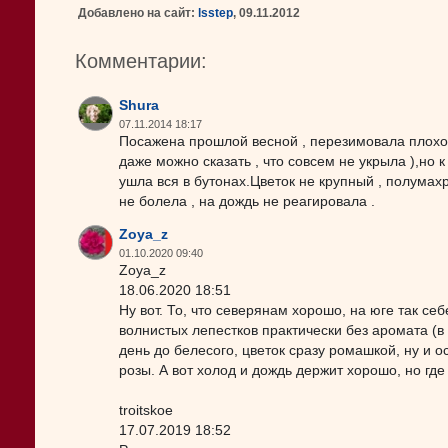
Добавлено на сайт:
lsstep
, 09.11.2012
Комментарии:
Shura
07.11.2014 18:17
Посажена прошлой весной , перезимовала плохо ,
даже можно сказать , что совсем не укрыла ),но к
ушла вся в бутонах.Цветок не крупный , полумахр
не болела , на дождь не реагировала .
Zoya_z
01.10.2020 09:40
Zoya_z
18.06.2020 18:51
Ну вот. То, что северянам хорошо, на юге так се
волнистых лепестков практически без аромата (в
день до белесого, цветок сразу ромашкой, ну и 
розы. А вот холод и дождь держит хорошо, но где
troitskoe
17.07.2019 18:52