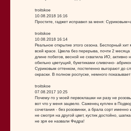
troitskoe
10.08.2018 16:16
Простите, гаджет исправил за меня: Суриковым
troitskoe
10.08.2018 16:14
Реальное открытие этого сезона. Беспорный хит 
всей красе. Цвела без перерыва, почти 2 месяца 
длине побегов, весной не схватила ИО, активно н
обильно цветущий, букетиками сливочно- абрикос
Суриковым оттенком, постепенно выгорают до сли
окраски. В полном роспуске, немного показывает 
troitskoe
07.08.2017 10:25
Почему-то у моей первоклашки ни разу не розов
вот что у меня зацвело. Саженец куплен в Подво
сочетания - без розовинки, а брала сорт именно и
не смотря на другой цвет, кустик достойно, шап
не зря ее назвали Федра!