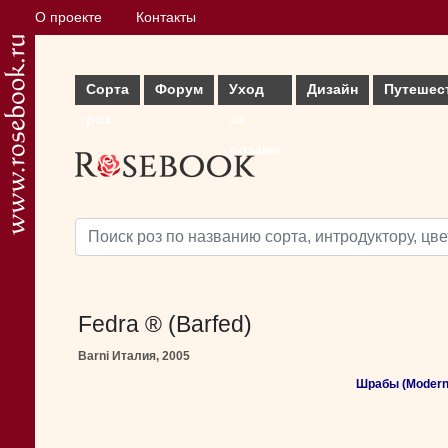
О проекте
Контакты
Сорта
Форум
Уход
Дизайн
Путешес
роз
за
розами
Fedra ® (Barfed)
Barni Италия, 2005
Шрабы (Modern