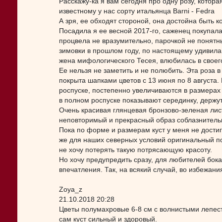
Расскажу-ка я вам сегодня про одну розу, котора
известному у нас сорту итальянца Barni - Fedra
А зря, ее обходят стороной, она достойна быть к
Посадила я ее весной 2017-го, саженец покупала
процвела не вразумительно, парочкой не понятн
зимовки в прошлом году, по настоящему удивила
жена мифологического Тесея, влюбилась в своег
Ее нельзя не заметить и не полюбить. Эта роза 
покрыта шапками цветов с 13 июня по 8 августа.
роспуске, постепенно увеличиваются в размерах 
в полном роспуске показывают серединку, держутс
Очень красивая глянцевая бронзово-зеленая лист
неповторимый и прекрасный образ соблазнител
Пока по форме и размерам куст у меня не достиг
же для наших северных условий оригинальный по
не хочу потерять такую потрясающую красоту.
Но хочу предупредить сразу, для любителей бока
впечатления. Так, на всякий случай, во избежани
Zoya_z
21.10.2018 20:28
Цветы полумахровые 6-8 см с волнистыми лепест
сам куст сильный и здоровый.