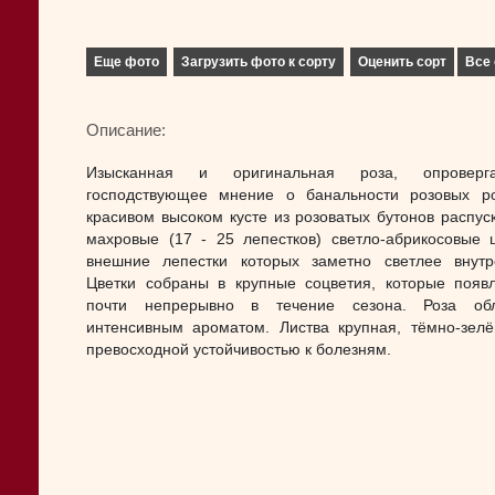
Еще фото
Загрузить фото к сорту
Оценить сорт
Все 
Описание:
Изысканная и оригинальная роза, опроверг
господствующее мнение о банальности розовых р
красивом высоком кусте из розоватых бутонов распус
махровые (17 - 25 лепестков) светло-абрикосовые ц
внешние лепестки которых заметно светлее внутр
Цветки собраны в крупные соцветия, которые появ
почти непрерывно в течение сезона. Роза обл
интенсивным ароматом. Листва крупная, тёмно-зелё
превосходной устойчивостью к болезням.