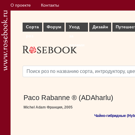
О проекте
Контакты
Сорта
Форум
Уход
Дизайн
Путешес
роз
за
розами
Paco Rabanne ® (ADAharlu)
Michel Adam Франция, 2005
Чайно-гибридные (Hybr