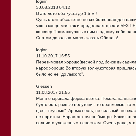
loginn
30.08.2018 04:12
В это лето оба куста до 1,5 м.!
Сушь стоит абсолютно не свойственная для наших
уже в конце мая так и продолжает цвести БЕЗ П
конвеер.Промахнулась с ним в одному-себе на п
Сортом довольна-мало сказать.Обожаю!
loginn
11.10.2017 16:55
Перезимовал хорошо(весной под бочок высадила 
нарос хорошо.Во вторую волну,которая пришлас
было,но не "до лысого".
Giessen
11.08.2017 21:55
Меня очаровала форма цветка. Похожа на пышне
будто есть разные полутени - то оранжевые, то 
цвет, "вкусные". Аромат есть, не сильный, но кл
не портятся. Нарастает очень быстро. Какая-то 
волнисто уложенным лепесткам. Очень рада, что 