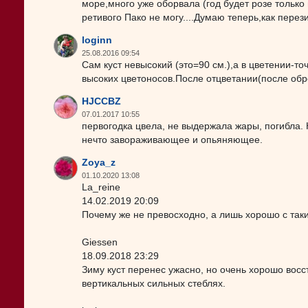
море,много уже оборвала (год будет розе только
ретивого Пако не могу....Думаю теперь,как перези
loginn
25.08.2016 09:54
Сам куст невысокий (это=90 см.),а в цветении-то
высоких цветоносов.После отцветании(после обре
HJCCBZ
07.01.2017 10:55
первогодка цвела, не выдержала жары, погибла. Н
нечто завораживающее и опьяняющее.
Zoya_z
01.10.2020 13:08
La_reine
14.02.2019 20:09
Почему же не превосходно, а лишь хорошо с так
Giessen
18.09.2018 23:29
Зиму куст перенес ужасно, но очень хорошо восс
вертикальных сильных стеблях.