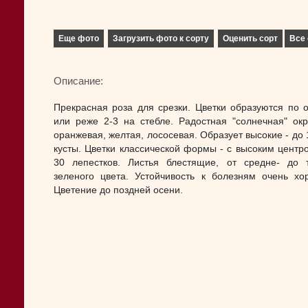
Еще фото
Загрузить фото к сорту
Оценить сорт
Все 
Описание:
Прекрасная роза для срезки. Цветки образуются по 
или реже 2-3 на стебле. Радостная "солнечная" окр
оранжевая, желтая, лососевая. Образует высокие - до 
кусты. Цветки классической формы - с высоким центро
30 лепестков. Листья блестящие, от средне- до 
зеленого цвета. Устойчивость к болезням очень хо
Цветение до поздней осени.