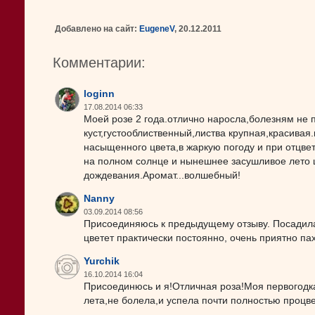
Добавлено на сайт:
EugeneV
, 20.12.2011
Комментарии:
loginn
17.08.2014 06:33
Моей розе 2 года.отлично наросла,болезням не 
куст,густооблиственный,листва крупная,красивая
насыщенного цвета,в жаркую погоду и при отцве
на полном солнце и нынешнее засушливое лето ц
дождевания.Аромат...волшебный!
Nanny
03.09.2014 08:56
Присоединяюсь к предыдущему отзыву. Посадила 
цветет практически постоянно, очень приятно па
Yurchik
16.10.2014 16:04
Присоединюсь и я!Отличная роза!Моя первогодк
лета,не болела,и успела почти полностью процве