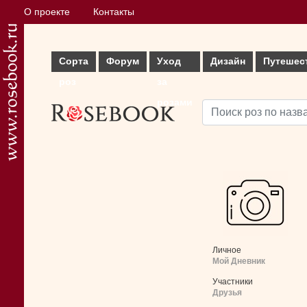
О проекте
Контакты
Сорта
Форум
Уход
Дизайн
Путешес
роз
за
розами
Личное
Мой Дневник
Участники
Друзья