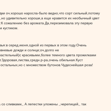
адки оч.хорошо наросла-было видно,что сорт сильный,потому
ые,но удивительно хороши,а еще нравится их необычный цвет
т.К сожалению без аромата.Да,перезимовала эту первую
м кустиком.
вья:в серед.июня,одной из первых в этом году.Очень
ивневые дожди и солнце;оч.долго не
й пастельный)с красивыми,более темного цвета прожилками
т.Здоровая,листва,средн.р-ра,очень обильная.Куст
 остальных,но с множеством бутонов.Чудеснейшая роза!
со сливками,, А лепестки уложены ,,черепицей,, так