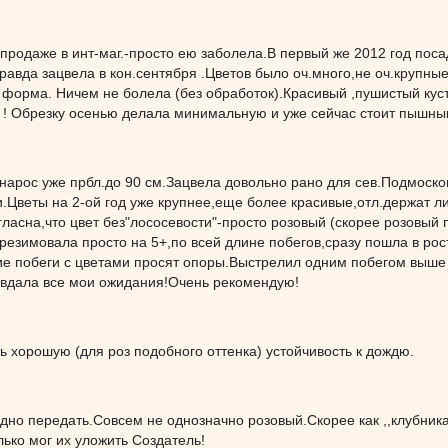
 продаже в инт-маг.-просто ею заболела.В первый же 2012 год пос
правда зацвела в кон.сентября .Цветов было оч.много,не оч.крупн
 форма. Ничем не болела (без обработок).Красивый ,пушистый кус
 ! Обрезку осенью делала минимальную и уже сейчас стоит пышны
 нарос уже прбл.до 90 см.Зацвела довольно рано для сев.Подмоско
.Цветы на 2-ой год уже крупнее,еще более красивые,отл.держат л
гласна,что цвет без"лососевости"-просто розовый (скорее розовы
резимовала просто на 5+,по всей длине побегов,сразу пошла в рос
ие побеги с цветами просят опоры.Выстрелил одним побегом выше
вдала все мои ожидания!Очень рекомендую!
ь хорошую (для роз подобного оттенка) устойчивость к дождю.
удно передать.Совсем не однозначно розовый.Скорее как ,,клубника 
лько мог их уложить Создатель!