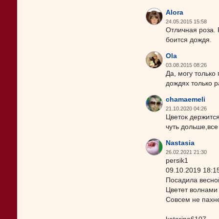
Alora
24.05.2015 15:58
Отличная роза. 
боится дождя.
Ola
03.08.2015 08:26
Да, могу только
дождях только р
chamaemeli
21.10.2020 04:26
Цветок держитс
чуть дольше,все
Nastasia
26.02.2021 21:30
persik1
09.10.2019 18:1
Посадила весной
Цветет волнами 
Совсем не пахне