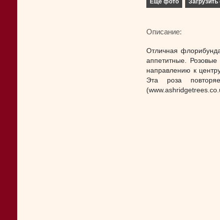
Еще фото
Загрузить 
Описание:
Отличная флорибунда
аппетитные. Розовые
направлению к центру
Эта роза повторя
(www.ashridgetrees.co.