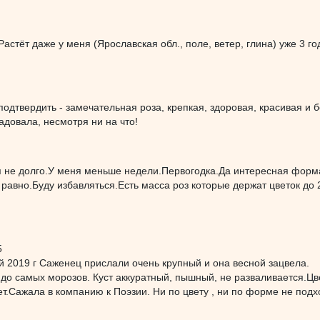
Растёт даже у меня (Ярославская обл., поле, ветер, глина) уже 3 го
 подтвердить - замечательная роза, крепкая, здоровая, красивая и
адовала, несмотря ни на что!
я не долго.У меня меньше недели.Первогодка.Да интересная форма
 равно.Буду избавляться.Есть масса роз которые держат цветок до 
5
 2019 г Саженец прислали очень крупный и она весной зацвела.
до самых морозов. Куст аккуратный, пышный, не разваливается.Цв
т.Сажала в компанию к Поэзии. Ни по цвету , ни по форме не подхо