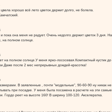
5
, цвела хорошо всё лето цветок держит долго, не болела.
Камчатский.
3
 и пока она меня не радует. Очень недолго держит цветок 3 дня. На
, на полном солнце.
8
тет на полном солнце.У меня ярко-лососевая.Компактный кустик до
ки.Даже после 2 мес непрерывных дождей-красотка!
9
азмерами. В заявленные , почти "модельные", 90-60-90 ну никак не
тывать при посадке. У меня была посажена в расчете на эти самы
и. Гордо реет на высоте 160! В ширину 100-120. Акселератка.