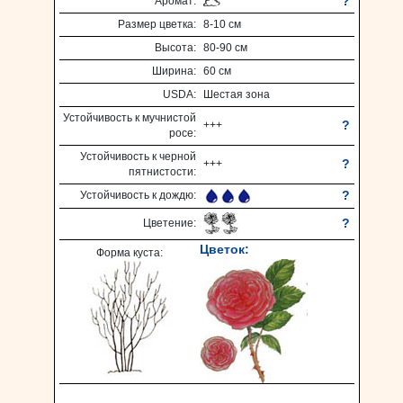
?
Аромат:
Размер цветка:
8-10 см
Высота:
80-90 см
Ширина:
60 см
USDA:
Шестая зона
Устойчивость к мучнистой
?
+++
росе:
Устойчивость к черной
?
+++
пятнистости:
?
Устойчивость к дождю:
?
Цветение:
Цветок:
Форма куста: