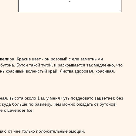
-
елира. Красив цвет - он розовый с еле заметными
тона. Бутон такой тугой, и раскрывается так медленно, что
нь красивый волнистый край. Листва здоровая, красивая.
ая, высота около 1 м, у меня чуть поздновато зацветает, без
 куда больше по размеру, чем можно ожидать от бутонов.
 с Lavender Ice.
чаю от нее только положительные эмоции.