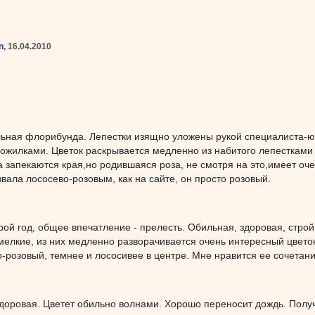
n
, 16.04.2010
льная флорибунда. Лепестки изящно уложены рукой специалиста-юв
жилками. Цветок раскрывается медленно из набитого лепестками бу
а запекаются края,но родившаяся роза, не смотря на это,имеет оче
звала лососево-розовым, как на сайте, он просто розовый.
рой год, общее впечатление - прелесть. Обильная, здоровая, стройн
мелкие, из них медленно разворачивается очень интересный цветок
розовый, темнее и лососивее в центре. Мне нравится ее сочетание
здоровая. Цветет обильно волнами. Хорошо переносит дождь. Полу