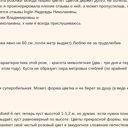
эта розочка! Всегда пышно цветёт. Цветок держит долго, не болела
то я проигнорировала плохие отзывы о ней, а может пропустила🙏,
ятся отзывы logiin Надежды Николаевны,
асии Владимировны и
иколаевны, к ним я всегда прислушиваюсь.
чка явно не 60 см.,почти метр выдает) Люблю ее за трудолюбие.
характеристика этой розе, - красота мимолетная (два - три дня и п
 этом году). Куста не образует, пара метровых стеблей (по крайней 
 суперобильная. Может, форма цветка и не берет за душу (в виде ка
Моей 6 лет, теперь куст высотой 1-1,2 м, но думаю. если нужна пон
выдаёт, куст равномерный по высоте. Цветы прекрасной формы, ма
раняют свой чистый розовый цвет и аккуратное сложение лепестков 