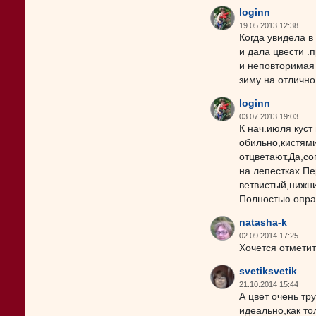
loginn
19.05.2013 12:38
Когда увидела в
и дала цвести .
и неповторимая
зиму на отлично
loginn
03.07.2013 19:03
К нач.июля куст
обильно,кистями
отцветают.Да,со
на лепестках.Пе
ветвистый,нижн
Полностью опра
natasha-k
02.09.2014 17:25
Хочется отметит
svetiksvetik
21.10.2014 15:44
А цвет очень тр
идеально,как то