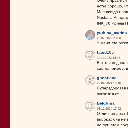
Очень нравится 
есть! Хорошо, ч
Мне всегда нрав
Nastasia Анаст
INK_78 Ирины Н
yurkina_marina
25.07.2022 23:00
У меня эта розо
tated105
11.11.2023 18:17
Вот точно дана 
как, например, в
ghentiana
27.04.2024 19:16
Суперздоровая и
восхититься.
BelgNina
06.12.2024 17:42
Отличная роза. 
высоких она не 
но при этом сох