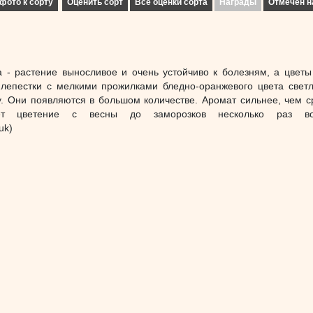
фото к сорту
Оценить сорт
Все оценки сорта
Награды
Отмечен н
 - растение выносливое и очень устойчиво к болезням, а цветы
 лепестки с мелкими прожилками бледно-оранжевого цвета свет
. Они появляются в большом количестве. Аромат сильнее, чем с
ет цветение с весны до заморозков несколько раз во
uk)