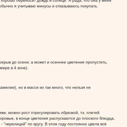
, хорошо переносит дождь и солнце. Я рада, что она у меня
 обычно я учитываю минусы и отказываюсь покупать.
ерерыв до осени; а может и осеннее цветение пропустить,
мере в 4 зоне).
мелии), но в массе их так много, что нельзя не
иже, можно рост отрегулировать обрезкой, т.к. плетей
хровые, в конце цветения распускаются до плоского блюдца,
- "черепицей" по кругу. В этом году постоянно цвела всё