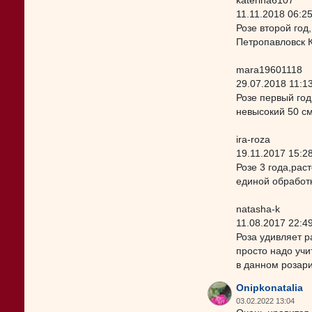
katerina6107
11.11.2018 06:2
Розе второй год
Петропавловск 
mara19601118
29.07.2018 11:1
Розе первый год
невысокий 50 см
ira-roza
19.11.2017 15:2
Розе 3 года,рас
единой обработ
natasha-k
11.08.2017 22:4
Роза удивляет р
просто надо учи
в данном розари
Onipkonatalia
03.02.2022 13:04