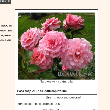
а фото
 просто
леют по
редний.
лнами.
Загружено на сайт: olia
Роза года 2007 в Великобритании
Цвет:
лососево-розовый
Кол-во цветков на стебле:
3-5