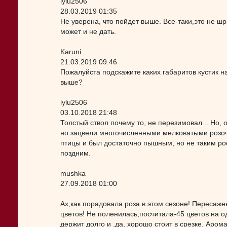
lylu2506
28.03.2019 01:35
Не уверена, что пойдет выше. Все-таки,это не шр
может и не дать.
Karuni
21.03.2019 09:46
Пожалуйста подскажите каких габаритов кустик н
выше?
lylu2506
03.10.2018 21:48
Толстый ствол почему то, не перезимовал... Но, 
но зацвели многочисленными мелковатыми розоч
птицы и был достаточно пышным, но не таким ро
поздним.
mushka
27.09.2018 01:00
Ах,как порадовала роза в этом сезоне! Пересаж
цветов! Не поленилась,посчитала-45 цветов на 
держит долго и ,да, хорошо стоит в срезке. Аро