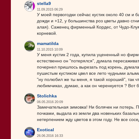
stella9
11.09.2015 06:29
У моей первогодки сейчас кустик около 40 см и б
дожди и +12, у большинства роз цветы давно сгн
алая). Саженец фирменный Кордес, от Чудо-Клу
корневой.
mamatilda
11.10.2015 10:09
У меня кустик 2 года, купила уцененный но фирм
естественно он "потерялся", думала пересаживат
почернел пришлось вырезать под корень, думала
пушистым кустиком цвел все лето чудными алыми 
"ну полюбил же ты меня, я такой хороший", так ч
любимчиках, думаю, а как он черенкуется ? Вот 
Stolichka
06.05.2016 20:09
Замечательная зимовка! Ни болячек ни потерь. 
почками, выдала из земли два новеньких базальн
нетерпением жду цветов в этом году. Не все сосе
Exotical
26.06.2016 16:33