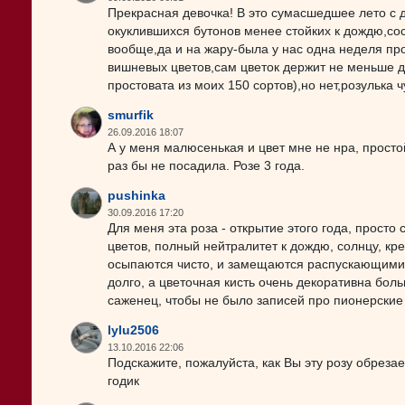
Прекрасная девочка! В это сумасшедшее лето с
окуклившихся бутонов менее стойких к дождю,сос
вообще,да и на жару-была у нас одна неделя пр
вишневых цветов,сам цветок держит не меньше д
простовата из моих 150 сортов),но нет,розулька ч
smurfik
26.09.2016 18:07
А у меня малюсенькая и цвет мне не нра, простой
раз бы не посадила. Розе 3 года.
pushinka
30.09.2016 17:20
Для меня эта роза - открытие этого года, прост
цветов, полный нейтралитет к дождю, солнцу, кр
осыпаются чисто, и замещаются распускающимис
долго, а цветочная кисть очень декоративна бо
саженец, чтобы не было записей про пионерские г
lylu2506
13.10.2016 22:06
Подскажите, пожалуйста, как Вы эту розу обрезает
годик