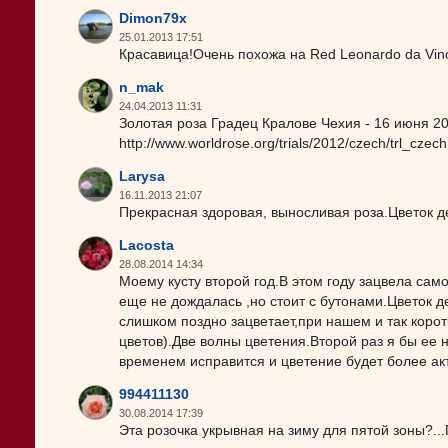
Dimon79x
25.01.2013 17:51
Красавица!Очень похожа на Red Leonardo da Vinc
n_mak
24.04.2013 11:31
Золотая роза Градец Кралове Чехия - 16 июня 2
http://www.worldrose.org/trials/2012/czech/trl_czec
Larysa
16.11.2013 21:07
Прекрасная здоровая, выносливая роза.Цветок д
Lacosta
28.08.2014 14:34
Моему кусту второй год.В этом году зацвела са
еще не дождалась ,но стоит с бутонами.Цветок д
слишком поздно зацветает,при нашем и так коро
цветов).Две волны цветения.Второй раз я бы ее 
временем исправится и цветение будет более ак
994411130
30.08.2014 17:39
Эта розочка укрывная на зиму для пятой зоны?...