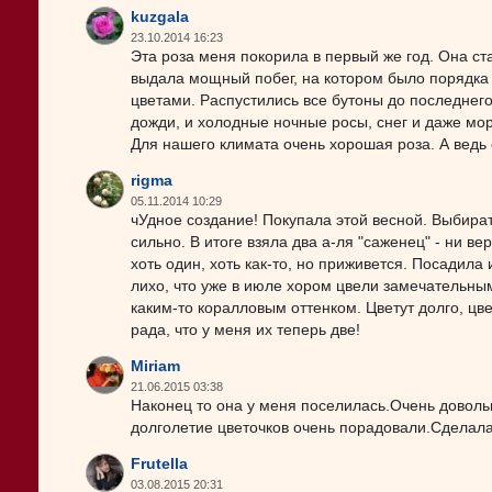
kuzgala
23.10.2014 16:23
Эта роза меня покорила в первый же год. Она ст
выдала мощный побег, на котором было порядка 4
цветами. Распустились все бутоны до последнег
дожди, и холодные ночные росы, снег и даже мор
Для нашего климата очень хорошая роза. А ведь 
rigma
05.11.2014 10:29
чУдное создание! Покупала этой весной. Выбирать
сильно. В итоге взяла два а-ля "саженец" - ни ве
хоть один, хоть как-то, но приживется. Посадила 
лихо, что уже в июле хором цвели замечательным
каким-то коралловым оттенком. Цветут долго, цв
рада, что у меня их теперь две!
Miriam
21.06.2015 03:38
Наконец то она у меня поселилась.Очень доволь
долголетие цветочков очень порадовали.Сделала 
Frutella
03.08.2015 20:31