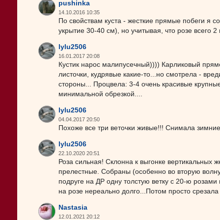
pushinka
14.10.2016 10:35
По свойствам куста - жесткие прямые побеги я с
укрытие 30-40 см), но учитывая, что розе всего 
lylu2506
16.01.2017 20:08
Кустик нарос малипусечный)))) Карликовый прям
листочки, кудрявые какие-то...но смотрела - вред
стороны... Процвела: 3-4 очень красивые крупные
минимальной обрезкой....
lylu2506
04.04.2017 20:50
Похоже все три веточки живые!!! Снимала зимние
lylu2506
22.10.2020 20:51
Роза сильная! Склонна к выгонке вертикальных ж
прелестные. Собраны (особенно во вторую волну)
подруге на ДР одну толстую ветку с 20-ю розами 
на розе нереально долго...Потом просто срезала
Nastasia
12.01.2021 20:12