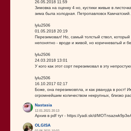
26.05.2018 11:59
Зимовка на оценку 4 но, кустики живые в листочк
зима была холодная. Петропавловск Камчатский.
lylu2506
01.05.2018 20:19
Перезимовал! Но, самый толстый ствол, который 
непонятно - вроде и живой, но коричневатый и без
lylu2506
24.03.2018 13:01
У кого как этот сорт перезимовал в эту непросту
lylu2506
16.10.2017 02:17
Боже, она перезимовпла, и как рвануда в рост! 
огромнейшим количеством некрупных, близко раст
Nastasia
12.01.2021 20:13
Архив в pdf тут - https://yadi.sk/d/MOTnsazwk9p3
OLGISA
02.06.2021 10:02