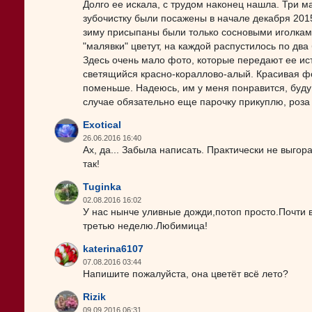
Долго ее искала, с трудом наконец нашла. Три м
зубочистку были посажены в начале декабря 2015 
зиму присыпаны были только сосновыми иголками
"малявки" цветут, на каждой распустилось по два
Здесь очень мало фото, которые передают ее ис
светящийся красно-кораллово-алый. Красивая фор
поменьше. Надеюсь, им у меня понравится, буду 
случае обязательно еще парочку прикуплю, роза
Exotical
26.06.2016 16:40
Ах, да... Забыла написать. Практически не выгор
так!
Tuginka
02.08.2016 16:02
У нас нынче уливные дожди,потоп просто.Почти в
третью неделю.Любимица!
katerina6107
07.08.2016 03:44
Напишите пожалуйста, она цветёт всё лето?
Rizik
09.09.2016 06:31