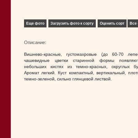
Еще фото
Загрузить фото к сорту
Оценить сорт
Все 
Описание:
Вишнево-красные, густомахровые (до 60-70 лепес
чашевидные цветки старинной формы появляю
небольших кистях из темно-красных, округлых бу
Аромат легкий. Куст компактный, вертикальный, плот
темно-зеленой, сильно глянцевой листвой.