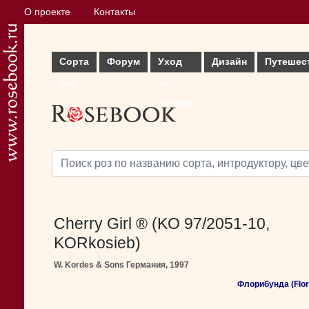
О проекте
Контакты
Сорта
Форум
Уход
Дизайн
Путешес
роз
за
розами
Cherry Girl ® (KO 97/2051-10,
KORkosieb)
W. Kordes & Sons Германия, 1997
Флорибунда (Flor