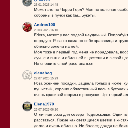
26.01.2025 14:48
Может это не Черри Герл? Моя не колючая особен
собраны в пучки как бы...Букеты.
Andros100
20.03.2025 16:10
Edera, может у вас подвой неудачный. Попробуйт
порадует. Роза то сама по себе красавица и труж
обильно зелени на ней.
Моя тоже в первый год меня не порадовала, вооб
лучше и выше и обильней в цветении и в свой цв
Не спешите с ней расставаться.
elenabeg
22.07.2025 15:29
Роза осенней посадки. Зацвела только в июле, ку
пушистый, хорошо облиственный весь в бутонах к
очень красивой формы в роспуске. Цвет яркий ал
Elena1970
25.07.2025 06:20
Отличная роза для севера Подмосковья. Одни пл
расстаться. Яркие как светящиеся цветки в кистя
долго и очень обильно. Не болеет, дождя не бои