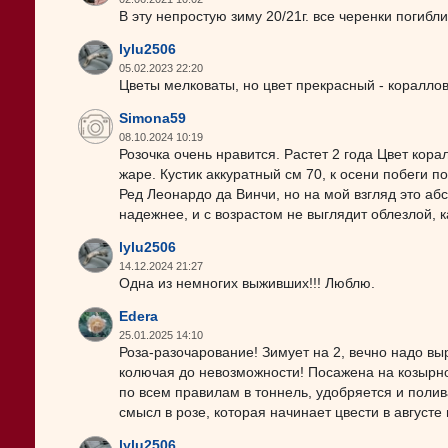
В эту непростую зиму 20/21г. все черенки погибл
lylu2506
05.02.2023 22:20
Цветы мелковаты, но цвет прекрасный - кораллов
Simona59
08.10.2024 10:19
Розочка очень нравится. Растет 2 года Цвет кора
жаре. Кустик аккуратный см 70, к осени побеги п
Ред Леонардо да Винчи, но на мой взгляд это аб
надежнее, и с возрастом не выглядит облезлой, 
lylu2506
14.12.2024 21:27
Одна из немногих выживших!!! Люблю.
Edera
25.01.2025 14:10
Роза-разочарование! Зимует на 2, вечно надо выр
колючая до невозможности! Посажена на козырн
по всем правилам в тоннель, удобряется и полива
смысл в розе, которая начинает цвести в августе
lylu2506