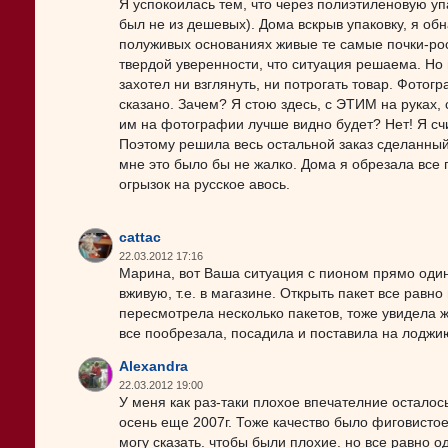
Я успокоилась тем, что через полиэтиленовую уп
был не из дешевых). Дома вскрыв упаковку, я о
полуживых основаниях живые те самые почки-рос
твердой уверенности, что ситуация решаема. Но 
захотел ни взглянуть, ни потрогать товар. Фото
сказано. Зачем? Я стою здесь, с ЭТИМ на руках, 
им на фотографии лучше видно будет? Нет! Я счи
Поэтому решила весь остальной заказ сделанный 
мне это было бы не жалко. Дома я обрезала все
огрызок на русское авось.
cattac
22.03.2012 17:16
Марина, вот Ваша ситуация с пионом прямо один
вживую, т.е. в магазине. Открыть пакет все равн
пересмотрела несколько пакетов, тоже увидела жи
все пообрезала, посадила и поставила на лоджи
Alexandra
22.03.2012 19:00
У меня как раз-таки плохое впечателние осталос
осень еще 2007г. Тоже качество было фиговисто
могу сказать. чтобы были плохие. но все равно 