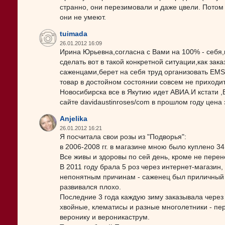
странно, они перезимовали и даже цвели. Пото
они не умеют.
tuimada
26.01.2012 16:09
Ирина Юрьевна,согласна с Вами на 100% - себя,
сделать вот в такой конкретной ситуации,как за
саженцами,берет на себя труд организовать EMS-
товар в достойном состоянии совсем не приходитс
Новосибирска все в Якутию идет АВИА.И кстати 
сайте davidaustinroses/com в прошлом году цена 
Anjelika
26.01.2012 16:21
Я посчитала свои розы из "Подворья":
в 2006-2008 гг. в магазине мною было куплено 34
Все живы и здоровы по сей день, кроме не перене
В 2011 году брала 5 роз через интернет-магазин,
непонятным причинам - саженец был приличный (
развивался плохо.
Последние 3 года каждую зиму заказывала через 
хвойные, клематисы и разные многолетники - пер
веронику и вероникаструм.