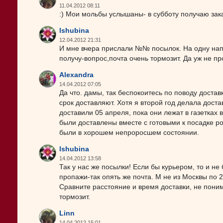
11.04.2012 08:11
:) Мои мольбы услышаны- в субботу получаю заказ!!!
lshubina
12.04.2012 21:31
И мне вчера прислали №№ посылок. На одну напис
получу-вопрос,почта очень тормозит. Да уж не п
Alexandra
14.04.2012 07:05
Да что. дамы, так беспокоитесь по поводу достав
срок доставляют. Хотя я второй год делала доста
доставили 05 апреля, пока они лежат в газетках 
были доставлены вместе с готовыми к посадке р
были в хорошем непроросшем состоянии.
lshubina
14.04.2012 13:58
Так у нас же посылки! Если бы курьером, то и не 
пропажи-так опять же почта. М не из Москвы по 2
Сравните расстояние и время доставки, не понима
тормозит.
Linn
14.04.2012 15:01