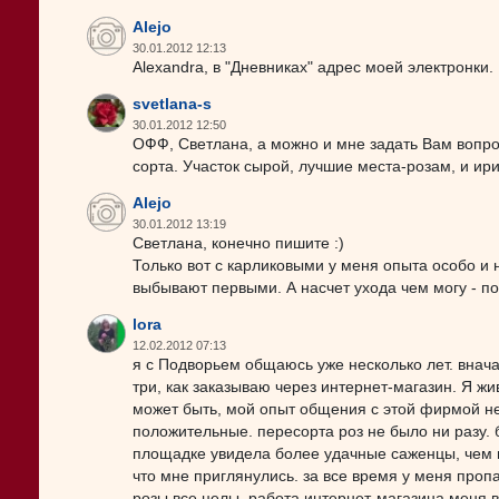
Alejo
30.01.2012 12:13
Alexandra, в "Дневниках" адрес моей электронки
svetlana-s
30.01.2012 12:50
ОФФ, Светлана, а можно и мне задать Вам вопр
сорта. Участок сырой, лучшие места-розам, и ири
Alejo
30.01.2012 13:19
Светлана, конечно пишите :)
Только вот с карликовыми у меня опыта особо и 
выбывают первыми. А насчет ухода чем могу - по
lora
12.02.2012 07:13
я с Подворьем общаюсь уже несколько лет. внача
три, как заказываю через интернет-магазин. Я жи
может быть, мой опыт общения с этой фирмой не
положительные. пересорта роз не было ни разу. б
площадке увидела более удачные саженцы, чем п
что мне приглянулись. за все время у меня проп
розы все целы. работа интернет-магазина меня в