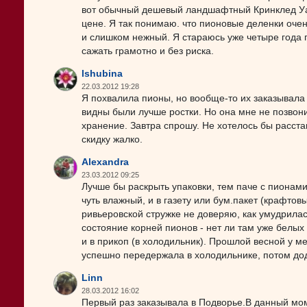
вот обычный дешевый ландшафтный Кринклед Уай
цене. Я так понимаю. что пионовые деленки оче
и слишком нежный. Я стараюсь уже четыре года п
сажать грамотно и без риска.
lshubina
22.03.2012 19:28
Я похвалила пионы, но вообще-то их заказывала п
видны были лучше ростки. Но она мне не позвон
хранение. Завтра спрошу. Не хотелось бы расст
скидку жалко.
Alexandra
23.03.2012 09:25
Лучше бы раскрыть упаковки, тем паче с пионами
чуть влажный, и в газету или бум.пакет (крафто
ривьеровской стружке не доверяю, как умудрилас
состояние корней пионов - нет ли там уже белых 
и в прикоп (в холодильник). Прошлой весной у м
успешно передержала в холодильнике, потом дод
Linn
28.03.2012 16:02
Первый раз заказывала в Подворье.В данный мо