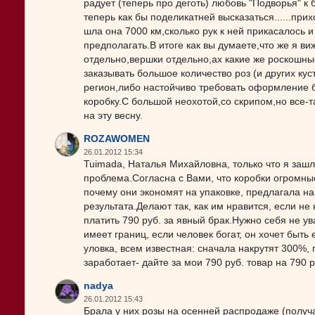
радует (теперь про деготь) любовь "Подворья" к
теперь как бы поделикатней высказаться......прих
шла она 7000 км,сколько рук к ней прикасалось и
предполагать.В итоге как вы думаете,что же я ви
отдельно,вершки отдельно,ах какие же роскошные
заказывать большое количество роз (и других ку
регион,либо настойчиво требовать оформление б
коробку.С большой неохотой,со скрипом,но все-
на эту весну.
ROZAWOMEN
26.01.2012 15:34
Tuimada, Наталья Михайловна, только что я зашл
проблема.Согласна с Вами, что коробки огромны
почему они экономят на упаковке, предлагала на
результата.Делают так, как им нравится, если н
платить 790 руб. за явный брак.Нужно себя не у
имеет границ, если человек богат, он хочет быть 
уловка, всем известная: сначала накрутят 300%, 
заработает- дайте за мои 790 руб. товар на 790 р
nadya
26.01.2012 15:43
Брала у них розы на осенней распродаже (получа