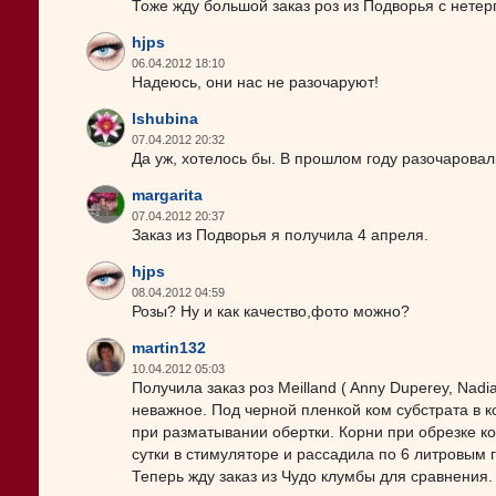
Тоже жду большой заказ роз из Подворья с нете
hjps
06.04.2012 18:10
Надеюсь, они нас не разочаруют!
lshubina
07.04.2012 20:32
Да уж, хотелось бы. В прошлом году разочаровали
margarita
07.04.2012 20:37
Заказ из Подворья я получила 4 апреля.
hjps
08.04.2012 04:59
Розы? Ну и как качество,фото можно?
martin132
10.04.2012 05:03
Получила заказ роз Meilland ( Anny Duperey, Nadia
неважное. Под черной пленкой ком субстрата в 
при разматывании обертки. Корни при обрезке к
сутки в стимуляторе и рассадила по 6 литровым 
Теперь жду заказ из Чудо клумбы для сравнения.