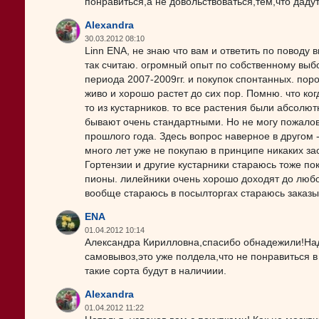
понравиться,а не довольствоваться,тем,что дадут
Alexandra
30.03.2012 08:10
Linn ENA, не знаю что вам и ответить по поводу
так считаю. огромный опыт по собственному выбо
периода 2007-2009гг. и покупок спонтанных. пор
живо и хорошо растет до сих пор. Помню. что ко
то из кустарников. то все растения были абсолют
бывают очень стандартными. Но не могу пожалова
прошлого года. Здесь вопрос наверное в другом -
много лет уже не покупаю в принципе никаких з
Гортензии и другие кустарники стараюсь тоже по
пионы. лилейники очень хорошо доходят до любой
вообще стараюсь в посылторгах стараюсь заказы
ENA
01.04.2012 10:14
Александра Кирилловна,спасибо обнадежили!Наде
самовывоз,это уже полдела,что не понравиться в
такие сорта будут в наличиии.
Alexandra
01.04.2012 11:22