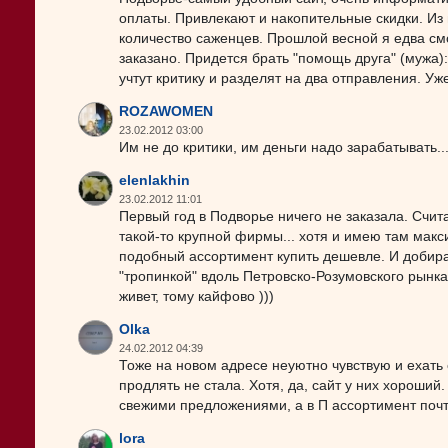
оплаты. Привлекают и накопительные скидки. Из
количество саженцев. Прошлой весной я едва смо
заказано. Придется брать "помощь друга" (мужа):)
учтут критику и разделят на два отправления. У
ROZAWOMEN
23.02.2012 03:00
Им не до критики, им деньги надо зарабатывать..
elenlakhin
23.02.2012 11:01
Первый год в Подворье ничего не заказала. Счит
такой-то крупной фирмы... хотя и имею там макс
подобный ассортимент купить дешевле. И добират
"тропинкой" вдоль Петровско-Розумовского рынка,
живет, тому кайфово )))
Olka
24.02.2012 04:39
Тоже на новом адресе неуютно чувствую и ехать 
продлять не стала. Хотя, да, сайт у них хороши
свежими предложениями, а в П ассортимент почт
lora