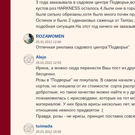
3 года заказывала в садовом центре Подворье,все
кустов роз HARKNESS осталось 4,были они в горш
были сильно обрезаны,хотя было много почек прам
Остинок и было 2 одинаковых саженца от Tantau,
подобная ситуация.На этот год ничего не заказыв
ROZAWOMEN
25.01.2012 12:00
Отличная реклама садового центра"Подворье".
Alejo
25.01.2012 12:53
Ирина, а можно сюда перенести Ваш пост из дру
бесценно.
Розы в "Подворье" не покупала. В самом начале
сортов, но опешила от их стоимости: сорта расп
добротные, но такое качество можно найти и у др
познакомилась с ирисоводами, которые на тот 
материалом. У них брала ирисы несколько лет, м
отношение немного предвзятое :(
Правда, розы - не ирисы, принцип поставок совс
tuimada
25.01.2012 15:09