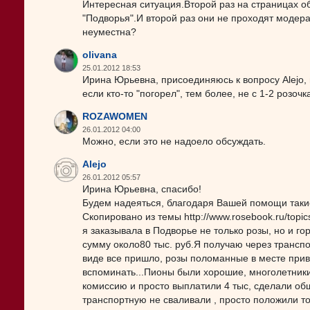
Интересная ситуация.Второй раз на страницах о
"Подворья".И второй раз они не проходят модера
неуместна?
olivana
25.01.2012 18:53
Ирина Юрьевна, присоединяюсь к вопросу Alejo,
если кто-то "погорел", тем более, не с 1-2 розочк
ROZAWOMEN
26.01.2012 04:00
Можно, если это не надоело обсуждать.
Alejo
26.01.2012 05:57
Ирина Юрьевна, спасибо!
Будем надеяться, благодаря Вашей помощи таки
Скопировано из темы http://www.rosebook.ru/topics/i
я заказывала в Подворье не только розы, но и го
сумму около80 тыс. руб.Я получаю через трансп
виде все пришло, розы поломанные в месте приви
вспоминать...Пионы были хорошие, многолетники
комиссию и просто выплатили 4 тыс, сделали общ
транспортную не сваливали , просто положили то