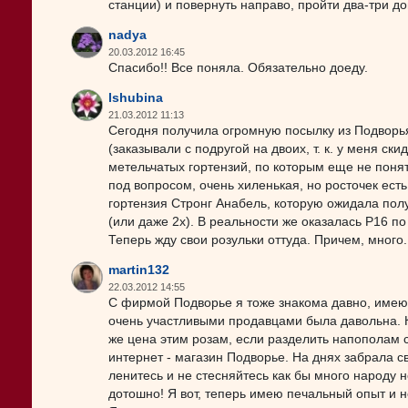
станции) и повернуть направо, пройти два-три д
nadya
20.03.2012 16:45
Спасибо!! Все поняла. Обязательно доеду.
lshubina
21.03.2012 11:13
Сегодня получила огромную посылку из Подворь
(заказывали с подругой на двоих, т. к. у меня ск
метельчатых гортензий, по которым еще не понятн
под вопросом, очень хиленькая, но росточек есть
гортензия Стронг Анабель, которую ожидала получ
(или даже 2х). В реальности же оказалась Р16 п
Теперь жду свои розульки оттуда. Причем, много
martin132
22.03.2012 14:55
С фирмой Подворье я тоже знакома давно, имею
очень участливыми продавцами была давольна. К
же цена этим розам, если разделить напополам 
интернет - магазин Подворье. На днях забрала с
ленитесь и не стесняйтесь как бы много народу 
дотошно! Я вот, теперь имею печальный опыт и 