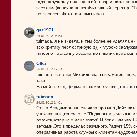
года получала у них хороший товар и никак не о
засохшие(конечно не все)Был явный пересорт "Г
повзрослев..Фото тоже высылала.
qaz1971
26.01.2012 06:53
tuimada, я не видела, и тем более не удаляла ни
всю критику перлюстрирую :))) - глубоко заблужд
интернет-магазину абсолютно никаких привязан
Olka
26.01.2012 12:23
tuimada, Наталья Михайловна, выскажитесь пожал
таки.
На мой взгляд, фирма не самая лучшая, но и не 
tuimada
26.01.2012 14:01
Ольга Владимировна,сначала про мед.Действит
упакованные,конечно не "Подворьем",сильные и з
розочек,которые у меня живут).И бог с ним,что 
ветками.Это в пределах разумного.Радует 15% с
оперативная работа службы с клиентами,удобная