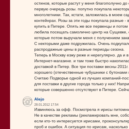
остинов, которые растут у меня благополучно до 
первую очередь розы. попутно покупала некотор
многолетники. Так, кстати, заложилась в моем с
контейнрах. Розы за эти годы покупала разные -
купить в Питере. Опять же все первенцы и потом
любила посещать самолично центр на Сущевке, с
которые потом выручали меня с получением зак
С некторыми даже подружилась. Очень подкупало
распродажные цены в разные периоды сезона.
Теперь в Москву езжу реже и нерегулярно. да и в
Интернет-магазине. и там тоже быстро накопила
доставкой в Питер. Все три поставки весны 2011г
хорошего (отечественные чубушники с бутонами 
Считаю Подворье одной из лучших компаний-пос
для поставки в другие города только у них! Напр
которые совершенно отсутствуют в Питере. Сейч
Alejo
28.01.2012 17:54
Извиняюсь за офф. Посмотрела я ирисы питомник
Не в качестве рекламы (рекламировать мне, собс
если кто-то интересуется ирисами, проконсульт
проб и ошибок. А ситуация по ирисам, наскольк