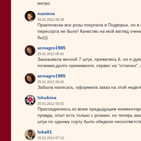
метро.
nastena
25.01.2012 05:39
Практически все розы покупала в Подворье, но в
пересорта не было! Качество на мой взгляд оче
бы)))
annagro1985
25.01.2012 05:41
Заказывала весной 7 штук, прижились 6, но я д
почками,долго приживался, сервис на "отлично"
annagro1985
25.01.2012 05:45
Забыла написать, оформила заказ на этой недели
lshubina
25.01.2012 05:52
Присоединяюсь ко всем предыдущим комментария
правда, опыт есть только с розами, но теперь за
штук по одному сорту было обидное несоответствие,
luba01
25.01.2012 07:10