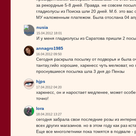
за рекордные 5-8 дней. Правда. не совсем посылк
гладиолусы из Поиска шли 20 дней. М.б. это вас 
МУ наложенным платежом. Была отослана 04 апре
nusia
15.04.2012 18:01
И у меня гладиолусы из Саратова пришли 2 посы
annagro1985
16.04.2012 09:50
Сегодня раскрыла посылку от подворья и была оч
тантау,гийо хорошие, харкнесс чуть мелковат, но 
проснувшиеся посылка шла 3 дня до Пензы
hjps
17.04.2012 04:20
харкнесс, он и наростает медленее, может особен
точно!
lora
18.04.2012 13:27
сегодня забрала свои последние розы из интерне
всех других магазинов. но в этом году как раз кст
Еще все многолетники пока томятся в подвале - 