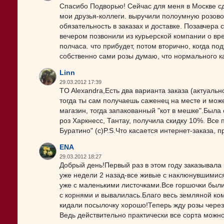
Спасибо Подворью! Сейчас для меня в Москве сд
мои друзья-коллеги. выручили полоумную розовод
обязательность в заказах и доставке. Позавчера 
вечером позвонили из курьерской компании о вр
полчаса. что прибудет, потом вторично, когда по
собственно сами розы думаю, что нормального к
Linn
29.03.2012 17:39
TO Alexandra,Есть два варианта заказа (актуальн
тогда ты сам получаешь саженец на месте и мож
магазин, тогда запакованный "кот в мешке".Была
роз Харкнесс, Тантау, получила скидку 10%. Все
Буратино" (с)P.S.Что касается интернет-заказа, 
ENA
29.03.2012 18:27
Добрый день!Первый раз в этом году заказывала 
уже недели 2 назад-все живые с наклюнувшимис
уже с маленькими листочками.Все горшочки были
с корнями и вывалилась.Благо весь земляной ко
кидали посылочку хорошо!Теперь жду розы через
Ведь действительно практически все сорта можн