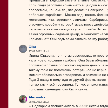
Продавцы в Подворье замечательные, согласна, 
Если люди работали ночами-это еще один минус 
проблемам, но нам- то , что делать? Наверное,
побольше заработать. Можно ведь нанять больше
можжевельники, гортензии, лапчатки, барбарисы
огромную коробку,у которой вывалилось дно(гофр
перемешалось,как овощи в супе, Если-бы Вы это в
Такой огромный садовый центр, а экономит на упа
нормально!!! Они ведь сами взялись за эту работ
Olka
27.01.2012 19:41
Ирина Юрьевна, то, что вы рассказываете просто
халатное отношение к работе. Они были обязаны 
противном случае полностью вернуть деньги, а н
такому горю не поможешь, потерянное не верне
момент обязательно оговаривать и возможно не 
Года 3 назад я получада от другой фирмы заказ 
прямо там и всё проверила. Тут же, в присутст
половины саженцев, они были сухие.
Alexandra
28.01.2012 11:02
С Подворьем познакомилась в 2006г. Летом тогд