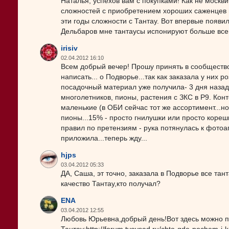
Наталья, успехов вам с покупками! Как не москв
сложностей с приобретением хороших саженцев м
эти годы сложности с Тантау. Вот впервые появи
Дельбаров мне тантаусы испонируют больше всего
irisiv
02.04.2012 16:10
Всем добрый вечер! Прошу принять в сообщество
написать... о Подворье...так как заказала у них р
посадочный материал уже получила- 3 дня назад
многолетников, пионы, растения с ЗКС в Р9. Кон
маленькие (в ОБИ сейчас тот же ассортимент...но
пионы...15% - просто гнилушки или просто коре
правил по претензиям - рука потянулась к фотоа
приложила...теперь жду...
hjps
03.04.2012 05:33
ДА, Саша, эт точно, заказала в Подворье все тан
качество Тантау,кто получал?
ENA
03.04.2012 12:55
Любовь Юрьевна,добрый день!Вот здесь можно п