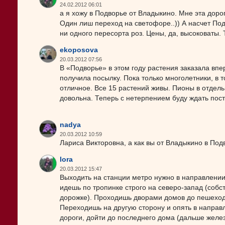
24.02.2012 06:01
а я хожу в Подворье от Владыкино. Мне эта дорог
Один лиш переход на светофоре..)) А насчет Под
ни одного пересорта роз. Цены, да, высоковаты.
ekoposova
20.03.2012 07:56
В «Подворье» в этом году растения заказала впе
получила посылку. Пока только многолетники, в т
отличное. Все 15 растений живы. Пионы в отдел
довольна. Теперь с нетерпением буду ждать пост
nadya
20.03.2012 10:59
Лариса Викторовна, а как вы от Владыкино в По
lora
20.03.2012 15:47
Выходить на станции метро нужно в направлении 
идешь по тропинке строго на северо-запад (собс
дорожке). Проходишь дворами домов до пешеходн
Переходишь на другую сторону и опять в направ
дороги, дойти до последнего дома (дальше желе