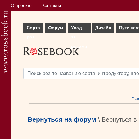
О проекте
Контакты
Сорта
Форум
Уход
Дизайн
Путешес
роз
за
розами
Гла
Вернуться на форум
\ Вернуться в