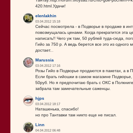
Тантау:http://forum.tvoysad.ru/chto-gde-pochem-i-
420.html.Удачи!
elenlakhin
03.04.2012 15:18
Сейчас посмотрела - в Подворье в продаже в ин
повозмущалась ценами. Когда прекратится эта це
написать!! Чего уж там, 50 рублей туда-сюда, по
Гийо за 750 р. А ведь берется все это из одного 
достает...
Marussia
03.04.2012 17:16
Розы Гийо в Подворье продаются в пакетах, а в 
Если брать гийошки в самом магазине Подворье, 
50руб. Но я предпочитаю брать с ОКС в Полкниге,
забрала там замечательные саженцы.
hjps
03.04.2012 18:17
Наташенька, спасибо!
но про Тантавки там никто еще не писал.
Linn
04.04.2012 06:48