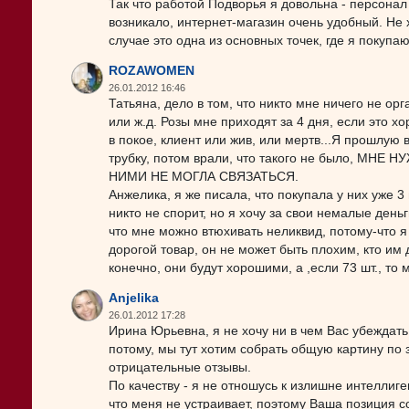
Так что работой Подворья я довольна - персона
возникало, интернет-магазин очень удобный. Не 
случае это одна из основных точек, где я покупа
ROZAWOMEN
26.01.2012 16:46
Татьяна, дело в том, что никто мне ничего не ор
или ж.д. Розы мне приходят за 4 дня, если это хо
в покое, клиент или жив, или мертв...Я прошлую
трубку, потом врали, что такого не было, М
НИМИ НЕ МОГЛА СВЯЗАТЬСЯ.
Анжелика, я же писала, что покупала у них уже 3
никто не спорит, но я хочу за свои немалые день
что мне можно втюхивать неликвид, потому-что я 
дорогой товар, он не может быть плохим, кто им
конечно, они будут хорошими, а ,если 73 шт., то
Anjelika
26.01.2012 17:28
Ирина Юрьевна, я не хочу ни в чем Вас убеждат
потому, мы тут хотим собрать общую картину по 
отрицательные отзывы.
По качеству - я не отношусь к излишне интеллиг
что меня не устраивает, поэтому Ваша позиция с