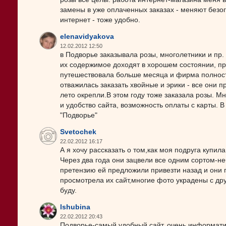
замены в уже оплаченных заказах - меняют безог
интернет - тоже удобно.
elenavidyakova
12.02.2012 12:50
в Подворье заказывала розы, многолетники и пр. 
их содержимое доходят в хорошем состоянии, пра
путешествовала больше месяца и фирма полность
отважилась заказать хвойные и эрики - все они 
лето окрепли.В этом году тоже заказала розы. М
и удобство сайта, возможность оплаты с карты. 
"Подворье"
Svetochek
22.02.2012 16:17
А я хочу рассказать о том,как моя подруга купил
Через два года они зацвели все одним сортом-н
претензию ей предложили привезти назад и они 
просмотрела их сайт,многие фото украдены с друг
буду.
lshubina
22.02.2012 20:43
Подворье-самый удобный сайт, очень информати