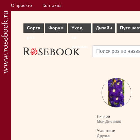
О проекте
Контакты
Сорта
Форум
Уход
Дизайн
Путешес
роз
за
розами
Личное
Мой Дневник
Участники
Друзья