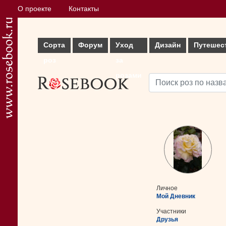
О проекте
Контакты
Сорта
Форум
Уход
Дизайн
Путешес
роз
за
розами
Личное
Мой Дневник
Участники
Друзья