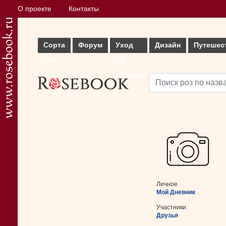
О проекте
Контакты
Сорта
Форум
Уход
Дизайн
Путешес
роз
за
розами
Личное
Мой Дневник
Участники
Друзья