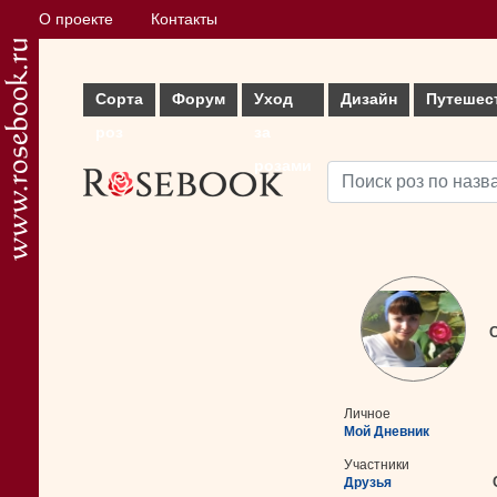
О проекте
Контакты
Сорта
Форум
Уход
Дизайн
Путешес
роз
за
розами
С
Личное
Мой Дневник
Участники
Друзья