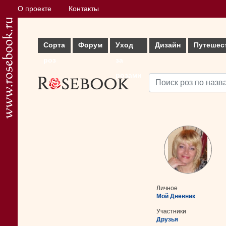
О проекте
Контакты
Сорта
Форум
Уход
Дизайн
Путешес
роз
за
розами
Личное
Мой Дневник
Участники
Друзья