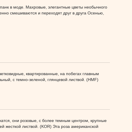
 панк в моде. Махровые, элегантные цветы необычного
пенно смешиваются и переходят друг в друга Осенью,
озетковидные, квартированные, на побегах главным
ьный, с темно-зеленой, глянцевой листвой. (HMF)
жатся, они розовые, с более темным центром, крупные
щей жесткой листвой. (KOR) Эта роза американской