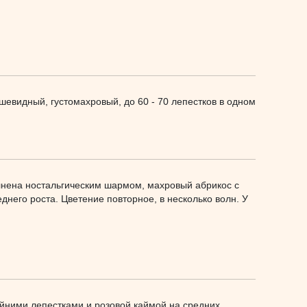
шевидный, густомахровый, до 60 - 70 лепестков в одном
лнена ностальгическим шармом, махровый абрикос с
днего роста. Цветение повторное, в несколько волн. У
айними лепестками и розовой каймой на средних,