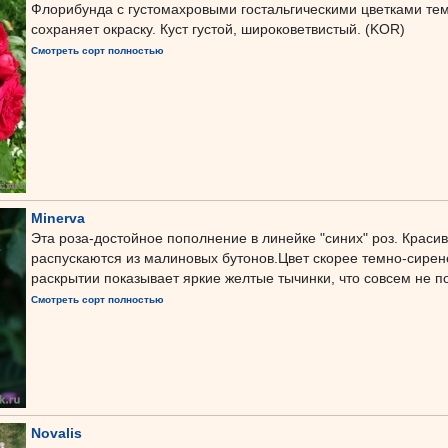
Флорибунда с густомахровыми гостальгическими цветками темн
сохраняет окраску. Куст густой, широковетвистый. (KOR)
Смотреть сорт полностью
Minerva
Эта роза-достойное пополнение в линейке "синих" роз. Краси
распускаются из малиновых бутонов.Цвет скорее темно-сире
раскрытии показывает яркие желтые тычинки, что совсем не п
Смотреть сорт полностью
Novalis