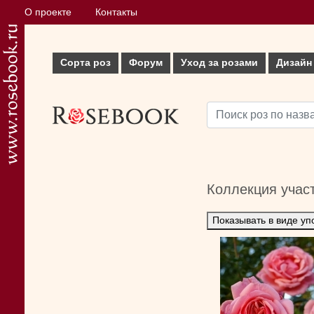
О проекте
Контакты
Сорта роз
Форум
Уход за розами
Дизайн
Коллекция учас
Показывать в виде уп