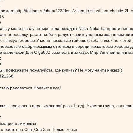
1
ример: http://fokinor.ru/shop/223/desc/viljam-kristi-william-christie-
15
9
ась у меня в саду четыре года назад,от Naka-Noka.Да простит меня
ает пересадку, растет себе и радует своим упорным желанием жить
ек,зимует хорошо.У меня несколько гийошек,люблю всех,но к этой 
жнорозовые с абрикосывым оттенком в серединке,которые хорошо д
е маленькой.Для Olga832 роза есть в заказах Мир Увлечений и в ма
2
3
ы, подскажите пожалуйста, где купить? Не могу найти никак(((.
a121268
1
стаю радоваться.Нравится всё!
1
ья - прекрасно перезимовала( роза 1 год). Участок глина, солнечн
7
рмации о зимовках
ого растет на Сев.,Сев-Зап.Подмосковья.