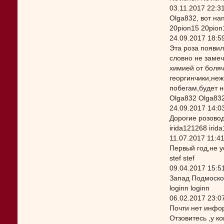
03.11.2017 22:3
Olga832, вот нап
20pion15 20pion
24.09.2017 18:5
Эта роза появил
словно не замеч
химией от боляч
георгинчики,не
побегам,будет н
Olga832 Olga83
24.09.2017 14:0
Дорогие розовод
irida121268 irid
11.07.2017 11:4
Первый год,не у
stef stef
09.04.2017 15:5
Запад Подмосков
loginn loginn
06.02.2017 23:0
Почти нет инфо
Отзовитесь ,у к