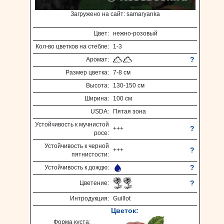
Загружено на сайт: samaryanka
Цвет:
нежно-розовый
Кол-во цветков на стебле:
1-3
?
Аромат:
Размер цветка:
7-8 см
Высота:
130-150 см
Ширина:
100 см
USDA:
Пятая зона
Устойчивость к мучнистой
?
+++
росе:
Устойчивость к черной
?
+++
пятнистости:
?
Устойчивость к дождю:
?
Цветение:
Интродукция:
Guillot
Цветок:
Форма куста: