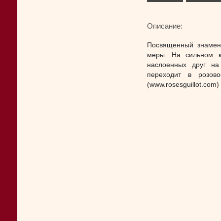
Описание:
Посвященный знамени
меры. На сильном ку
наслоенных друг на
переходит в розов
(www.rosesguillot.com)