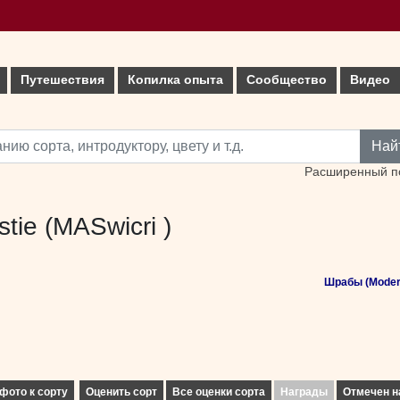
Путешествия
Копилка опыта
Сообщество
Видео
Най
Расширенный п
stie (MASwicri )
Шрабы (Moder
фото к сорту
Оценить сорт
Все оценки сорта
Награды
Отмечен н