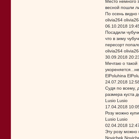
Место немного з
весной пошли ли
По осень видно 
olivia264 olivia2
06.10.2018 19:4
Посадили чубучк
что в зиму чубу
пересорт попал
olivia264 olivia2
30.09.2018 20:2
Мечтаю о такой 
укореняется...н
ElPoluhina ElPol
24.07.2018 12:5
Судя по всему, 
размера куста д
Lusio Lusio
17.04.2018 10:0
Розу можно купит
Lusio Lusio
02.04.2018 12:4
Эту розу можно 
Novichek Novich