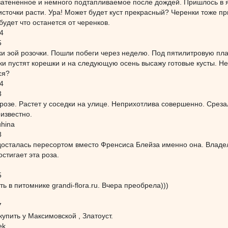
атененное и немного подтапливаемое после дождей. Пришлось в ям
сточки расти. Ура! Может будет куст прекрасный? Черенки тоже п
будет что останется от черенков.
64
5
и эой розочки. Пошли побеги через неделю. Под пятилитровую пла
чки пустят корешки и на следующую осень высажу готовые кусты. Н
ся?
64
3
розе. Растет у соседки на улице. Неприхотлива совершенно. Среза
еизвестно.
uhina
8
досталась пересортом вместо Френсиса Блейза именно она. Владел
остигает эта роза.
5
ь в питомнике grandi-flora.ru. Вчера преобрела)))
7
купить у Максимовской , Златоуст.
ek