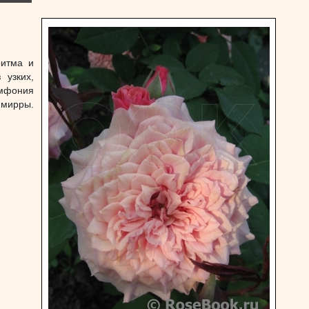
ритма и
 узких,
мфония
мирры.