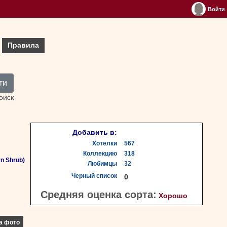
Войти
Правила
ти
оиск
Добавить в:
Хотелки
567
Коллекцию
318
n Shrub)
Любимцы
32
Черный список
0
Средняя оценка сорта:
Хорошо
а фото