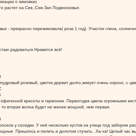
рмации о зимовках
ого растет на Сев.,Сев-Зап.Подмосковья.
ья - прекрасно перезимовала( роза 1 год). Участок глина, солнечн
стаю радоваться.Нравится всё!
0
 пудровый розовый, цветок держит долго,зимует очень хорохо, с цв
C
6
 офигенной красоты и гармонии. Первогодка цвела огромными кист
, то вторая волна будет не менее мощной, чем первая.
3
росила у соседки. У неё несколько кустов на улице под забором раст
щные. Пришлось и пилить и долотом стучать...Ха-ха! Целый час вы