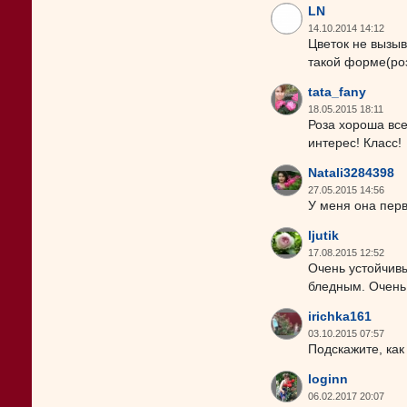
LN
14.10.2014 14:12
Цветок не вызыв
такой форме(роз
tata_fany
18.05.2015 18:11
Роза хороша все
интерес! Класс!
Natali3284398
27.05.2015 14:56
У меня она перв
ljutik
17.08.2015 12:52
Очень устойчивы
бледным. Очень
irichka161
03.10.2015 07:57
Подскажите, как
loginn
06.02.2017 20:07