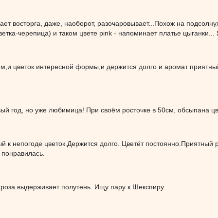
ает восторга, даже, наоборот, разочаровывает...Похож на подсолну
етка-черепица) и таком цвете pink - напоминает платье цыганки... 
м,и цветок интересной формы,и держится долго и аромат приятный
ый год, но уже любимица! При своём росточке в 50см, обсыпана цв
й к непогоде цветок.Держится долго. Цветёт постоянно.Приятный 
 понравилась.
 роза выдерживает полутень. Ищу пару к Шекспиру.