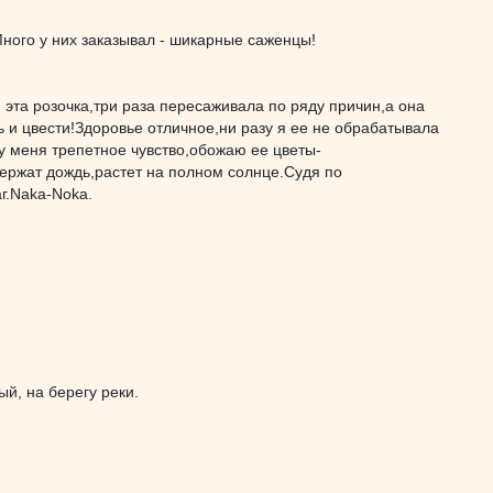
2l. Много у них заказывал - шикарные саженцы!
 эта розочка,три раза пересаживала по ряду причин,а она
 и цвести!Здоровье отличное,ни разу я ее не обрабатывала
у меня трепетное чувство,обожаю ее цветы-
ержат дождь,растет на полном солнце.Судя по
г.Naka-Noka.
ый, на берегу реки.