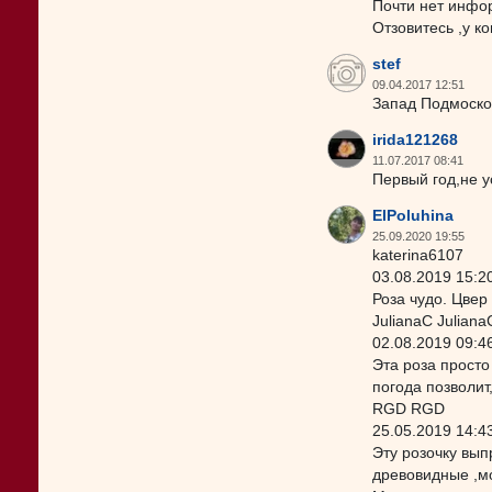
Почти нет инфо
Отзовитесь ,у к
stef
09.04.2017 12:51
Запад Подмосков
irida121268
11.07.2017 08:41
Первый год,не у
ElPoluhina
25.09.2020 19:55
katerina6107
03.08.2019 15:2
Роза чудо. Цвер
JulianaC Juliana
02.08.2019 09:4
Эта роза просто
погода позволит
RGD RGD
25.05.2019 14:4
Эту розочку вып
древовидные ,мо