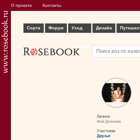
О проекте
Контакты
Сорта
Форум
Уход
Дизайн
Путешес
роз
за
розами
Личное
Мой Дневник
Участники
Друзья