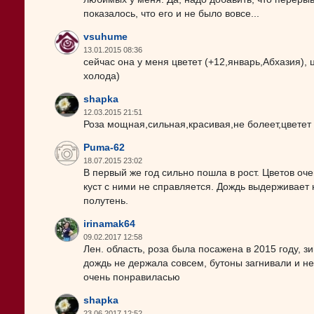
показалось, что его и не было вовсе...
vsuhume
13.01.2015 08:36
сейчас она у меня цветет (+12,январь,Абхазия)
холода)
shapka
12.03.2015 21:51
Роза мощная,сильная,красивая,не болеет,цветет
Puma-62
18.07.2015 23:02
В первый же год сильно пошла в рост. Цветов оч
куст с ними не справляется. Дождь выдерживает 
полутень.
irinamak64
09.02.2017 12:58
Лен. область, роза была посажена в 2015 году, 
дождь не держала совсем, бутоны загнивали и не
очень понравиласью
shapka
23.06.2017 12:52