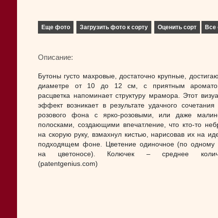
Еще фото
Загрузить фото к сорту
Оценить сорт
Все 
Описание:
Бутоны густо махровые, достаточно крупные, достига
диаметре от 10 до 12 см, с приятным аромато
расцветка напоминает структуру мрамора. Этот визу
эффект возникает в результате удачного сочетания
розового фона с ярко-розовыми, или даже мали
полосками, создающими впечатление, что кто-то неб
на скорую руку, взмахнул кистью, нарисовав их на ид
подходящем фоне. Цветение одиночное (по одному 
на цветоносе). Колючек – среднее количе
(patentgenius.com)