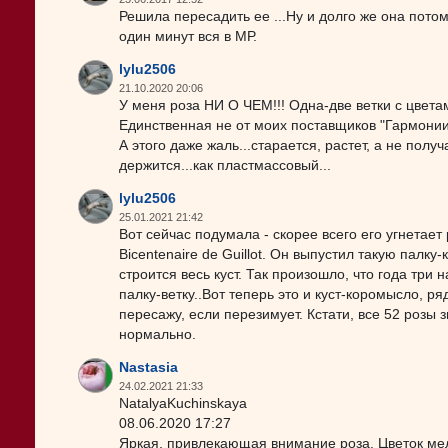
Решила пересадить ее ...Ну и долго же она потом 
один минут вся в МР.
lylu2506
21.10.2020 20:06
У меня роза НИ О ЧЕМ!!! Одна-две ветки с цвета
Единственная не от моих поставщиков "Гармонии 
А этого даже жаль...старается, растет, а не полу
держится...как пластмассовый...
lylu2506
25.01.2021 21:42
Вот сейчас подумала - скорее всего его угнетае
Bicentenaire de Guillot. Он выпустил такую палку
строится весь куст. Так произошло, что года три
палку-ветку..Вот теперь это и куст-коромысло, 
пересажу, если перезимует. Кстати, все 52 розы 
нормально.
Nastasia
24.02.2021 21:33
NatalyaKuchinskaya
08.06.2020 17:27
Яркая, привлекающая внимание роза. Цветок мел