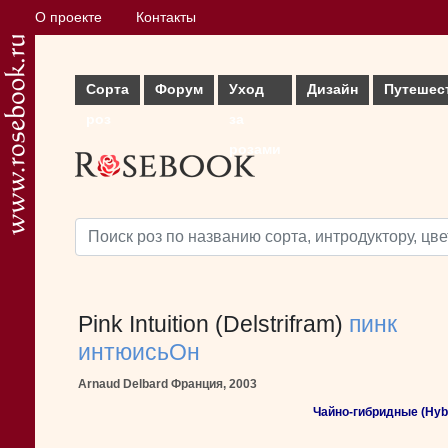
О проекте
Контакты
Сорта
Форум
Уход
Дизайн
Путешес
роз
за
розами
Pink Intuition (Delstrifram)
пинк
интюисьОн
Arnaud Delbard Франция, 2003
Чайно-гибридные (Hybr