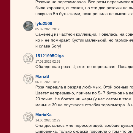
Розочка не перезимовала. Все розы перезимовали
была хорошая, снежная, но эти две розочки не 
накрыла 5л.бутылками, пока решила не выкапыват
lylu2506
05.02.2023 20:58
Саженец из частной коллекции..Повелась, на сове
но и не помирает. Кустик маленький, но гармонич
и слава Богу!
15121995Olga
17.09.2025 02:39
Обалденная роза. Цветет не переставая. Посадка
MariaB
06.10.2025 10:08
Роза перешла в разряд любимых. Этой осенью год
Цветет непрерывно, причем по 5- 7 бутонов на в
20 точно. Не боится ни жары (у нас летом в этом
меньше 30 не опускался столбик термометра. А н
MariaKa
14.06.2026 12:29
Она досталась мне пересортицей, вообще думала 
шиповника, только окраска говорила о том что она