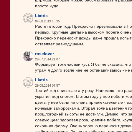
штрихов, которые можно рассматривать и рассма
просто чудо!
Liatris
04.08.2013 15:35
Растет второй год. Прекрасно перезимовала в Но
первых. Крупные цветы на высоком побеге очень
Прекрасно переносит дождь, даже прошла испыта
оставляет равнодушным.
roselover
29.07.2014 21:07
Формирует голенастый куст. Я бы не сказала, что
утрам я долго возле нее не останавливаюсь - не 
Liatris
29.08.2014 07:57
Третий год описываю эту розу. Напомню, что рас
укрытия под снегом. В этом году у нее побеги ко
цветы у нее были не очень привлекательные - в
ночными заморозками. Вторая волна цветения гор
прошлогодней высоты не достигли. Думаю, что з
следующее: здоровая роза, крепкие побеги, круп
сохраняя форму. Очень хорошо переносит дождь, 
любимых у меня. Да, надо добавить, что переры