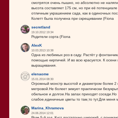
смотрятся очень пышно, но абсолютно не наляпис
высота составляет 175 см, но при её потенциале
отличным украшением сада, как в одиночных посад
Колетт была получена при скрещивании (Fiona
secretland
19.10.2012 19:34
Родители сорта (Fiona
AlexK
10.03.2013 10:38
Одна из любимых роз в саду. Растёт у фонтанчи
помощью кирпичей. И во всю красуется. К осени 
выращивания.
elenaome
15.01.2014 08:30
Огромный монстр высотой и диаметром более 2 м
метровой.Не болеет зимует практически безукрыт
обильное и долгое.На запах приходят соседи.Но 
слабое,единичные цветы то там,то тут.Для меня 
Marina_Khramova
24.06.2014 12:01
Розе 5-й год. Куст достаточно широкий, с поника