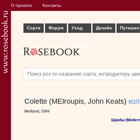
О проекте
Контакты
Сорта
Форум
Уход
Дизайн
Путешес
роз
за
розами
Colette (MEIroupis, John Keats)
кол
Meilland, 1994
Шрабы (Modern