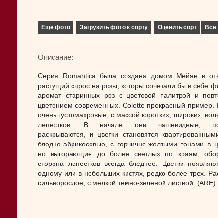
Еще фото
Загрузить фото к сорту
Оценить сорт
Все 
Описание:
Серия Romantica была создана домом Мейян в от
растущий спрос на розы, которы сочетали бы в себе ф
аромат старинных роз с цветовой палитрой и пов
цветением современных. Colette прекрасный пример. 
очень густомахровые, с массой коротких, широких, вол
лепестков. В начале они чашевидные, по
раскрываются, и цветки становятся квартированным
бледно-абрикосовые, с горчично-желтыми тонами в ц
но выгорающие до более светлых по краям, обо
сторона лепестков всегда бледнее. Цветки появляю
одному или в небольших кистях, редко более трех. Ра
сильнорослое, с мелкой темно-зеленой листвой. (ARE)