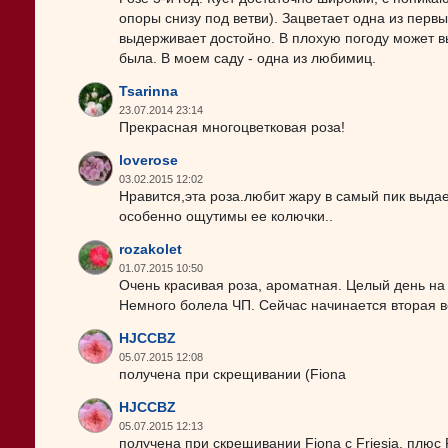
опоры снизу под ветви). Зацветает одна из перв
выдерживает достойно. В плохую погоду может вы
была. В моем саду - одна из любимиц.
Tsarinna
23.07.2014 23:14
Прекрасная многоцветковая роза!
loverose
03.02.2015 12:02
Нравится,эта роза.любит жару в самый пик выдает
особенно ощутимы ее колючки..
rozakolet
01.07.2015 10:50
Очень красивая роза, ароматная. Целый день на 
Немного болела ЧП. Сейчас начинается вторая в
HJCCBZ
05.07.2015 12:08
получена при скрещивании (Fiona
HJCCBZ
05.07.2015 12:13
получена при скрещивании Fiona с Friesia, плюс P