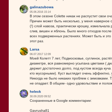
galinazubowa
05.06.2016 15:14
В этом сезоне Colette никак не распустит свои о
Причин может быть несколько, у меня наверное о
(!) слой навоза, практически крошку, измельчала
слив, вишен и яблонь. Было много отходов после
всех подверженных растениях. Может быть и это с
этот раз.
Larsa
06.07.2017 12:09
Моей Колетт 7 лет, Подмосковье, суглинок, растё
диаметре, вся равномерно усыпана цветами ( диа
держит достаточно долго, под кустом всегда куч
кто мусорными). Куст выглядит очень эффектно, 
Никогда не было никаких проблем с зимовками. Т
не опадает. В общем- одно удовольствие и поло
heleck
30.09.2020 09:52
Сохраненные в Google комментарии:
Gavrusha81