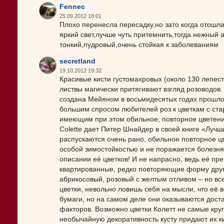
Fennec
25.09.2012 18:01
Плохо перенесла пересадку,но зато когда отошла
яркий свет,лучше чуть притемнить,тогда нежный 
тонкий,пудровый,очень стойкая к заболеваниям
secretland
19.10.2012 19:32
Красивые кисти густомахровых (около 130 лепес
листвы магически притягивают взгляд розоводов.
создана Мейяном в восьмидесятых годах прошло
большим спросом любителей роз к цветкам с ст
имеющим при этом обильное, повторное цветение
Colette дает Питер Шнайдер в своей книге «Луч
распускаются очень рано, обильное повторное ц
особой зимостойкостью и не поражается болезня
описании её цветков! И не напрасно, ведь её п
квартированные, редко повторяющие форму друг 
абрикосовый, розовый с желтым отливом – но вс
цветки, невольно ловишь себя на мысли, что её 
бумаги, но на самом деле они оказываются дост
факторов. Возможно цветки Колетт не самые кру
необычайную декоративность кусту придают их ки