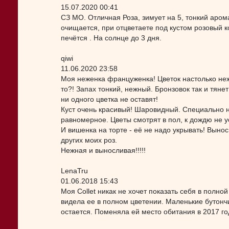
15.07.2020 00:41
СЗ МО. Отличная Роза, зимует на 5, тонкий аром
очищается, при отцветаете под кустом розовый к
печётся . На солнце до 3 дня.
qiwi
11.06.2020 23:58
Моя неженка француженка! Цветок настолько нежн
то?! Запах тонкий, нежный. Бронзовок так и тянет
ни одного цветка не оставят!
Куст очень красивый! Шаровидный. Специально н
равномерное. Цветы смотрят в пол, к дождю не у
И вишенка на торте - её не надо укрывать! Выно
других моих роз.
Нежная и выносливая!!!!!
LenaTru
01.06.2018 15:43
Моя Collet никак не хочет показать себя в полной
видела ее в полном цветении. Маленькие бутончик
остается. Поменяла ей место обитания в 2017 год