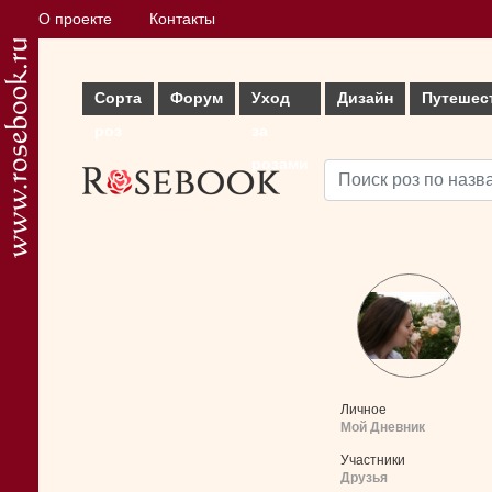
О проекте
Контакты
Сорта
Форум
Уход
Дизайн
Путешес
роз
за
розами
Личное
Мой Дневник
Участники
Друзья