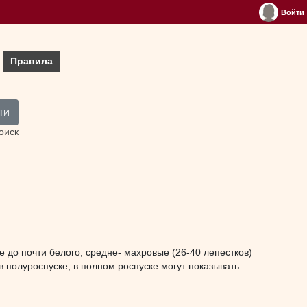
Войти
Правила
ти
оиск
 до почти белого, средне- махровые (26-40 лепестков)
в полуроспуске, в полном роспуске могут показывать