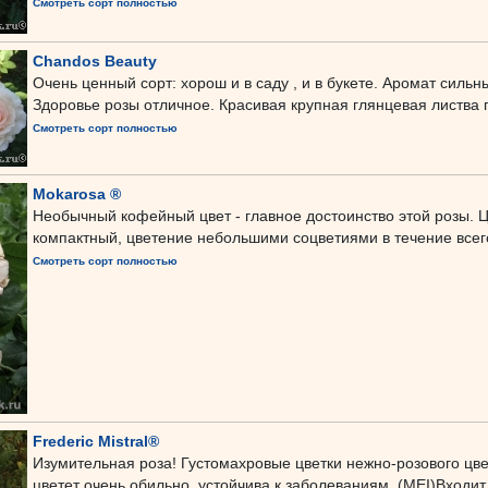
Смотреть сорт полностью
Chandos Beauty
Очень ценный сорт: хорош и в саду , и в букете. Аромат сильн
Здоровье розы отличное. Красивая крупная глянцевая листва по
Смотреть сорт полностью
Mokarosa ®
Необычный кофейный цвет - главное достоинство этой розы.
компактный, цветение небольшими соцветиями в течение всего
Смотреть сорт полностью
Frederic Mistral®
Изумительная роза! Густомахровые цветки нежно-розового цве
цветет очень обильно, устойчива к заболеваниям. (MEI)Входит