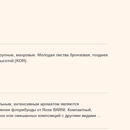
рупные, махровые. Молодая листва бронзовая, позднее
высотой.(KOR)
ельным, интенсивным ароматом являются
оления флорибунды от Rose BARNI. Компактный,
но или смешанных композиций с другими видами ...