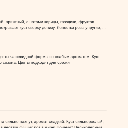
ый, приятный, с нотами корицы, гвоздики, фруктов.
крывает куст сверху донизу. Лепестки розы упругие, ...
 Цветы чашевидной формы со слабым ароматом. Куст
 сезона. Цветы подходят для срезки
та сильно пахнут, аромат сладкий. Куст сильнорослый,
 в десятку лучших роз в мире! Почему? Великолепный,