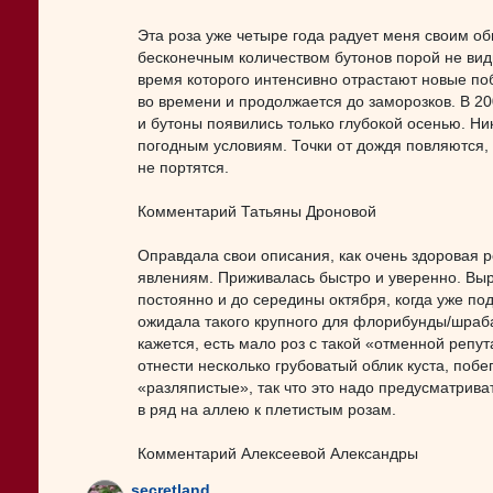
Эта роза уже четыре года радует меня своим о
бесконечным количеством бутонов порой не вид
время которого интенсивно отрастают новые поб
во времени и продолжается до заморозков. В 20
и бутоны появились только глубокой осенью. Ник
погодным условиям. Точки от дождя повляются, 
не портятся.
Комментарий Татьяны Дроновой
Оправдала свои описания, как очень здоровая р
явлениям. Приживалась быстро и уверенно. Выро
постоянно и до середины октября, когда уже п
ожидала такого крупного для флорибунды/шраба 
кажется, есть мало роз с такой «отменной реп
отнести несколько грубоватый облик куста, поб
«разляпистые», так что это надо предусматрива
в ряд на аллею к плетистым розам.
Комментарий Алексеевой Александры
secretland