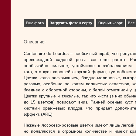
Еще фото
Загрузить фото к сорту
Оценить сорт
Все 
Описание:
Centenaire de Lourdes – необычный шраб, чья репутац
превосходной садовой розы все еще растет. Ра
необычайно сильное, устойчивое к заболеваниям.
того, это куст хорошей округлой формы, густооблиств
Цветки, едва раскрывшись, бледно-малиновые, выгор
розовых, особенно по краям волнистых лепестков, к
бледнее с оборотной стороны, с белой отметиной у ц
Цветки крупные и тяжелые, так что кисти (в них обычн
до 15 цветков) повисают вниз. Ранней осенью куст 
кистями оранжевых плодов, что придает дополнит
эффект. (ARE)
Нежные лососево-розовые цветки имеют лишь легкий 
но появляются в огромном количестве и имеют кр