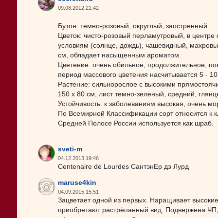
09.08.2012 21:42
Бутон: темно-розовый, округлый, заостренный.
Цветок: чисто-розовый перламутровый, в центре
условиям (солнце, дождь), чашевидный, махровый,
см, обладает насыщенным ароматом.
Цветение: очень обильное, продолжительное, пов
период массового цветения насчитывается 5 - 1
Растение: сильнорослое с высокими прямостоячи
150 х 80 см, лист темно-зеленый, средний, глянц
Устойчивость: к заболеваниям высокая, очень мо
По Всемирной Классификации сорт относится к 
Средней Полосе России используется как шраб.
sveti-m
04.12.2013 19:46
Centenaire de Lourdes СантэнЕр дэ Лурд
maruse4kin
04.09.2015 15:51
Зацветает одной из первых. Наращивает высокие
приобретают растрёпанный вид. Подвержена ЧП, п