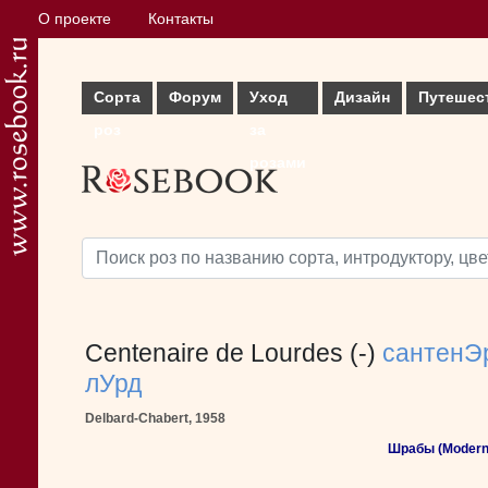
О проекте
Контакты
Сорта
Форум
Уход
Дизайн
Путешес
роз
за
розами
Centenaire de Lourdes (-)
сантенЭ
лУрд
Delbard-Chabert, 1958
Шрабы (Modern