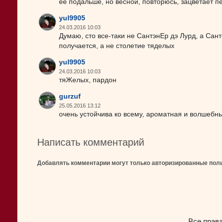
её подальше, но весной, повторюсь, зацветает пе
yul9905
24.03.2016 10:03
Думаю, сто все-таки не СантэнЕр дэ Лурд, а Сан
получается, а не столетие тяделых
yul9905
24.03.2016 10:03
тяЖелых, пардон
gurzuf
25.05.2016 13:12
очень устойчива ко всему, ароматная и волшебны
Написать комментарий
Добавлять комментарии могут только авторизированные пол
Все прав