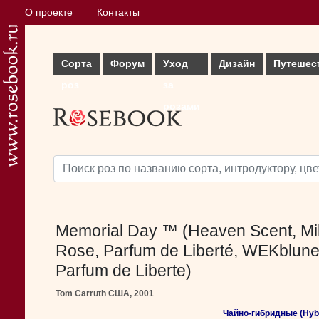
О проекте
Контакты
Сорта
Форум
Уход
Дизайн
Путешес
роз
за
розами
Memorial Day ™ (Heaven Scent, Mil
Rose, Parfum de Liberté, WEKblune
Parfum de Liberte)
Tom Carruth США, 2001
Чайно-гибридные (Hybr