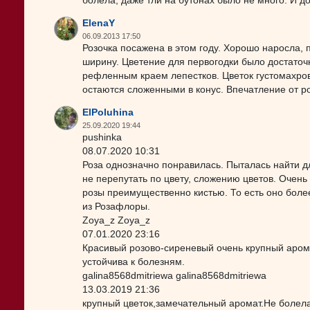
болела, даже тли на бутонах было не много. И д
ElenaY
06.09.2013 17:50
Розочка посажена в этом году. Хорошо наросла, п
ширину. Цветение для первогодки было достаточ
рефленным краем лепестков. Цветок густомахровы
остаются сложенными в конус. Впечатление от р
ElPoluhina
25.09.2020 19:44
pushinka
08.07.2020 10:31
Роза однозначно понравилась. Пыталась найти для
не перепутать по цвету, сложению цветов. Очень 
розы преимущественно кистью. То есть оно боле
из Розафлоры.
Zoya_z Zoya_z
07.01.2020 23:16
Красивый розово-сиреневый очень крупный аром
устойчива к болезням.
galina8568dmitriewa galina8568dmitriewa
13.03.2019 21:36
крупный цветок,замечательный аромат.Не болела