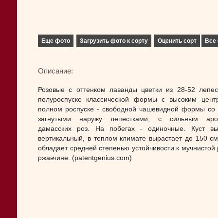
Еще фото
Загрузить фото к сорту
Оценить сорт
Все 
Описание:
Розовые с оттенком лаванды цветки из 28-52 лепес
полуроспуске классической формы с высоким цент
полном роспуске - свободной чашевидной формы со 
загнутыми наружу лепестками, с сильным аро
дамасских роз. На побегах - одиночные. Куст вы
вертикальный, в теплом климате вырастает до 150 см
обладает средней степенью устойчивости к мучнистой 
ржавчине. (patentgenius.com)