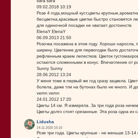
sara sara
09.02.2018 10:19
Розе 4 года,мощный куст,цветы крупные,ароматн
бесцветна,красивые цветки быстро становятся л
для одиночной посадки не хватает достоинств.
ElenaY ElenaY
06.09.2013 21:50
Розочка посажена в этом году. Хорошо наросла, п
ширину. Цветение для первогодки было достаточ
рефленным краем лепестков. Цветок густомахровы
остаются сложенными в конус. Впечатление от р
Sunny Sunny
28.06.2012 13:24
У меня тоже в первый же год сразу зацвела. Цвет
болела, даже тли на бутонах было не много. И д
vemn vemn
24.01.2012 17:20
Цветы 14 см. Я измеряла. За три года роза ниче
Цветы долго стоят срезанные. Эта роза одна из
Lidusha
14.11.2020 15:10
Розе три года. Цветы крупные - не меньше 13-14 