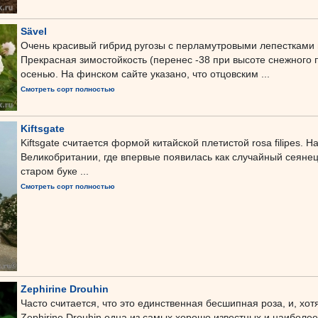
Sävel
Очень красивый гибрид ругозы с перламутровыми лепестками
Прекрасная зимостойкость (перенес -38 при высоте снежного п
осенью. На финском сайте указано, что отцовским ...
Смотреть сорт полностью
Kiftsgate
Kiftsgate считается формой китайской плетистой rosa filipes. 
Великобритании, где впервые появилась как случайный сеянец.
старом буке ...
Смотреть сорт полностью
Zephirine Drouhin
Часто считается, что это единственная бесшипная роза, и, хо
Zephirine Drouhin одна из самых хорошо известных и наиболее