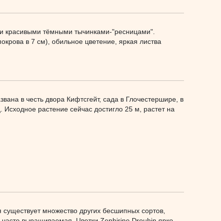
 и красивыми тёмными тычинками-"ресницами".
окрова в 7 см), обильное цветение, яркая листва
Названа в честь двора Кифтсгейт, сада в Глочестершире, в
 Исходное растение сейчас достигло 25 м, растет на
тя существует множество других бесшипных сортов,
 часто выращиваемая. Цветки Zephirine Drouhin ярко-