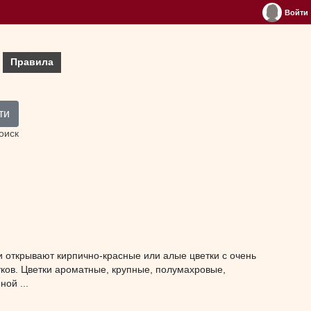
Войти
Правила
ти
оиск
и открывают кирпично-красные или алые цветки с очень
ков. Цветки ароматные, крупные, полумахровые,
ой ...