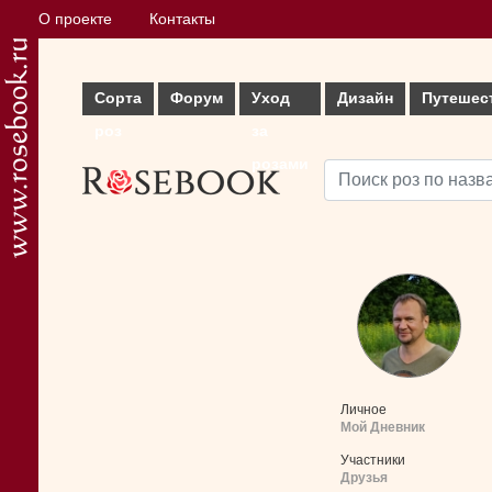
О проекте
Контакты
Сорта
Форум
Уход
Дизайн
Путешес
роз
за
розами
Личное
Мой Дневник
Участники
Друзья