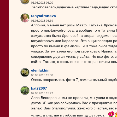
01.03.2013 06:20
Залюбовалась,чудесные картины сада,видно скол
tanyadronova
01.03.2013 08:39
Аллочка, у меня нет розы Mirato. Татьяна Дронов
просто ник-tanyadronova, а вообще то я Татьяна 
замужества была Дроновой, а вторая видимо посл
tanyadronova или Карасева. Эта энциклопедия роз
просто по имени и фамилии. И я тоже была тогда 
упадке. Затем взяла его под свое крыло Ирина, a
совершенно другая жизнь у сайта. Но все фото, з
сайта. Так что, к сожалению, в этот раз ничем по
elenlakhin
06.03.2013 13:38
Очень понравилось фото 7, замечательный подбор
kat72007
07.03.2013 15:27
Алла Викторовна мы не пропали, мы ушли в подпо
духом:)Я как раз собиралась Вас с праздником п
желаю Вам благополучия, женского счастья, весе
успех, а счастье и любовь вам душу греют.