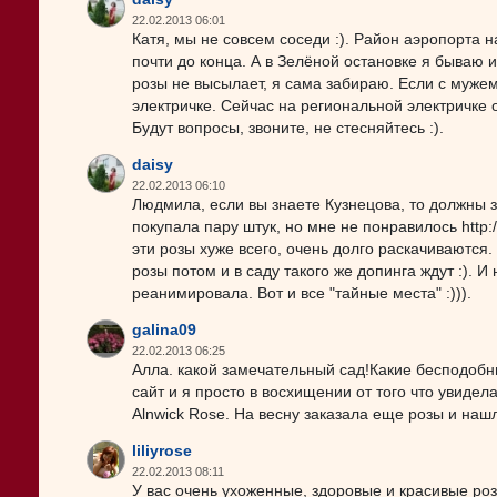
22.02.2013 06:01
Катя, мы не совсем соседи :). Район аэропорта н
почти до конца. А в Зелёной остановке я бываю 
розы не высылает, я сама забираю. Если с мужем
электричке. Сейчас на региональной электричке 
Будут вопросы, звоните, не стесняйтесь :).
daisy
22.02.2013 06:10
Людмила, если вы знаете Кузнецова, то должны зна
покупала пару штук, но мне не понравилось http://
эти розы хуже всего, очень долго раскачиваются
розы потом и в саду такого же допинга ждут :). И
реанимировала. Вот и все "тайные места" :))).
galina09
22.02.2013 06:25
Алла. какой замечательный сад!Какие бесподобн
сайт и я просто в восхищении от того что увидела 
Alnwick Rose. На весну заказала еще розы и нашл
liliyrose
22.02.2013 08:11
У вас очень ухоженные, здоровые и красивые роз