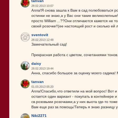
tanvan
28.02.2013 10:07
Алла!Я снова зашла к Вам в сад полюбоваться ро
остинки не знаю,а у Вас они такие великолепные!
просто William ...??Они отличаются кажется не т
своей розочке!!(ее настоящий рост и сколько ей 
sventovit
28.02.2013 12:48
Замечательный сад!
Прекрасная работа с цветом, сочетаниями тонов
daisy
28.02.2013 19:44
Анна, спасибо большое за оценку моего садика! 
tanvan
01.03.2013 05:20
Алла!Спасибо,что ответили на мой вопрос! Вот и я
остается один вариант - покупать в контейнере 
св.розовыми розочками,а у них выота где-то тож
Вам еще раз за помощь!Теперь я знаю разницу у
Niki2271