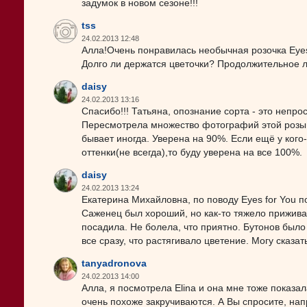
задумок в новом сезоне!!!
tss
24.02.2013 12:48
Алла!Очень понравилась необычная розочка Eyes 
Долго ли держатся цветочки? Продолжительное 
daisy
24.02.2013 13:16
Спасибо!!! Татьяна, опознание сорта - это непрост
Пересмотрела множество фотографий этой розы, 
бывает иногда. Уверена на 90%. Если ещё у кого
оттенки(не всегда),то буду уверена на все 100%.
daisy
24.02.2013 13:24
Екатерина Михайловна, по поводу Eyes for You п
Саженец был хороший, но как-то тяжело приживал
посадила. Не болела, что приятно. Бутонов было
все сразу, что растягивало цветение. Могу сказа
tanyadronova
24.02.2013 14:00
Алла, я посмотрела Elina и она мне тоже показа
очень похоже закручиваются. А Вы спросите, нап