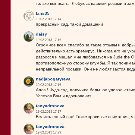
только выписан... Любуюсь вашими розами и зами
laris35
19.02.2013 17:14
прекрасный сад, такой домашний
daisy
19.02.2013 17:16
Огромное всем спасибо за такие отзывы и добры
действительно есть эремурус. Никогда его не ук
разросся и мешал мне любоваться на Jude the Obs
противоположную сторону клумбы. Я так понимаю
неправильной посадки. Они не любят застоя вод
nadjabogatyreva
19.02.2013 17:16
Алла ! Чудо-сад, получила большое удовольствие 
Успехов Вам и вдохновения.
tanyadronova
19.02.2013 17:17
Великолепный сад! Такие красивые сочетания, чт
tanyadronova
19.02.2013 17:29