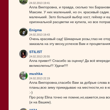
24.02.2013 19:41
Алла Викторовна, и правда, сколько тех Баранович
Максим. У них маленький, но оч. красивый садик
маленький. Зато большой выбор хост, гейхер и е
оригинальной расцветки не купила, но все поправ
Enigma
24.02.2013 19:43
Очень красивый сад! Шикарные розы,глаз не ото
заказала на эту весну,успехов Вам и процветания
STILIST
24.02.2013 20:55
Алла привет!! Спасибо за оценку! Да всё впереди
великолепны!!! Удачи!!!!
mushka
24.02.2013 22:19
Алла Викторовна,спасибо Вам за добрые слова в
планы,всю зиму прикидываю на местности,но в ко
:-)
Про розу Elina точно не помню,но,кажется,она вс
(и на Вашем).