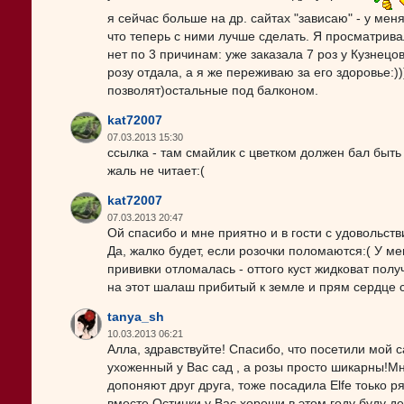
я сейчас больше на др. сайтах "зависаю" - у мен
что теперь с ними лучше сделать. Я просматрива
нет по 3 причинам: уже заказала 7 роз у Кузнецова
розу отдала, а я же переживаю за его здоровье:)
позволят)остальные под балконом.
kat72007
07.03.2013 15:30
ссылка - там смайлик с цветком должен бал быть
жаль не читает:(
kat72007
07.03.2013 20:47
Ой спасибо и мне приятно и в гости с удовольстви
Да, жалко будет, если розочки поломаются:( У 
прививки отломалась - оттого куст жидковат пол
на этот шалаш прибитый к земле и прям сердце сж
tanya_sh
10.03.2013 06:21
Алла, здравствуйте! Спасибо, что посетили мой 
ухоженный у Вас сад , а розы просто шикарны!Мн
допоняют друг друга, тоже посадила Elfe тоько ря
вместе.Остинки у Вас хороши,в этом году буду де