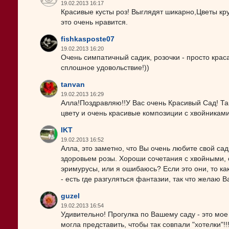
19.02.2013 16:17
Красивые кусты роз! Выглядят шикарно,Цветы кр
это очень нравится.
fishkasposte07
19.02.2013 16:20
Очень симпатичный садик, розочки - просто краса
сплошное удовольствие!))
tanvan
19.02.2013 16:29
Алла!Поздравляю!!У Вас очень Красивый Сад! Та
цвету и очень красивые композиции с хвойниками
IKT
19.02.2013 16:52
Алла, это заметно, что Вы очень любите свой са
здоровьем розы. Хороши сочетания с хвойными, с
эримурусы, или я ошибаюсь? Если это они, то ка
- есть где разгуляться фантазии, так что желаю
guzel
19.02.2013 16:54
Удивительно! Прогулка по Вашему саду - это мое
могла представить, чтобы так совпали "хотелки"!!