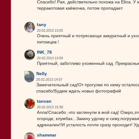
Спасибо! Рая, действительно похожа на Elina. У
терракотовая каёмочка, потом пропадает.
tany
20.02.2013 13:05
Очень приятный и потрясающе аккуратный и ухож
питомцев !
INK_78
20.02.2013 13:59
Приятный, заботливо ухоженный сад. Прекрасные
Nelly
20.02.2013 14:57
Замечательный сад!От прогулки по нему осталос
спасибо!Будем ждать новых фотографий
tanvan
20.02.2013 15:30
Алла!Спасибо ,что заглянули в мой сад! Озеро,эт
огороде, клумбах...Закину удочку и сижу,погружая
адреналин!!И усталость почти сразу проходит! Уд
shammar