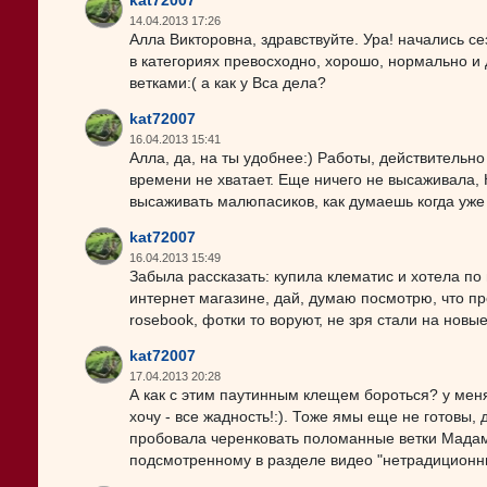
kat72007
14.04.2013 17:26
Алла Викторовна, здравствуйте. Ура! начались се
в категориях превосходно, хорошо, нормально и
ветками:( а как у Вса дела?
kat72007
16.04.2013 15:41
Алла, да, на ты удобнее:) Работы, действительно
времени не хватает. Еще ничего не высаживала, 
высаживать малюпасиков, как думаешь когда уже
kat72007
16.04.2013 15:49
Забыла рассказать: купила клематис и хотела по
интернет магазине, дай, думаю посмотрю, что пр
rosebook, фотки то воруют, не зря стали на новы
kat72007
17.04.2013 20:28
А как с этим паутинным клещем бороться? у меня
хочу - все жадность!:). Тоже ямы еще не готовы,
пробовала черенковать поломанные ветки Мадам 
подсмотренному в разделе видео "нетрадиционные