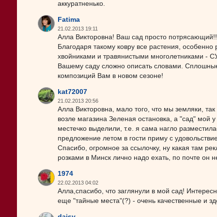
аккуратненько.
Fatima
21.02.2013 19:11
Алла Викторовна! Ваш сад просто потрясающий!!!
Благодаря такому ковру все растения, особенно 
хвойниками и травянистыми многолетниками - СУ
Вашему саду сложно описать словами. Сплошные:-
композиций Вам в новом сезоне!
kat72007
21.02.2013 20:56
Алла Викторовна, мало того, что мы земляки, так
возле магазина Зеленая остановка, а "сад" мой у
местечко выделили, т.е. я сама нагло разместил
предложение летом в гости приму с удовольствие
Спасибо, огромное за ссылочку, ну какая там рек
розками в Минск лично надо ехать, по почте он 
1974
22.02.2013 04:02
Алла,спасибо, что заглянули в мой сад! Интересн
еще "тайные места"(?) - очень качественные и зд
daisy