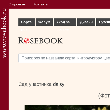
О проекте
Контакты
Сорта
Форум
Уход за
Дизайн
Путеш
роз
розами
Сад участника
daisy
(Фот