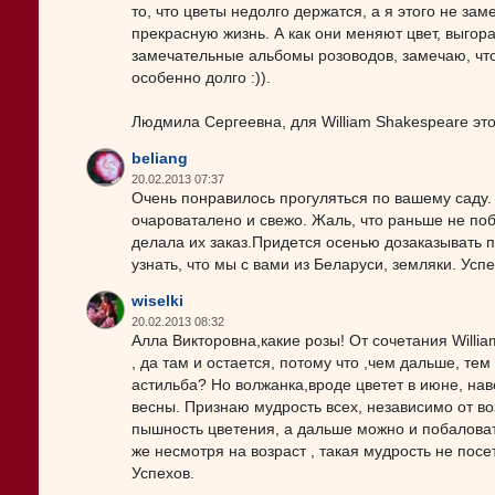
то, что цветы недолго держатся, а я этого не за
прекрасную жизнь. А как они меняют цвет, выгор
замечательные альбомы розоводов, замечаю, чт
особенно долго :)).
Людмила Сергеевна, для William Shakespeare это
beliang
20.02.2013 07:37
Очень понравилось прогуляться по вашему саду.
очароваталено и свежо. Жаль, что раньше не побы
делала их заказ.Придется осенью дозаказывать
узнать, что мы с вами из Беларуси, земляки. Усп
wiselki
20.02.2013 08:32
Алла Викторовна,какие розы! От сочетания Willia
, да там и остается, потому что ,чем дальше, те
астильба? Но волжанка,вроде цветет в июне, на
весны. Признаю мудрость всех, независимо от воз
пышность цветения, а дальше можно и побаловат
же несмотря на возраст , такая мудрость не посет
Успехов.