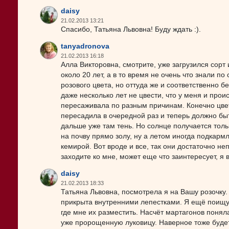
daisy
21.02.2013 13:21
Спасибо, Татьяна Львовна! Буду ждать :).
tanyadronova
21.02.2013 16:18
Алла Викторовна, смотрите, уже загрузился сорт 
около 20 лет, а в то время не очень что знали по
розового цвета, но оттуда же и соответственно б
даже несколько лет не цвести, что у меня и проис
пересаживала по разным причинам. Конечно цвету
пересадила в очередной раз и теперь должно быт
дальше уже там тень. Но солнце получается тольк
на почву прямо золу, ну а летом иногда подкарм
кемирой. Вот вроде и все, так они достаточно не
заходите ко мне, может еще что заинтересует, я 
daisy
21.02.2013 18:33
Татьяна Львовна, посмотрела я на Вашу розочку. 
прикрыта внутренними лепестками. Я ещё поищу 
где мне их разместить. Насчёт мартагонов поняла
уже пророщенную луковицу. Наверное тоже буде