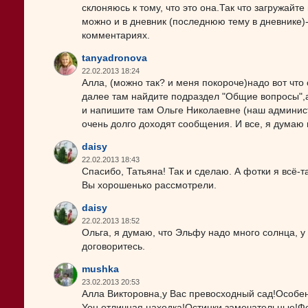
склоняюсь к тому, что это она.Так что загружайте
можно и в дневник (последнюю тему в дневнике)-
комментариях.
tanyadronova
22.02.2013 18:24
Алла, (можно так? и меня покороче)надо вот что
далее там найдите подраздел "Общие вопросы",а
и напишите там Ольге Николаевне (наш администр
очень долго доходят сообщения. И все, я думаю 
daisy
22.02.2013 18:43
Спасибо, Татьяна! Так и сделаю. А фотки я всё-та
Вы хорошенько рассмотрели.
daisy
22.02.2013 18:52
Ольга, я думаю, что Эльфу надо много солнца, у
договоритесь.
mushka
23.02.2013 20:53
Алла Викторовна,у Вас превосходный сад!Особенн
You,отличная находка!Остинки замечательные!Фо