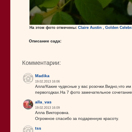
На этом фото отмечены:
Claire Austin , Golden Celebr
Описание сада:
Комментарии:
Madika
19.02.2013 16:06
Алла!Какие чудесные у вас розочки.Видно,что им
первогодках.На 7 фото замечательное сочетание
alla_vas
19.02.2013 16:09
Алла Викторовна.
Огромное спасибо за подаренную красоту.
tss