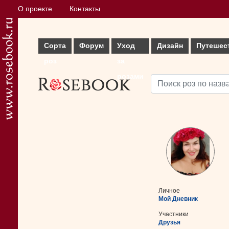
О проекте
Контакты
Сорта
Форум
Уход
Дизайн
Путешес
роз
за
розами
Личное
Мой Дневник
Участники
Друзья