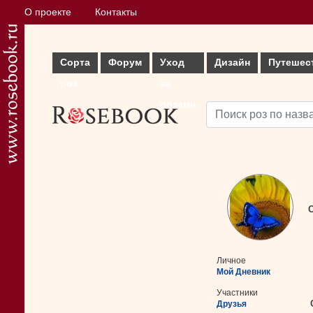
О проекте
Контакты
Сорта
Форум
Уход
Дизайн
Путешес
роз
за
розами
С
Личное
Мой Дневник
Участники
Друзья