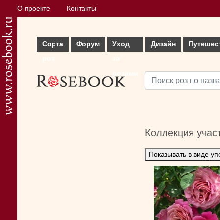
О проекте
Контакты
Сорта
Форум
Уход
Дизайн
Путешес
роз
за
розами
Коллекция учас
Показывать в виде уп