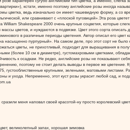
й розе характерен сугубо английский тип цветка, а именно, слегка 
квартирки»), кстати, именно поэтому английские розы иногда назы
мы цветка, ведь изначально он имеет чашевидную форму, а со вр
ьгической, или сравнивают с «плоской пуговицей».Эта роза цветет
та William Shakespeare 2000 очень крупные соцветия, которые слегк
 массы цветов, и нуждаются в подвязке. Цвет этого сорта описать 
рминового в различные периоды цветения. Автор описал его цвет 
 насыщенно пурпурный». На самом деле, про этот сорт не было с
ержаться цветы, не прихотливый, подходит для выращивания в пол
ными (более 10 см в диаметре), густомахровыми цветками, облада
йчивость к осадкам. Не редко, английские розы не показывают себя 
оренению, поэтому не стоит делать выводы в первое же цветение. К
75, густооблиственные крупными, зелеными, матовыми листами. Ра
оны и ухода. Непременно, этот куст розы украсит любой сад, и п
com.ua
 сразили меня наповал своей красотой-ну просто королевский цвет
цвет, великолепный запах, хорошая зимовка