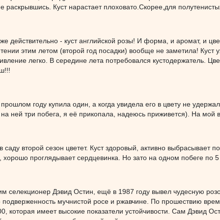
е раскрывшись. Куст нарастает плоховато.Скорее,для полутенисты
же действительно - куст английской розы! И форма, и аромат, и цве
тении этим летом (второй год посадки) вообще не заметила! Куст у
ивление легко. В середине лета потребовался кустодержатель. Цвет
ш!!!
в прошлом году купила один, а когда увидела его в цвету не удержа
 на ней три побега, я её прикопала, надеюсь приживется). На мой 
 в саду второй сезон цветет. Куст здоровый, активно выбрасывает по
 хорошо проглядывает сердцевинка. Но зато на одном побеге по 5 б
им селекционер Дэвид Остин, ещё в 1987 году вывел чудесную роз
о подверженность мучнистой росе и ржавчине. По прошествию времен
0, которая имеет высокие показатели устойчивости. Сам Дэвид Ост