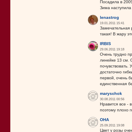
Посадила в 2009 
Зима наступила
lenastrog
19.01.2011 15:41
Замечательная р
такая! В жару э
IRBIS
29.06.2011 19:18
Очень трудно пр
линейке 13 см. 
почувствовать. 
достаточно гибк
первой, очень б
единственная бе
maryschok
30.08.2011 00:56
Нравится все - 
поэтому плохо г
OHA
25.09.2011 19:08
Цвет у розы оче