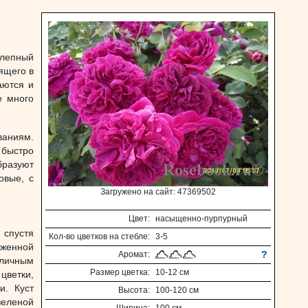
олепный
ящего в
аются и
е много
ваниям.
 быстро
бразуют
овые, с
Загружено на сайт: 47369502
Цвет:
насыщенно-пурпурный
 спустя
Кол-во цветков на стебле:
3-5
рженной
?
Аромат:
зличным
Размер цветка:
10-12 см
цветки,
и. Куст
Высота:
100-120 см
зеленой