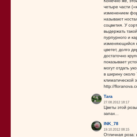
Конечно же, это
четыре части («
изменением фор
называют ностал
соцветия. У сор
выдержать такой
пурпурного и ка
изменяющийся на
цветет, долго д
достаточно круп
показывает усто
могут отдать ук
в ширину около 
климатической з
http://floranova.
Tara
27.08.2012 18:17
Цветы этой розы
запах...
INK_78
19.10.2012 08:15
Отличная роза: 