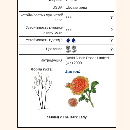
Ширина:
100 см
USDA:
Шестая зона
Устойчивость к мучнистой
?
+++
росе:
Устойчивость к черной
?
+++
пятнистости:
?
Устойчивость к дождю:
?
Цветение:
David Austin Roses Limited
Интродукция:
(UK) 2000 г.
Форма куста:
Цветок:
сеянец х The Dark Lady