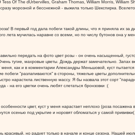
Tess Of The dUrbervilles, Graham Thomas, William Morris, William 
 сразу морозной и бесснежной - выжила только Шекспирка. Вселе
оза! В первый год дала побеги такой длины, что я приняла их за ди
того лета мучилась наравне со всеми, но по числу бутонов она у ме
авильно передать на фото цвет розы - он очень насыщенный, густо
Очень тугие, махровые цветы. Дождь держат замечательно. Запах вк
У меня, как и в комментарии Александры Меньшовой, куст пытается
ие побеги "разлапиваются" в стороны, тяжелые цветы дополнительн
ыстро нарастила лиственную массу. Я бы назвала этот сорт "парадн
да - на его цветки очень любят слетаться бронзовки :(
в особенности цвет, куст у меня нарастает неплохо (роза посажена 
нутся осенью под укрытие и норовят обломаться у самой прививки(
нь красивый, но радует только в начале и конце сезона. Нашей и