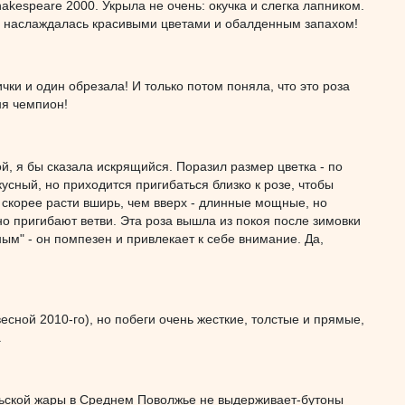
Shakespeare 2000. Укрыла не очень: окучка и слегка лапником.
то наслаждалась красивыми цветами и обалденным запахом!
чки и один обрезала! И только потом поняла, что это роза
ня чемпион!
й, я бы сказала искрящийся. Поразил размер цветка - по
усный, но приходится пригибаться близко к розе, чтобы
 скорее расти вширь, чем вверх - длинные мощные, но
о пригибают ветви. Эта роза вышла из покоя после зимовки
ым" - он помпезен и привлекает к себе внимание. Да,
весной 2010-го), но побеги очень жесткие, толстые и прямые,
.
юльской жары в Среднем Поволжье не выдерживает-бутоны