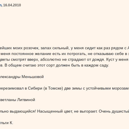
n
, 16.04.2010
йших моих розочек, запах сильный, у меня сидит как раз рядом с 
у меня постоянное желание есть их потрогать, не отказываю себе в
 цветы смотрят вверх, абсолютно не страдают от дождя. Куст у мен
ов. В общем считаю этот сорт должен быть в каждом саду.
Александры Меньшовой
ерезимовал в Сибири (в Томске) две зимы с устойчивыми морозами
ветланы Литвиной
ельно выдающийся! Насыщенный цвет, не выгорает. Очень душисты
льги К.