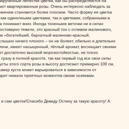
закрученные лепестки цветка, как бы распределяются на
вают квартированные розы. Очень интересно наблюдать за
еменем становится более плоским. Часто форму ее цветка
 как одиночными цветками, так и цветками, собранными в
а поникают вниз. Иногда тоненькие веточки не в силах
достоверно тяжело, это красный тон с отливом малинового,
как «богатейший, бархатный малиново-красный,
лышно ничего плохого – он не болеет, обильно и длительно
утени, имеет насыщенный, тёплый аромат, восхищает своими
ет достаточно высокой морозостойкостью, не плохо
сразу в полной красоте, так как первый год все свои силы
усты этого сорта розы в высоту достигают примерно 100 см,
змер куста может варьироваться в зависимости от
одарит немало приятных моментов своим хозяевам.
 и сам цветок!Спасибо Девиду Остину за такую красоту! А