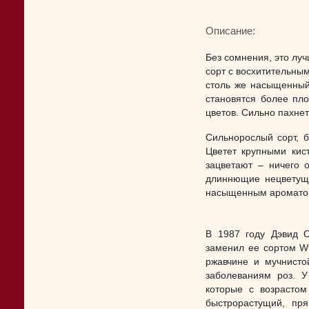
Описание:
Без сомнения, это лу
сорт с восхитительны
столь же насыщенный
становятся более пл
цветов. Сильно пахнет
Сильнорослый сорт, б
Цветет крупными кис
зацветают – ничего 
длиннющие нецветущи
насыщенным ароматом
В 1987 году Дэвид О
заменил ее сортом Wi
ржавчине и мучнисто
заболеваниям роз. У
которые с возрастом
быстрорастущий, пря