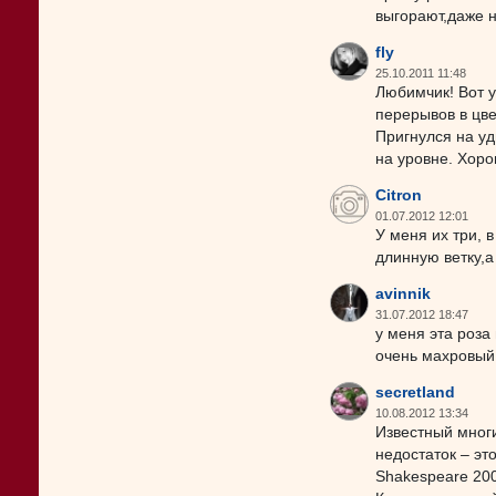
выгорают,даже н
fly
25.10.2011 11:48
Любимчик! Вот у
перерывов в цве
Пригнулся на уд
на уровне. Хоро
Citron
01.07.2012 12:01
У меня их три, 
длинную ветку,а
avinnik
31.07.2012 18:47
у меня эта роза
очень махровый,
secretland
10.08.2012 13:34
Известный мног
недостаток – эт
Shakespeare 200