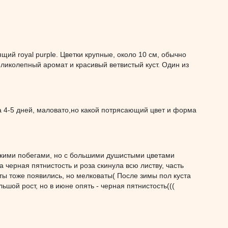
щий royal purple. Цветки крупные, около 10 см, обычно
еликолепный аромат и красивый ветвистый куст. Один из
ла 4-5 дней, маловато,но какой потрясающий цвет и форма
тонкими побегами, но с большими душистыми цветами
а черная пятнистость и роза скинула всю листву, часть
еты тоже появились, но мелковаты( После зимы пол куста
шой рост, но в июне опять - черная пятнистость(((