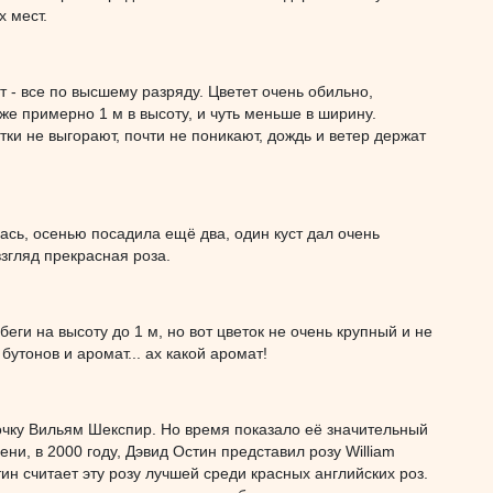
х мест.
т - все по высшему разряду. Цветет очень обильно,
же примерно 1 м в высоту, и чуть меньше в ширину.
ки не выгорают, почти не поникают, дождь и ветер держат
лась, осенью посадила ещё два, один куст дал очень
взгляд прекрасная роза.
беги на высоту до 1 м, но вот цветок не очень крупный и не
утонов и аромат... ах какой аромат!
очку Вильям Шекспир. Но время показало её значительный
и, в 2000 году, Дэвид Остин представил розу William
ин считает эту розу лучшей среди красных английских роз.