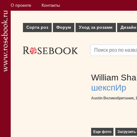
О проекте
Контакты
Сорта роз
Форум
Уход за розами
Дизайн
William Sh
шекспИр
Austin Великобритания, 
Еще фото
Загрузить 