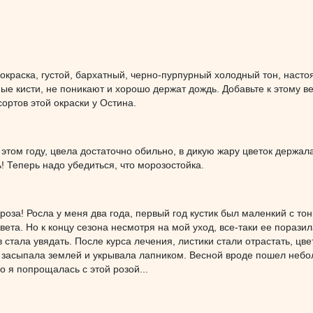
окраска, густой, бархатный, черно-пурпурный холодный тон, настоя
ые кисти, не поникают и хорошо держат дождь. Добавьте к этому в
ортов этой окраски у Остина.
 этом году, цвела достаточно обильно, в дикую жару цветок держа
ь! Теперь надо убедиться, что морозостойка.
роза! Росла у меня два года, первый год кустик был маленкий с 
вета. Но к концу сезона несмотря на мой уход, все-таки ее поразил
в стала увядать. После курса лечения, листики стали отрастать, цв
 засыпала землей и укрывала лапником. Весной вроде пошел неболь
о я попрощалась с этой розой...