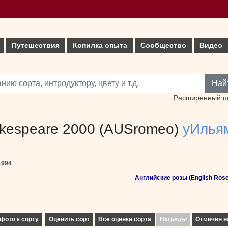
Путешествия
Копилка опыта
Сообщество
Видео
Най
Расширенный п
akespeare 2000 (AUSromeo)
уИлья
1994
Английские розы (English Rose
фото к сорту
Оценить сорт
Все оценки сорта
Награды
Отмечен н