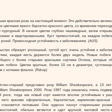
чшая красная роза на настоящий момент. Это действительно велик
ми цветками яркого бархатно-красного цвета, со временем переход
 пурпурный. В начале цветки глубоко чашевидные, затем открыв
оскими и квартированными. Куст прямостоячий, на каждом побег
 розой. Превосходная устойчивость к заболеваниям. (AUS)
ыстро образует роскошный, густой куст, очень устойчив к заболе
тями, каждая кисть держится более двух недель. Новые побеги
общего с более старыми красными сортами Остина, которые о
е побеги. Цветки крупные, более 10 см в диаметре, густомахр
 с нотками фиалок. (Rdrop)
стин-старший представил розу William Sheakespeare, а 13 лет
lliam Sheakespeare 2000. Роза 1987 года оказалась очень подве
й росе, тогда как новый сорт кажется вполне устойчивым к ра
 него красиво оформленные, бархатистые, карминово-красные 
 становятся лиловыми. Они чудесно пахнут старинными розам
мостоячий, обильно ветвится и одет крупной, матовой чисто-