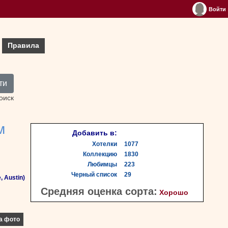
Войти
Правила
ти
оиск
м
Добавить в:
Хотелки
1077
Коллекцию
1830
Любимцы
223
Черный список
29
, Austin)
Средняя оценка сорта:
Хорошо
а фото