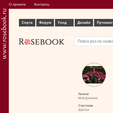
О проекте
Контакты
Сорта
Форум
Уход
Дизайн
Путешес
роз
за
розами
Личное
Мой Дневник
Участники
Друзья