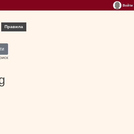
Войти
Правила
ти
оиск
g