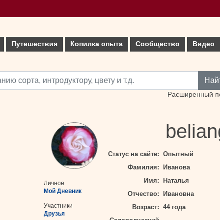
Путешествия
Копилка опыта
Сообщество
Видео
Най
Расширенный п
belian
Статус на сайте:
Опытный
Фамилия:
Иванова
Имя:
Наталья
Личное
Мой Дневник
Отчество:
Ивановна
Участники
Возраст:
44 года
Друзья