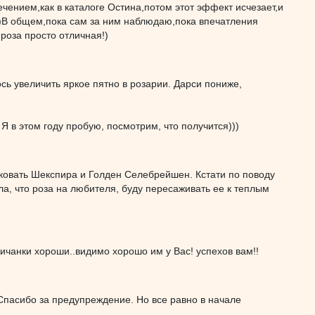
ечением,как в каталоге Остина,потом этот эффект исчезает,и
ы)В общем,пока сам за ним наблюдаю,пока впечатления
оза просто отличная!)
сь увеличить яркое пятно в розарии. Дарси пониже,
Я в этом году пробую, посмотрим, что получится)))
нковать Шекспира и Голден Селебрейшен. Кстати по поводу
ла, что роза на любителя, буду пересаживать ее к теплым
ичанки хороши..видимо хорошо им у Вас! успехов вам!!
. Спасибо за предупреждение. Но все равно в начале