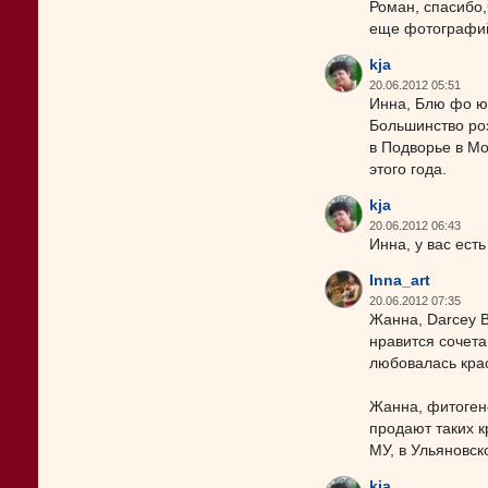
Роман, спасибо,
еще фотографий 
kja
20.06.2012 05:51
Инна, Блю фо ю 
Большинство роз
в Подворье в Мо
этого года.
kja
20.06.2012 06:43
Инна, у вас ест
Inna_art
20.06.2012 07:35
Жанна, Darcey B
нравится сочета
любовалась крас
Жанна, фитогене
продают таких к
МУ, в Ульяновск
kja