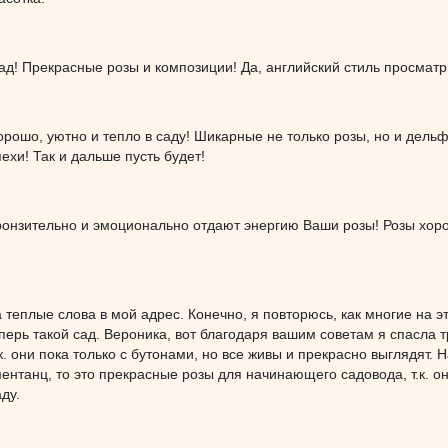
д! Прекрасные розы и композиции! Да, английский стиль просматр
рошо, уютно и тепло в саду! Шикарные не только розы, но и дельф
ехи! Так и дальше пусть будет!
онзительно и эмоционально отдают энергию Ваши розы! Розы хорош
 теплые слова в мой адрес. Конечно, я повторюсь, как многие на э
еперь такой сад. Вероника, вот благодаря вашим советам я спасла 
к. они пока только с бутонами, но все живы и прекрасно выглядят. 
нтанц, то это прекрасные розы для начинающего садовода, т.к. он
ду.