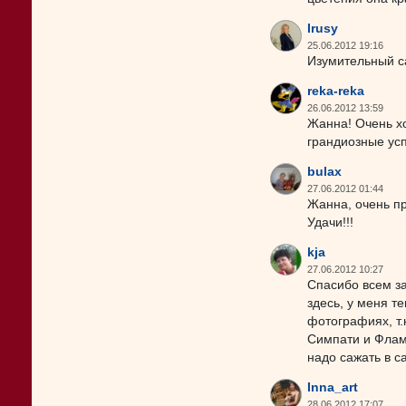
Irusy
25.06.2012 19:16
Изумительный са
reka-reka
26.06.2012 13:59
Жанна! Очень хо
грандиозные усп
bulax
27.06.2012 01:44
Жанна, очень пр
Удачи!!!
kja
27.06.2012 10:27
Спасибо всем за
здесь, у меня т
фотографиях, т.
Симпати и Фламе
надо сажать в са
Inna_art
28.06.2012 17:07