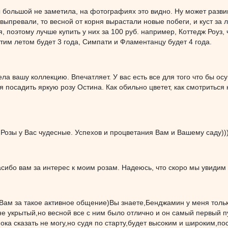
 большой не заметила, на фотографиях это видно. Ну может разви
выпревали, то весной от корня вырастали новые побеги, и куст за 
, поэтому лучше купить у них за 100 руб. например, Коттедж Роуз,
этим летом будет 3 года, Симпати и Фламентанцу будет 4 года.
ла вашу коллекцию. Впечатляет. У вас есть все для того что бы о
я посадить яркую розу Остина. Как обильно цветет, как смотриться к
Розы у Вас чудесные. Успехов и процветания Вам и Вашему саду))
сибо вам за интерес к моим розам. Надеюсь, что скоро мы увидим
Вам за такое активное общение)Вы знаете,Бенджамин у меня тольк
е укрытый,но весной все с ним было отлично и он самый первый пу
пока сказать не могу,но судя по старту,будет высоким и широким,