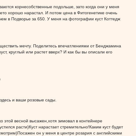
ваются корнесобственные подольше, зато когда они у меня
лето хорошо нарастал. И потом цена в Фитогенетике очень
 чем в Подворье за 650. У меня на фотографии куст Коттедж
существить мечту. Поделитесь впечатлениями от Бенджамина
уст, круглый или растет вверх? И как бы вы описали его
)
 здесь и ваши розовые сады.
о этой весной высажен,хотя зимовал в контейнере
стился расти)Куст нарастает стремительно!Каким куст будет
посмотрим)Посажен он у меня в центре розария с английскими