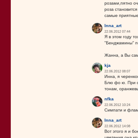
розами,пятно оч
роза становитс
самые приятные
Inna_art
22.06.2012 07:44
Я в этом году т
"Бенджамины" п
Жанна, а Вы сам
kja
22.06.2012 08:07
Инна, я черенко
Блю фо ю. При о
тонам, оранжевы
nfka
22.06.2012 10:24
Симпати и фламе
Inna_art
22.06.2012 14:08
Вот этого я и б
цветения она кр