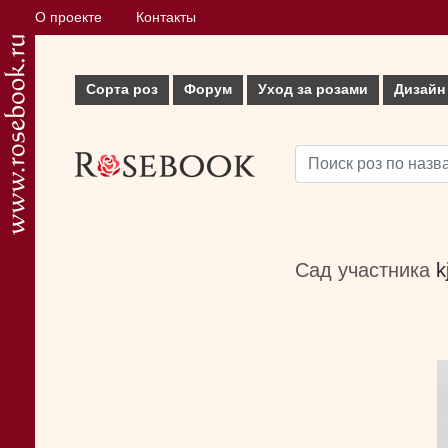
О проекте
Контакты
Сорта роз
Форум
Уход за розами
Дизайн
Сад участника
k