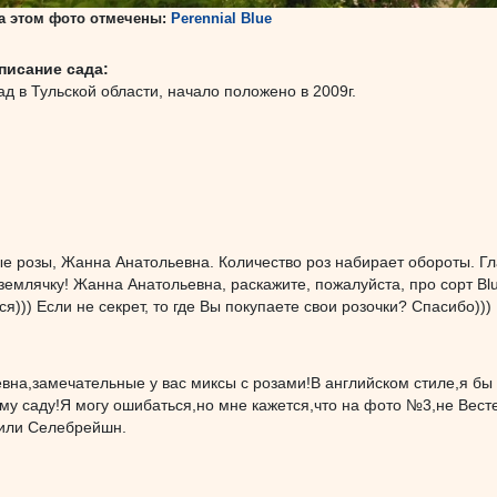
а этом фото отмечены:
Perennial Blue
писание сада:
ад в Тульской области, начало положено в 2009г.
е розы, Жанна Анатольевна. Количество роз набирает обороты. Глав
 землячку! Жанна Анатольевна, раскажите, пожалуйста, про сорт Blue
ся))) Если не секрет, то где Вы покупаете свои розочки? Спасибо)))
вна,замечательные у вас миксы с розами!В английском стиле,я бы
 саду!Я могу ошибаться,но мне кажется,что на фото №3,не Весте
или Селебрейшн.