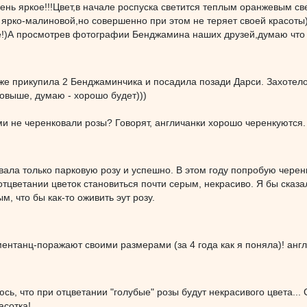
ень яркое!!!Цвет,в начале роспуска светится теплым оранжевым св
я ярко-малиновой,но совершенно при этом не теряет своей красот
!)А просмотрев фотографии Бенджамина наших друзей,думаю что р
оже прикупила 2 Бенджаминчика и посадила позади Дарси. Захотело
овыше, думаю - хорошо будет)))
и не черенковали розы? Говорят, англичанки хорошо черенкуются. 
вала только парковую розу и успешно. В этом году попробую чере
тцветании цветок становиться почти серым, некрасиво. Я бы сказа
м, что бы как-то оживить эут розу.
нтанц-поражают своими размерами (за 4 года как я поняла)! англ
оюсь, что при отцветании "голубые" розы будут некрасивого цвета..
асотка!