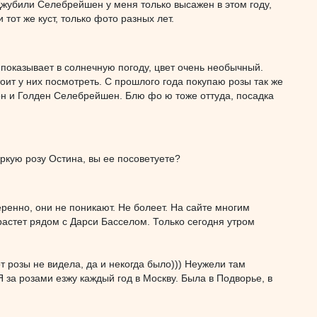
Джубили Селебрейшен у меня только высажен в этом году,
от же куст, только фото разных лет.
 показывает в солнечную погоду, цвет очень необычный.
оит у них посмотреть. С прошлого года покупаю розы так же
он и Голден Селебрейшен. Блю фо ю тоже оттуда, посадка
 яркую розу Остина, вы ее посоветуете?
еренно, они не поникают. Не болеет. На сайте многим
растет рядом с Дарси Басселом. Только сегодня утром
т розы не видела, да и некогда было))) Неужели там
 за розами езжу каждый год в Москву. Была в Подворье, в