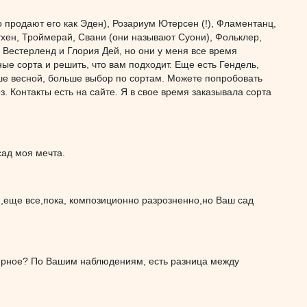
о продают его как Эден), Розариум Ютерсен (!), Фламентанц,
тхен, Троймерай, Свани (они называют Суони), Фольклер,
 Вестерленд и Глория Дей, но они у меня все время
е сорта и решить, что вам подходит. Еще есть Гендель,
учше весной, больше выбор по сортам. Можете попробовать
. Контакты есть на сайте. Я в свое время заказывала сорта
сад моя мечта.
ти,еще все,пока, композиционно разрозненно,но Ваш сад
аверное? По Вашим наблюдениям, есть разница между