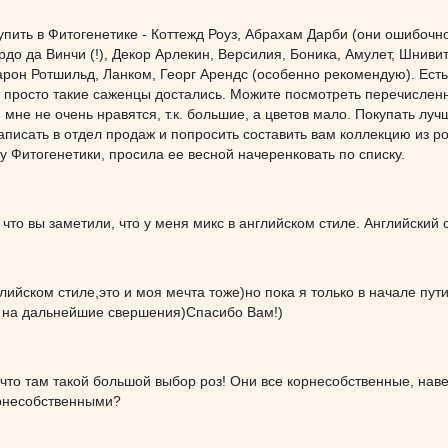
упить в Фитогенетике - Коттежд Роуз, Абрахам Дарби (они ошибочн
до да Винчи (!), Декор Арлекин, Версилия, Боника, Амулет, Шниви
арон Ротшильд, Ланком, Георг Арендс (особенно рекомендую). Есть
 просто такие саженцы достались. Можите посмотреть перечисленны
 мне не очень нравятся, т.к. большие, а цветов мало. Покупать л
аписать в отдел продаж и попросить составить вам коллекцию из роз
у Фитогенетики, просила ее весной начеренковать по списку.
 что вы заметили, что у меня микс в английском стиле. Английский 
лийском стиле,это и моя мечта тоже)но пока я только в начале пу
 на дальнейшие свершения)Спасибо Вам!)
, что там такой большой выбор роз! Они все корнесобственные, н
рнесобственными?