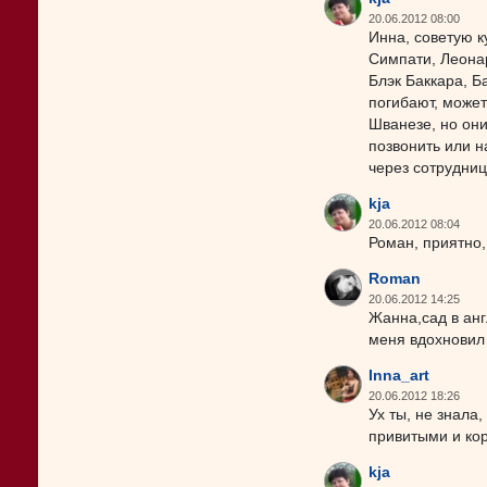
20.06.2012 08:00
Инна, советую к
Симпати, Леонар
Блэк Баккара, Б
погибают, может
Шванезе, но они
позвонить или н
через сотрудниц
kja
20.06.2012 08:04
Роман, приятно,
Roman
20.06.2012 14:25
Жанна,сад в анг
меня вдохновил
Inna_art
20.06.2012 18:26
Ух ты, не знала
привитыми и ко
kja