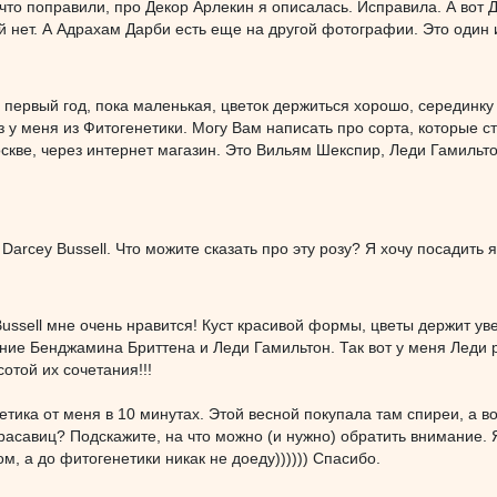
что поправили, про Декор Арлекин я описалась. Исправила. А вот 
нет. А Адрахам Дарби есть еще на другой фотографии. Это один и т
первый год, пока маленькая, цветок держиться хорошо, серединку
 у меня из Фитогенетики. Могу Вам написать про сорта, которые ст
скве, через интернет магазин. Это Вильям Шекспир, Леди Гамильт
ь Darcey Bussell. Что можите сказать про эту розу? Я хочу посадить
ussell мне очень нравится! Куст красивой формы, цветы держит ув
ние Бенджамина Бриттена и Леди Гамильтон. Так вот у меня Леди 
отой их сочетания!!!
тика от меня в 10 минутах. Этой весной покупала там спиреи, а во
расавиц? Подскажите, на что можно (и нужно) обратить внимание. Я
ом, а до фитогенетики никак не доеду)))))) Спасибо.